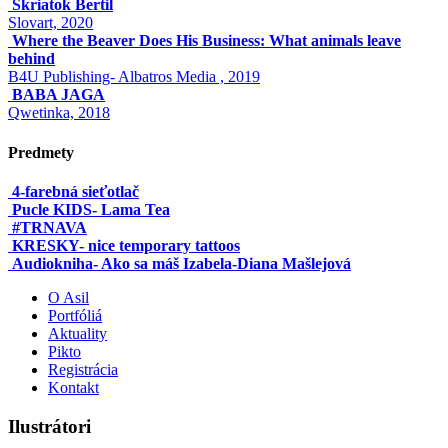
Škriatok Bertil
Slovart, 2020
Where the Beaver Does His Business: What animals leave
behind
B4U Publishing- Albatros Media , 2019
BABA JAGA
Qwetinka, 2018
Predmety
4-farebná sieťotlač
Pucle KIDS- Lama Tea
#TRNAVA
KRESKY- nice temporary tattoos
Audiokniha- Ako sa máš Izabela-Diana Mašlejová
O Asil
Portfóliá
Aktuality
Pikto
Registrácia
Kontakt
Ilustrátori