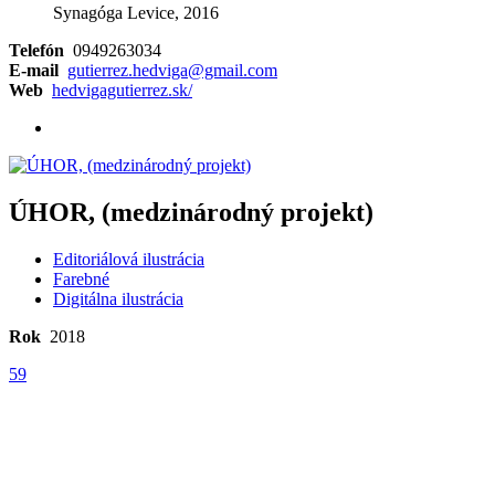
Synagóga Levice, 2016
Telefón
0949263034
E-mail
gutierrez.hedviga@gmail.com
Web
hedvigagutierrez.sk/
ÚHOR, (medzinárodný projekt)
Editoriálová ilustrácia
Farebné
Digitálna ilustrácia
Rok
2018
59