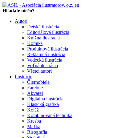
en
Hľadáte niečo?
Autori
Detská ilustrácia
Editoriálová ilustrácia
Knižná ilustrácia
Komiks
Produktová ilustrácia
Reklamná ilustrácia
Vedecká ilustrácia
Voľná ilustrácia
Všetci autori
Ilustrácie
Čiernobiele
Farebné
Akvarel
Digitálna ilustrácia
Klasická grafika
Koláž
Kombinovaná technika
Kresba
Maľba
Risografia
Sieťotlač