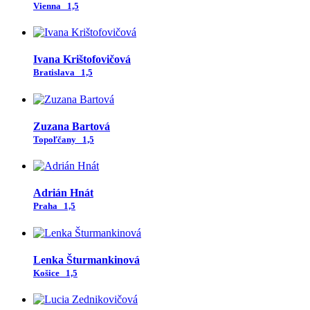
Vienna
1,5
Ivana Krištofovičová
Bratislava
1,5
Zuzana Bartová
Topoľčany
1,5
Adrián Hnát
Praha
1,5
Lenka Šturmankinová
Košice
1,5