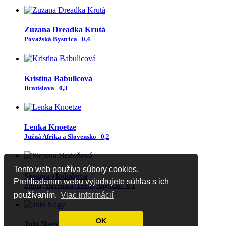
Zuzana Dreadka Krutá
Považská Bystrica
0,4
Kristína Babulicová
Bratislava
0,3
Lenka Knoetze
Južná Afrika a Slovensko
0,2
Tento web používa súbory cookies.
Simona Hodoňová
Prehliadaním webu vyjadrujete súhlas s ich
Žilina, Slovensko/ Leeds, Anglicko
0,1
používaním.
Viac informácií
OK
Julo Nagy