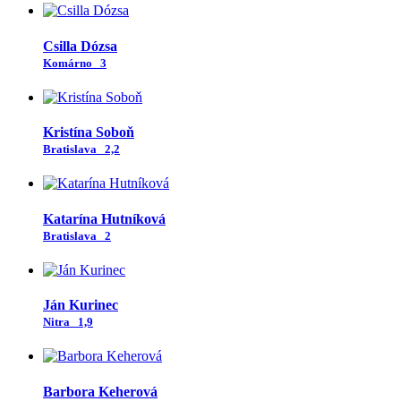
Csilla Dózsa
Komárno
3
Kristína Soboň
Bratislava
2,2
Katarína Hutníková
Bratislava
2
Ján Kurinec
Nitra
1,9
Barbora Keherová