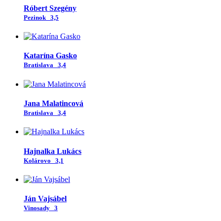
Róbert Szegény
Pezinok
3,5
Katarína Gasko
Bratislava
3,4
Jana Malatincová
Bratislava
3,4
Hajnalka Lukács
Kolárovo
3,1
Ján Vajsábel
Vinosady
3