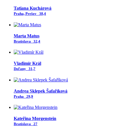
Tatiana Kuchárová
Praha, Prešov
38,4
Marta Matus
Bratislava
32,4
Vladimír Král
Doľany
31,7
Andrea Sklepek Šafaříková
Praha
29,9
Kateřina Morgenstein
Bratislava
27