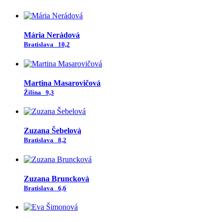
Mária Nerádová
Bratislava
10,2
Martina Masarovičová
Žilina
9,3
Zuzana Šebelová
Bratislava
8,2
Zuzana Bruncková
Bratislava
6,6