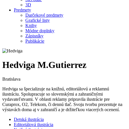
3D
Predmety
Darčekové predmety
Grafické listy
Knihy
Módne doplnky
Zápisníky
Publikácie
Hedviga M.Gutierrez
Bratislava
Hedviga sa špecializuje na knižnú, editoriálovú a reklamnú
ilustráciu. Spolupracuje so slovenskými a zahraničnými
vydavateľstvami. V oblasti reklamy pripravila ilustrácie pre
Curaprox, O2, Telekom, či dennú tlač. Svoju tvorbu prezentuje na
výstavách doma aj v zahraničí a je držiteľkou viacerých ocenení.
Detská ilustrácia
Editoriálová ilustrácia