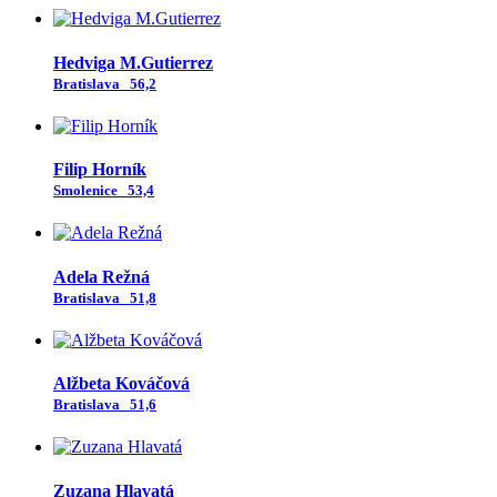
Hedviga M.Gutierrez
Bratislava
56,2
Filip Horník
Smolenice
53,4
Adela Režná
Bratislava
51,8
Alžbeta Kováčová
Bratislava
51,6
Zuzana Hlavatá