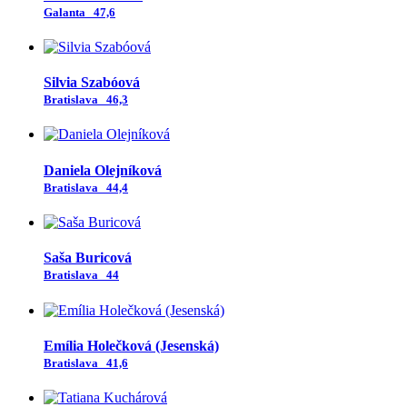
Galanta
47,6
Silvia Szabóová
Bratislava
46,3
Daniela Olejníková
Bratislava
44,4
Saša Buricová
Bratislava
44
Emília Holečková (Jesenská)
Bratislava
41,6