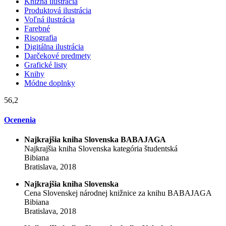
Knižná ilustrácia
Produktová ilustrácia
Voľná ilustrácia
Farebné
Risografia
Digitálna ilustrácia
Darčekové predmety
Grafické listy
Knihy
Módne doplnky
56,2
Ocenenia
Najkrajšia kniha Slovenska BABAJAGA
Najkrajšia kniha Slovenska kategória študentská
Bibiana
Bratislava, 2018
Najkrajšia kniha Slovenska
Cena Slovenskej národnej knižnice za knihu BABAJAGA
Bibiana
Bratislava, 2018