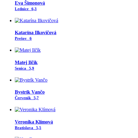
Eva Šimonová
Lednice
6,3
Katarína Ilkovičová
Prešov
6
Matej Ilčík
Senica
5,9
Bystrík Vančo
Červeník
5,7
Veronika Klímová
Bratislava
5,5