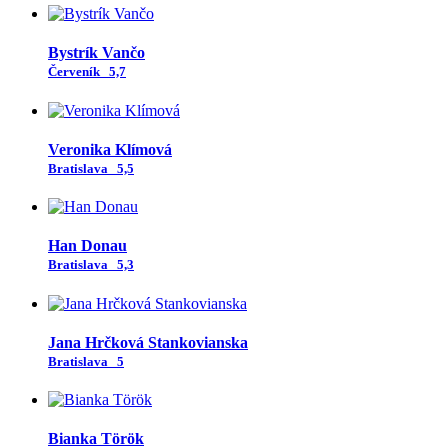
Bystrík Vančo
Červeník
5,7
Veronika Klímová
Bratislava
5,5
Han Donau
Bratislava
5,3
Jana Hrčková Stankovianska
Bratislava
5
Bianka Török