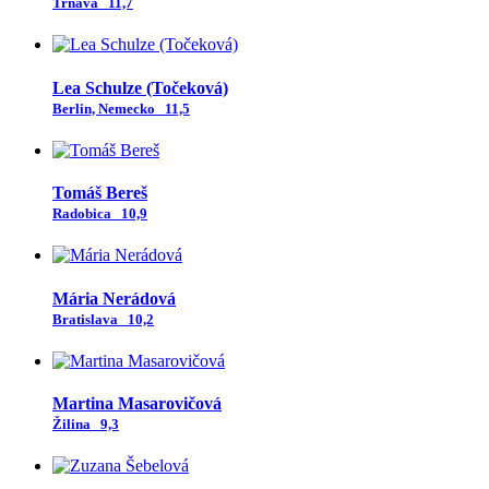
Trnava
11,7
Lea Schulze (Točeková)
Berlin, Nemecko
11,5
Tomáš Bereš
Radobica
10,9
Mária Nerádová
Bratislava
10,2
Martina Masarovičová
Žilina
9,3