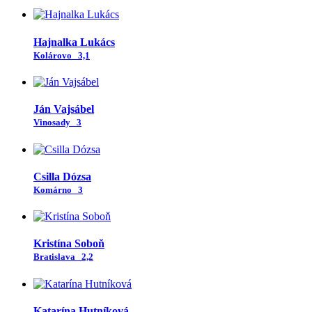
Hajnalka Lukács
Kolárovo
3,1
Ján Vajsábel
Vinosady
3
Csilla Dózsa
Komárno
3
Kristína Soboň
Bratislava
2,2
Katarína Hutníková