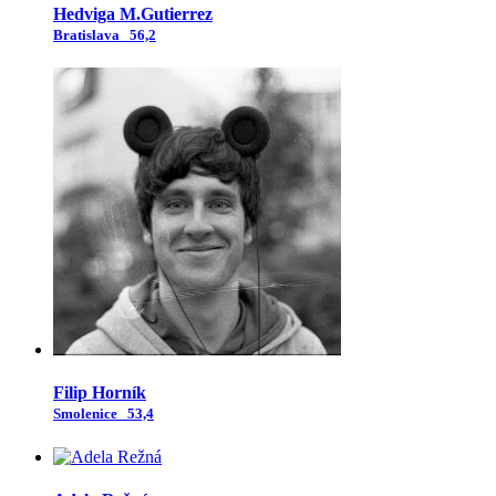
Hedviga M.Gutierrez
Bratislava
56,2
Filip Horník
Smolenice
53,4