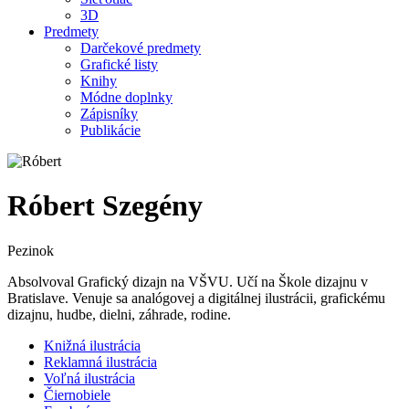
3D
Predmety
Darčekové predmety
Grafické listy
Knihy
Módne doplnky
Zápisníky
Publikácie
Róbert Szegény
Pezinok
Absolvoval Grafický dizajn na VŠVU. Učí na Škole dizajnu v
Bratislave. Venuje sa analógovej a digitálnej ilustrácii, grafickému
dizajnu, hudbe, dielni, záhrade, rodine.
Knižná ilustrácia
Reklamná ilustrácia
Voľná ilustrácia
Čiernobiele