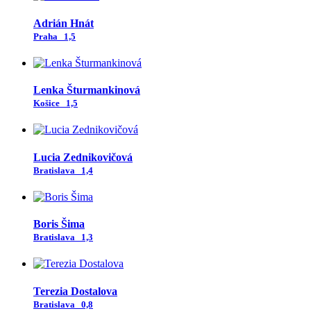
Adrián Hnát
Praha
1,5
Lenka Šturmankinová
Košice
1,5
Lucia Zednikovičová
Bratislava
1,4
Boris Šima
Bratislava
1,3
Terezia Dostalova
Bratislava
0,8