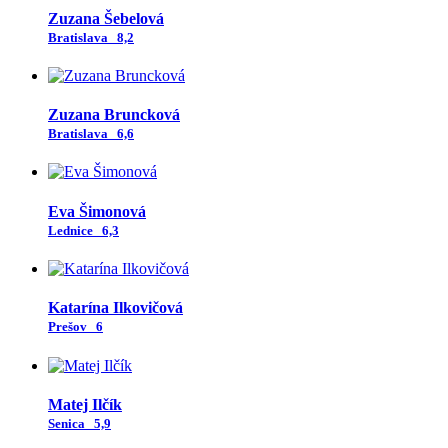
Zuzana Šebelová
Bratislava
8,2
Zuzana Bruncková
Bratislava
6,6
Eva Šimonová
Lednice
6,3
Katarína Ilkovičová
Prešov
6
Matej Ilčík
Senica
5,9