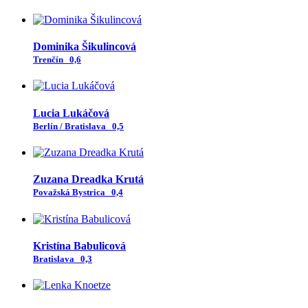
Dominika Šikulincová
Trenčín
0,6
Lucia Lukáčová
Berlín / Bratislava
0,5
Zuzana Dreadka Krutá
Považská Bystrica
0,4
Kristína Babulicová
Bratislava
0,3