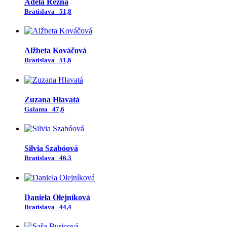
Adela Režná
Bratislava
51,8
Alžbeta Kováčová
Bratislava
51,6
Zuzana Hlavatá
Galanta
47,6
Silvia Szabóová
Bratislava
46,3
Daniela Olejníková
Bratislava
44,4