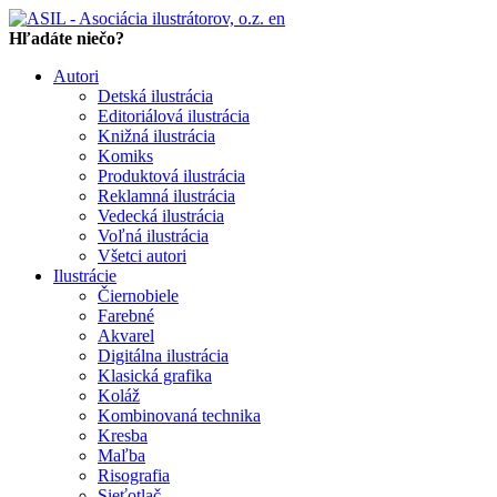
en
Hľadáte niečo?
Autori
Detská ilustrácia
Editoriálová ilustrácia
Knižná ilustrácia
Komiks
Produktová ilustrácia
Reklamná ilustrácia
Vedecká ilustrácia
Voľná ilustrácia
Všetci autori
Ilustrácie
Čiernobiele
Farebné
Akvarel
Digitálna ilustrácia
Klasická grafika
Koláž
Kombinovaná technika
Kresba
Maľba
Risografia
Sieťotlač