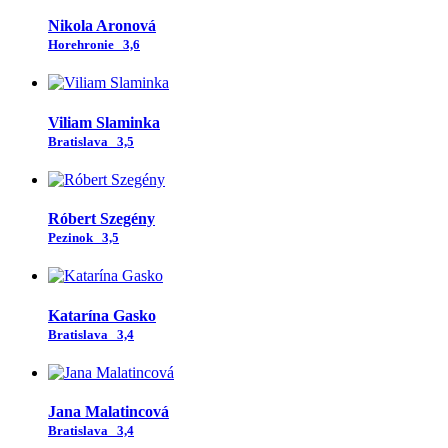
Nikola Aronová
Horehronie
3,6
Viliam Slaminka
Bratislava
3,5
Róbert Szegény
Pezinok
3,5
Katarína Gasko
Bratislava
3,4
Jana Malatincová
Bratislava
3,4