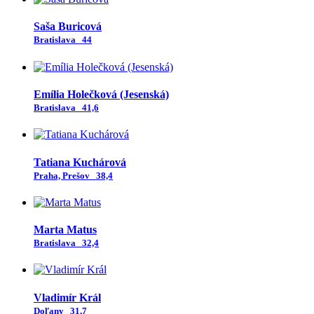
Saša Buricová
Bratislava
44
Emília Holečková (Jesenská)
Bratislava
41,6
Tatiana Kuchárová
Praha, Prešov
38,4
Marta Matus
Bratislava
32,4
Vladimír Král
Doľany
31,7