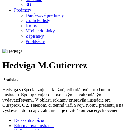
3D
Predmety
Darčekové predmety
Grafické listy
Knihy
Módne doplnky
Zápisníky
Publikácie
Hedviga M.Gutierrez
Bratislava
Hedviga sa špecializuje na knižnú, editoriálovú a reklamnú
ilustráciu. Spolupracuje so slovenskými a zahraničnými
vydavateľstvami. V oblasti reklamy pripravila ilustrácie pre
Curaprox, O2, Telekom, či dennú tlač. Svoju tvorbu prezentuje na
výstavách doma aj v zahraničí a je držiteľkou viacerých ocenení.
Detská ilustrácia
Editoriálová ilustrácia