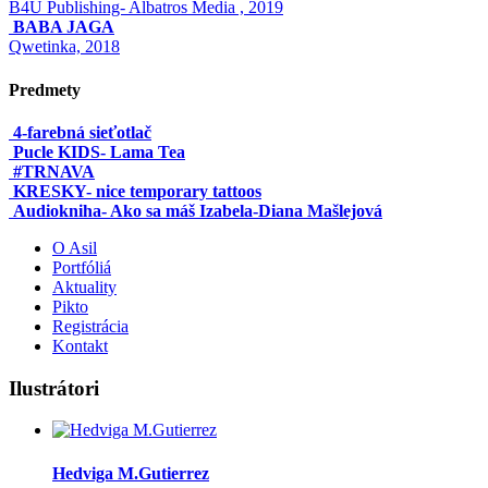
B4U Publishing- Albatros Media , 2019
BABA JAGA
Qwetinka, 2018
Predmety
4-farebná sieťotlač
Pucle KIDS- Lama Tea
#TRNAVA
KRESKY- nice temporary tattoos
Audiokniha- Ako sa máš Izabela-Diana Mašlejová
O Asil
Portfóliá
Aktuality
Pikto
Registrácia
Kontakt
Ilustrátori
Hedviga M.Gutierrez