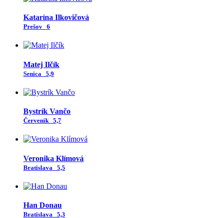
Katarína Ilkovičová
Prešov
6
Matej Ilčík
Senica
5,9
Bystrík Vančo
Červeník
5,7
Veronika Klímová
Bratislava
5,5
Han Donau
Bratislava
5,3