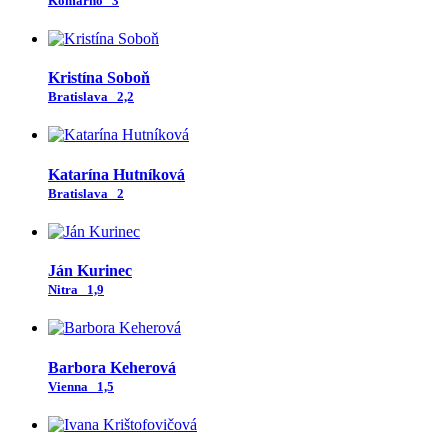
Komárno
3
Kristína Soboň
Bratislava
2,2
Katarína Hutníková
Bratislava
2
Ján Kurinec
Nitra
1,9
Barbora Keherová
Vienna
1,5