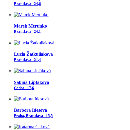
Bratislava
24,6
Marek Mertinko
Bratislava
24,1
Lucia Žatkuliaková
Bratislava
21,4
Sabína Liptáková
Čadca
17,6
Barbora Idesová
Praha, Bratislava
15,5