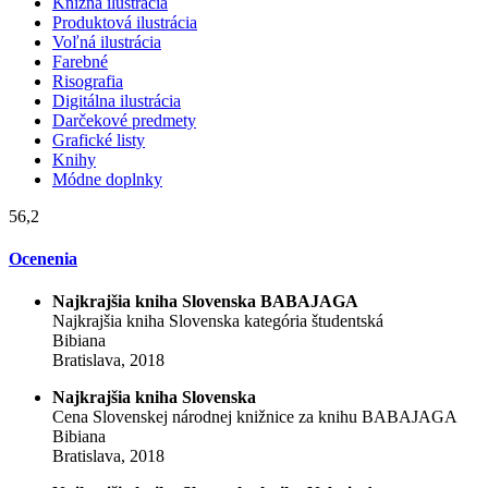
Knižná ilustrácia
Produktová ilustrácia
Voľná ilustrácia
Farebné
Risografia
Digitálna ilustrácia
Darčekové predmety
Grafické listy
Knihy
Módne doplnky
56,2
Ocenenia
Najkrajšia kniha Slovenska BABAJAGA
Najkrajšia kniha Slovenska kategória študentská
Bibiana
Bratislava, 2018
Najkrajšia kniha Slovenska
Cena Slovenskej národnej knižnice za knihu BABAJAGA
Bibiana
Bratislava, 2018