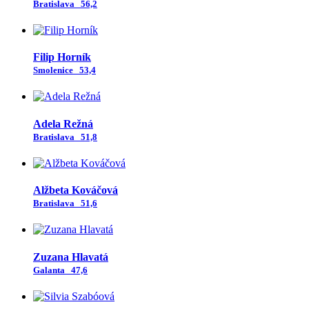
Bratislava
56,2
Filip Horník
Smolenice
53,4
Adela Režná
Bratislava
51,8
Alžbeta Kováčová
Bratislava
51,6
Zuzana Hlavatá
Galanta
47,6