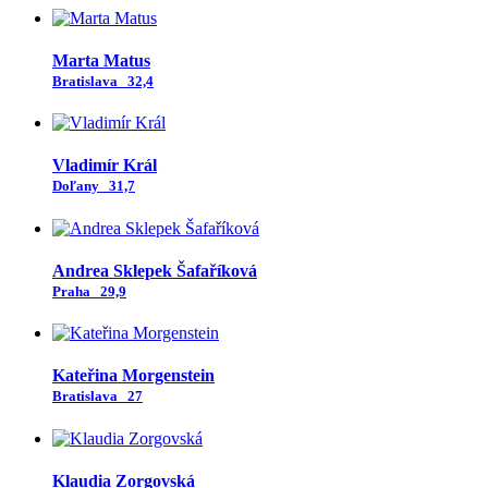
Marta Matus
Bratislava
32,4
Vladimír Král
Doľany
31,7
Andrea Sklepek Šafaříková
Praha
29,9
Kateřina Morgenstein
Bratislava
27
Klaudia Zorgovská