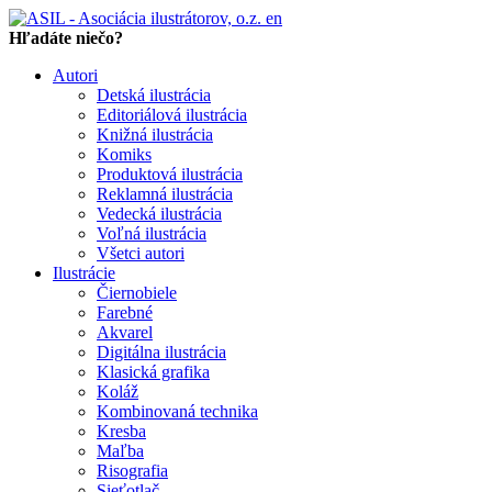
en
Hľadáte niečo?
Autori
Detská ilustrácia
Editoriálová ilustrácia
Knižná ilustrácia
Komiks
Produktová ilustrácia
Reklamná ilustrácia
Vedecká ilustrácia
Voľná ilustrácia
Všetci autori
Ilustrácie
Čiernobiele
Farebné
Akvarel
Digitálna ilustrácia
Klasická grafika
Koláž
Kombinovaná technika
Kresba
Maľba
Risografia
Sieťotlač