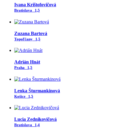
Ivana Krištofovičová
Bratislava
1,5
Zuzana Bartová
Topoľčany
1,5
Adrián Hnát
Praha
1,5
Lenka Šturmankinová
Košice
1,5
Lucia Zednikovičová
Bratislava
1,4