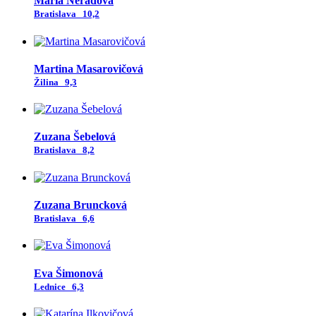
Mária Nerádová
Bratislava
10,2
Martina Masarovičová
Žilina
9,3
Zuzana Šebelová
Bratislava
8,2
Zuzana Bruncková
Bratislava
6,6
Eva Šimonová
Lednice
6,3