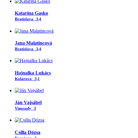
Katarína Gasko
Bratislava
3,4
Jana Malatincová
Bratislava
3,4
Hajnalka Lukács
Kolárovo
3,1
Ján Vajsábel
Vinosady
3
Csilla Dózsa