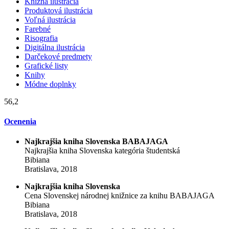
Knižná ilustrácia
Produktová ilustrácia
Voľná ilustrácia
Farebné
Risografia
Digitálna ilustrácia
Darčekové predmety
Grafické listy
Knihy
Módne doplnky
56,2
Ocenenia
Najkrajšia kniha Slovenska BABAJAGA
Najkrajšia kniha Slovenska kategória študentská
Bibiana
Bratislava, 2018
Najkrajšia kniha Slovenska
Cena Slovenskej národnej knižnice za knihu BABAJAGA
Bibiana
Bratislava, 2018