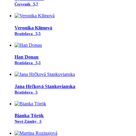
Červeník
5,7
Veronika Klímová
Bratislava
5,5
Han Donau
Bratislava
5,3
Jana Hrčková Stankovianska
Bratislava
5
Bianka Török
Nové Zámky
5