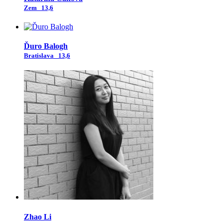
Zem
13,6
Ďuro Balogh
Bratislava
13,6
Zhao Li