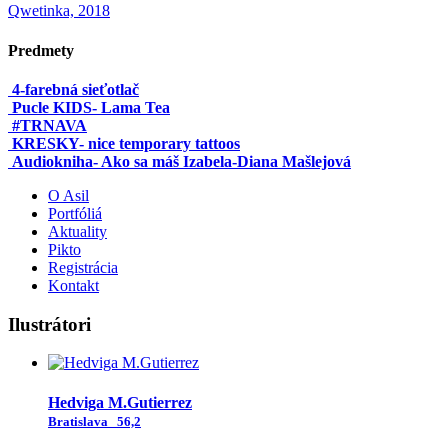
Qwetinka, 2018
Predmety
4-farebná sieťotlač
Pucle KIDS- Lama Tea
#TRNAVA
KRESKY- nice temporary tattoos
Audiokniha- Ako sa máš Izabela-Diana Mašlejová
O Asil
Portfóliá
Aktuality
Pikto
Registrácia
Kontakt
Ilustrátori
Hedviga M.Gutierrez
Bratislava
56,2