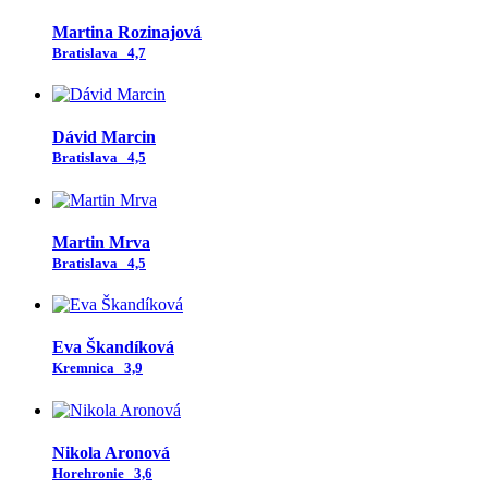
Martina Rozinajová
Bratislava
4,7
Dávid Marcin
Bratislava
4,5
Martin Mrva
Bratislava
4,5
Eva Škandíková
Kremnica
3,9
Nikola Aronová
Horehronie
3,6