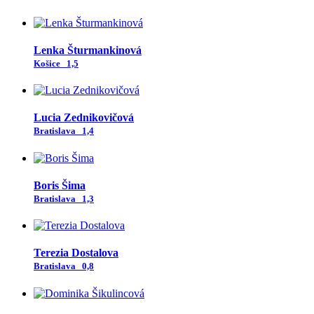
Lenka Šturmankinová
Košice
1,5
Lucia Zednikovičová
Bratislava
1,4
Boris Šima
Bratislava
1,3
Terezia Dostalova
Bratislava
0,8