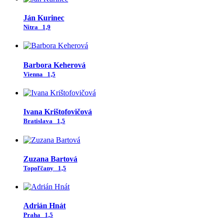
Ján Kurinec
Nitra
1,9
Barbora Keherová
Vienna
1,5
Ivana Krištofovičová
Bratislava
1,5
Zuzana Bartová
Topoľčany
1,5
Adrián Hnát
Praha
1,5