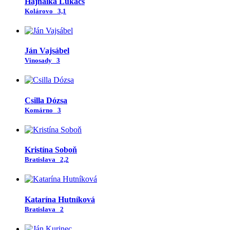
Hajnalka Lukács
Kolárovo
3,1
Ján Vajsábel
Vinosady
3
Csilla Dózsa
Komárno
3
Kristína Soboň
Bratislava
2,2
Katarína Hutníková
Bratislava
2