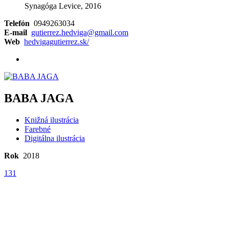
Synagóga Levice, 2016
Telefón
0949263034
E-mail
gutierrez.hedviga@gmail.com
Web
hedvigagutierrez.sk/
BABA JAGA
Knižná ilustrácia
Farebné
Digitálna ilustrácia
Rok
2018
131