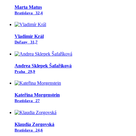
Marta Matus
Bratislava
32,4
Vladimír Král
Doľany
31,7
Andrea Sklepek Šafaříková
Praha
29,9
Kateřina Morgenstein
Bratislava
27
Klaudia Zorgovská
Bratislava
24,6