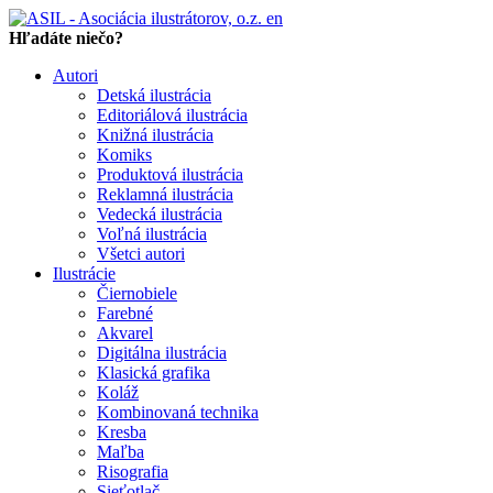
en
Hľadáte niečo?
Autori
Detská ilustrácia
Editoriálová ilustrácia
Knižná ilustrácia
Komiks
Produktová ilustrácia
Reklamná ilustrácia
Vedecká ilustrácia
Voľná ilustrácia
Všetci autori
Ilustrácie
Čiernobiele
Farebné
Akvarel
Digitálna ilustrácia
Klasická grafika
Koláž
Kombinovaná technika
Kresba
Maľba
Risografia
Sieťotlač