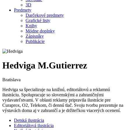
3D
Predmety
Darčekové predmety
Grafické listy
Knihy
Módne doplnky
Zápisníky
Publikácie
Hedviga M.Gutierrez
Bratislava
Hedviga sa špecializuje na knižnú, editoriálovú a reklamnú
ilustráciu. Spolupracuje so slovenskými a zahraničnými
vydavateľstvami. V oblasti reklamy pripravila ilustrácie pre
Curaprox, O2, Telekom, či dennú tlač. Svoju tvorbu prezentuje na
výstavách doma aj v zahraničí a je držiteľkou viacerých ocenení.
Detská ilustrácia
Editoriálová ilustrácia