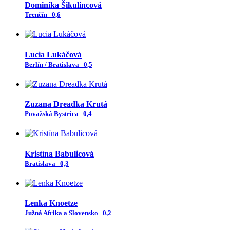
Dominika Šikulincová
Trenčín
0,6
Lucia Lukáčová
Berlín / Bratislava
0,5
Zuzana Dreadka Krutá
Považská Bystrica
0,4
Kristína Babulicová
Bratislava
0,3
Lenka Knoetze
Južná Afrika a Slovensko
0,2