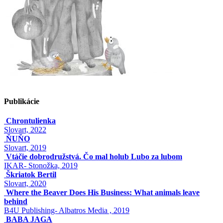
Publikácie
Chrontulienka
Slovart, 2022
ŇUŇO
Slovart, 2019
Vtáčie dobrodružstvá. Čo mal holub Lubo za lubom
IKAR- Stonožka, 2019
Škriatok Bertil
Slovart, 2020
Where the Beaver Does His Business: What animals leave
behind
B4U Publishing- Albatros Media , 2019
BABA JAGA