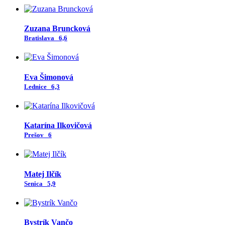
Zuzana Bruncková
Bratislava
6,6
Eva Šimonová
Lednice
6,3
Katarína Ilkovičová
Prešov
6
Matej Ilčík
Senica
5,9
Bystrík Vančo