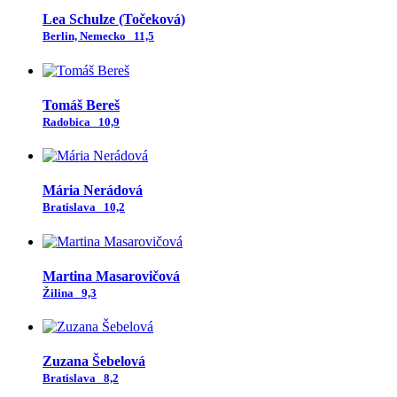
Lea Schulze (Točeková)
Berlin, Nemecko
11,5
Tomáš Bereš
Radobica
10,9
Mária Nerádová
Bratislava
10,2
Martina Masarovičová
Žilina
9,3
Zuzana Šebelová
Bratislava
8,2