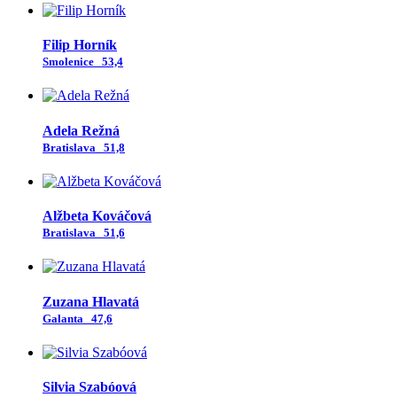
Filip Horník
Smolenice
53,4
Adela Režná
Bratislava
51,8
Alžbeta Kováčová
Bratislava
51,6
Zuzana Hlavatá
Galanta
47,6
Silvia Szabóová