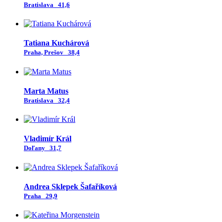
Bratislava
41,6
Tatiana Kuchárová
Praha, Prešov
38,4
Marta Matus
Bratislava
32,4
Vladimír Král
Doľany
31,7
Andrea Sklepek Šafaříková
Praha
29,9