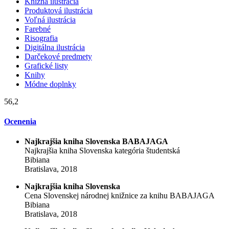
Knižná ilustrácia
Produktová ilustrácia
Voľná ilustrácia
Farebné
Risografia
Digitálna ilustrácia
Darčekové predmety
Grafické listy
Knihy
Módne doplnky
56,2
Ocenenia
Najkrajšia kniha Slovenska BABAJAGA
Najkrajšia kniha Slovenska kategória študentská
Bibiana
Bratislava, 2018
Najkrajšia kniha Slovenska
Cena Slovenskej národnej knižnice za knihu BABAJAGA
Bibiana
Bratislava, 2018