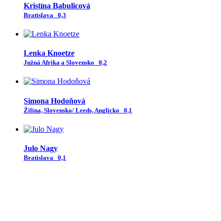
Kristína Babulicová
Bratislava
0,3
Lenka Knoetze
Južná Afrika a Slovensko
0,2
Simona Hodoňová
Žilina, Slovensko/ Leeds, Anglicko
0,1
Julo Nagy
Bratislava
0,1