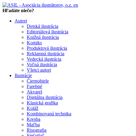
en
Hľadáte niečo?
Autori
Detská ilustrácia
Editoriálová ilustrácia
Knižná ilustrácia
Komiks
Produktová ilustrácia
Reklamná ilustrácia
Vedecká ilustrácia
Voľná ilustrácia
Všetci autori
Ilustrácie
Čiernobiele
Farebné
Akvarel
Digitálna ilustrácia
Klasická grafika
Koláž
Kombinovaná technika
Kresba
Maľba
Risografia
Sieťotlač