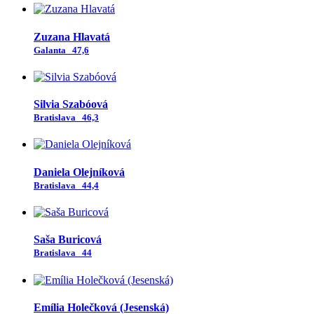
Zuzana Hlavatá
Galanta
47,6
Silvia Szabóová
Bratislava
46,3
Daniela Olejníková
Bratislava
44,4
Saša Buricová
Bratislava
44
Emília Holečková (Jesenská)