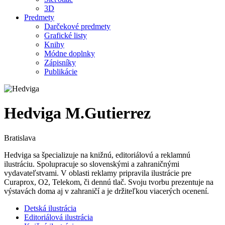
3D
Predmety
Darčekové predmety
Grafické listy
Knihy
Módne doplnky
Zápisníky
Publikácie
Hedviga M.Gutierrez
Bratislava
Hedviga sa špecializuje na knižnú, editoriálovú a reklamnú
ilustráciu. Spolupracuje so slovenskými a zahraničnými
vydavateľstvami. V oblasti reklamy pripravila ilustrácie pre
Curaprox, O2, Telekom, či dennú tlač. Svoju tvorbu prezentuje na
výstavách doma aj v zahraničí a je držiteľkou viacerých ocenení.
Detská ilustrácia
Editoriálová ilustrácia