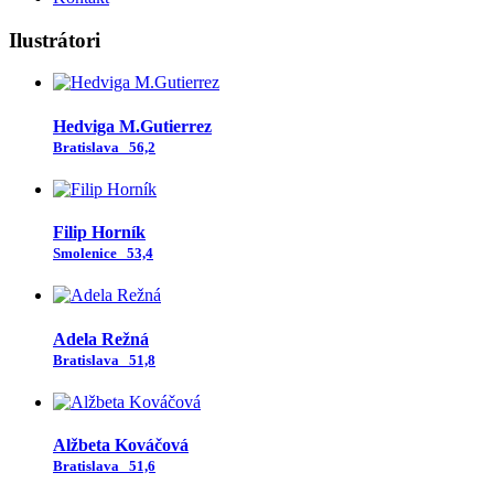
Ilustrátori
Hedviga M.Gutierrez
Bratislava
56,2
Filip Horník
Smolenice
53,4
Adela Režná
Bratislava
51,8
Alžbeta Kováčová
Bratislava
51,6