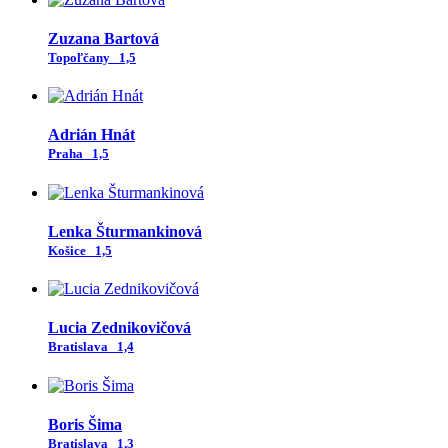
Zuzana Bartová
Topoľčany
1,5
Adrián Hnát
Praha
1,5
Lenka Šturmankinová
Košice
1,5
Lucia Zednikovičová
Bratislava
1,4
Boris Šima
Bratislava
1,3