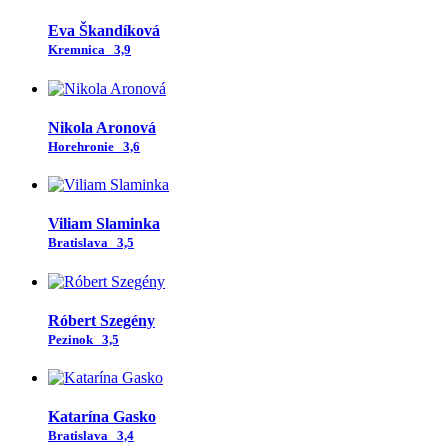
Eva Škandíková
Kremnica
3,9
Nikola Aronová
Horehronie
3,6
Viliam Slaminka
Bratislava
3,5
Róbert Szegény
Pezinok
3,5
Katarína Gasko
Bratislava
3,4