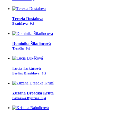
Terezia Dostalova
Bratislava
0,8
Dominika Šikulincová
Trenčín
0,6
Lucia Lukáčová
Berlín / Bratislava
0,5
Zuzana Dreadka Krutá
Považská Bystrica
0,4