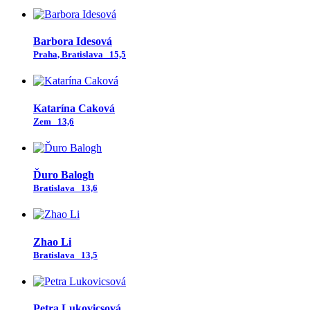
Barbora Idesová
Praha, Bratislava
15,5
Katarína Caková
Zem
13,6
Ďuro Balogh
Bratislava
13,6
Zhao Li
Bratislava
13,5
Petra Lukovicsová