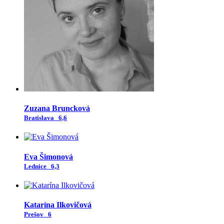
Zuzana Bruncková
Bratislava
6,6
Eva Šimonová
Lednice
6,3
Katarína Ilkovičová
Prešov
6