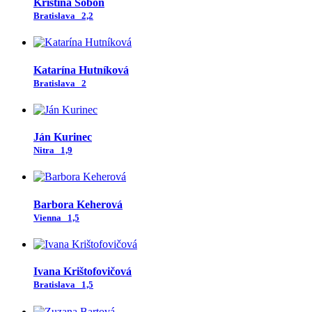
Kristína Soboň
Bratislava
2,2
Katarína Hutníková
Bratislava
2
Ján Kurinec
Nitra
1,9
Barbora Keherová
Vienna
1,5
Ivana Krištofovičová
Bratislava
1,5