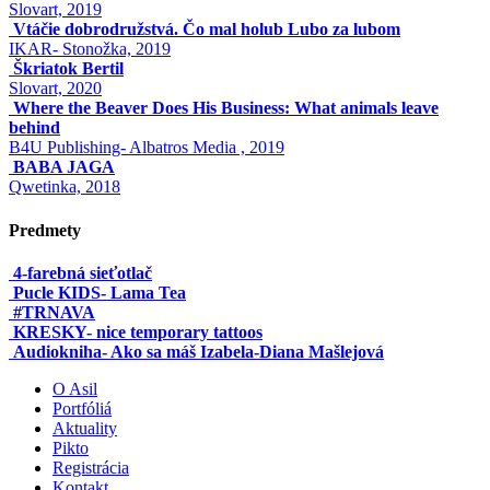
Slovart, 2019
Vtáčie dobrodružstvá. Čo mal holub Lubo za lubom
IKAR- Stonožka, 2019
Škriatok Bertil
Slovart, 2020
Where the Beaver Does His Business: What animals leave
behind
B4U Publishing- Albatros Media , 2019
BABA JAGA
Qwetinka, 2018
Predmety
4-farebná sieťotlač
Pucle KIDS- Lama Tea
#TRNAVA
KRESKY- nice temporary tattoos
Audiokniha- Ako sa máš Izabela-Diana Mašlejová
O Asil
Portfóliá
Aktuality
Pikto
Registrácia
Kontakt