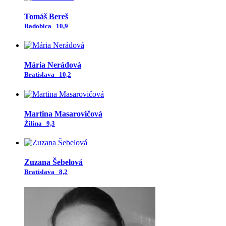
Tomáš Bereš
Radobica
10,9
Mária Nerádová
Bratislava
10,2
Martina Masarovičová
Žilina
9,3
Zuzana Šebelová
Bratislava
8,2