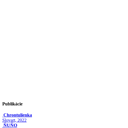
Publikácie
Chrontulienka
Slovart, 2022
ŇUŇO