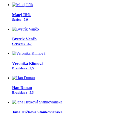
Matej Ilčík
Senica
5,9
Bystrík Vančo
Červeník
5,7
Veronika Klímová
Bratislava
5,5
Han Donau
Bratislava
5,3
Jana Hrčková Stankovianska