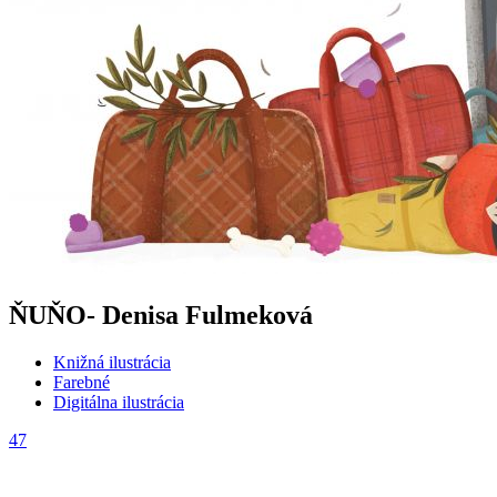
ŇUŇO- Denisa Fulmeková
Knižná ilustrácia
Farebné
Digitálna ilustrácia
47