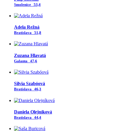
Smolenice
53,4
Adela Režná
Bratislava
51,8
Zuzana Hlavatá
Galanta
47,6
Silvia Szabóová
Bratislava
46,3
Daniela Olejníková
Bratislava
44,4