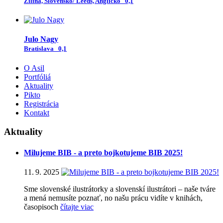
Žilina, Slovensko/ Leeds, Anglicko
0,1
Julo Nagy
Bratislava
0,1
O Asil
Portfóliá
Aktuality
Pikto
Registrácia
Kontakt
Aktuality
Milujeme BIB - a preto bojkotujeme BIB 2025!
11. 9. 2025
Sme slovenské ilustrátorky a slovenskí ilustrátori – naše tváre
a mená nemusíte poznať, no našu prácu vidíte v knihách,
časopisoch
čítajte viac