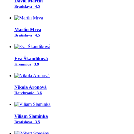
Dávid Marcin
Bratislava
4,5
Martin Mrva
Bratislava
4,5
Eva Škandíková
Kremnica
3,9
Nikola Aronová
Horehronie
3,6
Viliam Slaminka
Bratislava
3,5