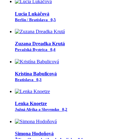
Lucia Lukáčová
Berlín / Bratislava
0,5
Zuzana Dreadka Krutá
Považská Bystrica
0,4
Kristína Babulicová
Bratislava
0,3
Lenka Knoetze
Južná Afrika a Slovensko
0,2
Simona Hodoňová