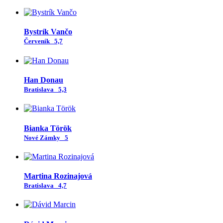
Bystrík Vančo
Červeník
5,7
Han Donau
Bratislava
5,3
Bianka Török
Nové Zámky
5
Martina Rozinajová
Bratislava
4,7