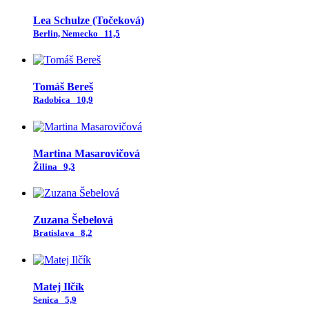
Lea Schulze (Točeková)
Berlin, Nemecko
11,5
Tomáš Bereš
Radobica
10,9
Martina Masarovičová
Žilina
9,3
Zuzana Šebelová
Bratislava
8,2
Matej Ilčík
Senica
5,9