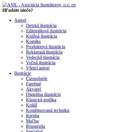
en
Hľadáte niečo?
Autori
Detská ilustrácia
Editoriálová ilustrácia
Knižná ilustrácia
Komiks
Produktová ilustrácia
Reklamná ilustrácia
Vedecká ilustrácia
Voľná ilustrácia
Všetci autori
Ilustrácie
Čiernobiele
Farebné
Akvarel
Digitálna ilustrácia
Klasická grafika
Koláž
Kombinovaná technika
Kresba
Maľba
Risografia
Sieťotlač