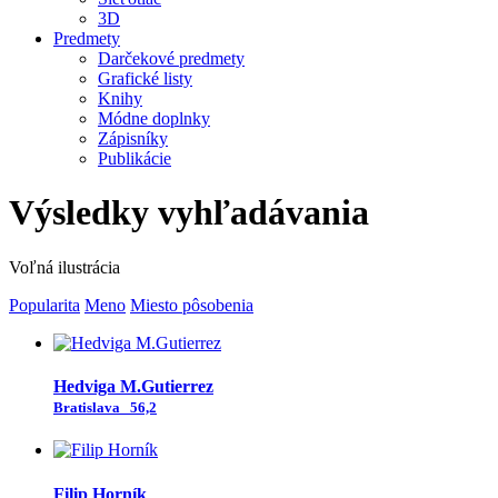
3D
Predmety
Darčekové predmety
Grafické listy
Knihy
Módne doplnky
Zápisníky
Publikácie
Výsledky vyhľadávania
Voľná ilustrácia
Popularita
Meno
Miesto pôsobenia
Hedviga M.Gutierrez
Bratislava
56,2
Filip Horník