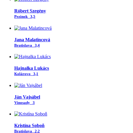
Róbert Szegény
Pezinok
3,5
Jana Malatincová
Bratislava
3,4
Hajnalka Lukács
Kolárovo
3,1
Ján Vajsábel
Vinosady
3
Kristína Soboň
Bratislava
2,2