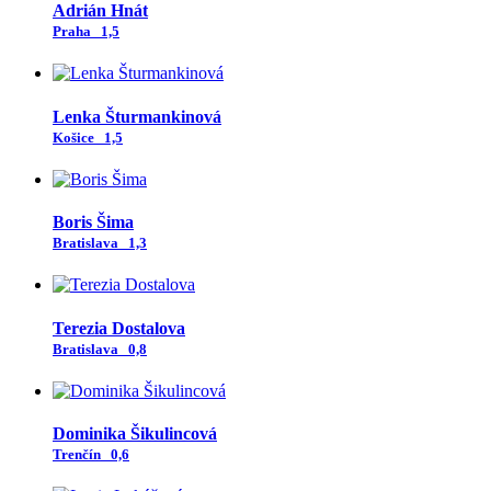
Adrián Hnát
Praha
1,5
Lenka Šturmankinová
Košice
1,5
Boris Šima
Bratislava
1,3
Terezia Dostalova
Bratislava
0,8
Dominika Šikulincová
Trenčín
0,6