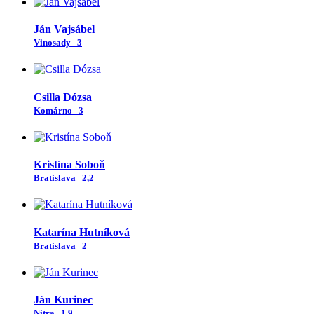
Ján Vajsábel
Vinosady
3
Csilla Dózsa
Komárno
3
Kristína Soboň
Bratislava
2,2
Katarína Hutníková
Bratislava
2
Ján Kurinec
Nitra
1,9