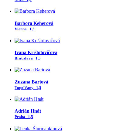
Barbora Keherová
Vienna
1,5
Ivana Krištofovičová
Bratislava
1,5
Zuzana Bartová
Topoľčany
1,5
Adrián Hnát
Praha
1,5