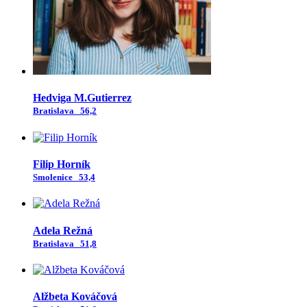
Hedviga M.Gutierrez
Bratislava
56,2
Filip Horník
Smolenice
53,4
Adela Režná
Bratislava
51,8
Alžbeta Kováčová