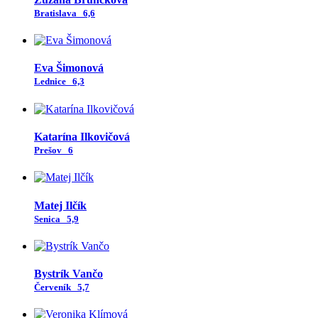
Bratislava
6,6
Eva Šimonová
Lednice
6,3
Katarína Ilkovičová
Prešov
6
Matej Ilčík
Senica
5,9
Bystrík Vančo
Červeník
5,7