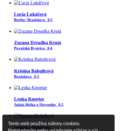
Lucia Lukáčová
Berlín / Bratislava
0,5
Zuzana Dreadka Krutá
Považská Bystrica
0,4
Kristína Babulicová
Bratislava
0,3
Lenka Knoetze
Južná Afrika a Slovensko
0,2
Tento web používa súbory cookies.
Simona Hodoňová
Prehliadaním webu vyjadrujete súhlas s ich