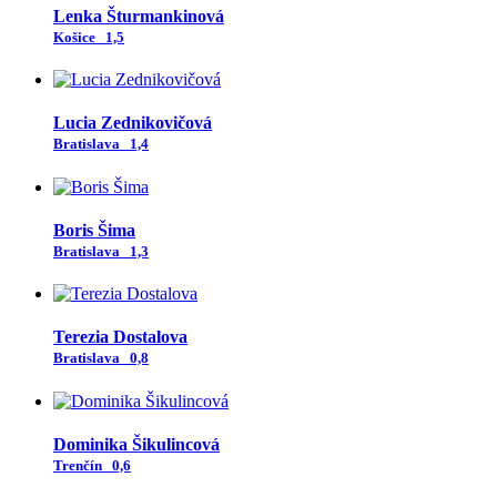
Lenka Šturmankinová
Košice
1,5
Lucia Zednikovičová
Bratislava
1,4
Boris Šima
Bratislava
1,3
Terezia Dostalova
Bratislava
0,8
Dominika Šikulincová
Trenčín
0,6