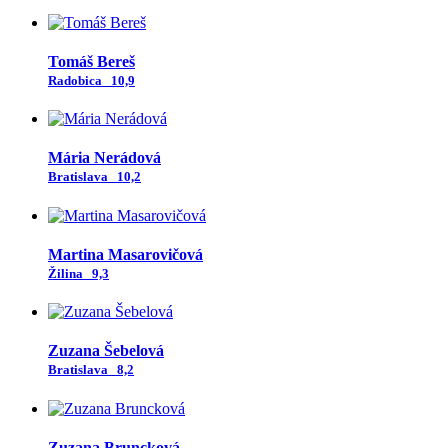
Tomáš Bereš
Radobica
10,9
Mária Nerádová
Bratislava
10,2
Martina Masarovičová
Žilina
9,3
Zuzana Šebelová
Bratislava
8,2
Zuzana Bruncková