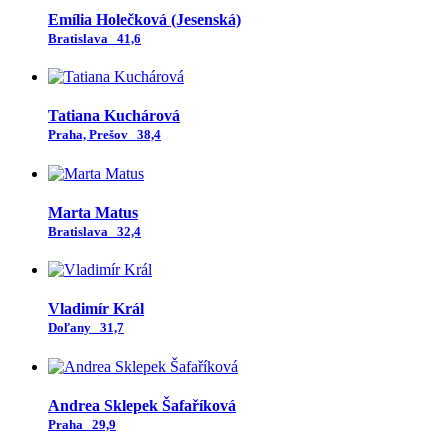
Emília Holečková (Jesenská)
Bratislava
41,6
Tatiana Kuchárová
Praha, Prešov
38,4
Marta Matus
Bratislava
32,4
Vladimír Král
Doľany
31,7
Andrea Sklepek Šafaříková
Praha
29,9