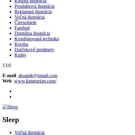
Knižná ilustrácia
Produktová ilustrácia
Reklamná ilustrácia
Voľná ilustrácia
Čiernobiele
Farebné
Digitálna ilustrácia
Kombinovaná technika
Kresba
Darčekové predmety
Knihy
13,6
E-mail
aksutak@gmail.com
Web
www.katanariart.com/
Sleep
Voľná ilustrácia