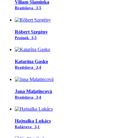
Viliam Slaminka
Bratislava
3,5
Róbert Szegény
Pezinok
3,5
Katarína Gasko
Bratislava
3,4
Jana Malatincová
Bratislava
3,4
Hajnalka Lukács
Kolárovo
3,1