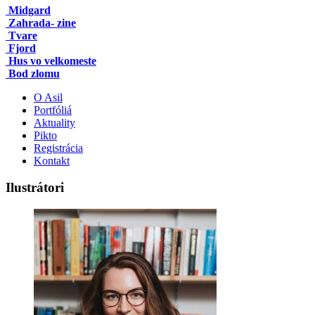
Midgard
Zahrada- zine
Tvare
Fjord
Hus vo velkomeste
Bod zlomu
O Asil
Portfóliá
Aktuality
Pikto
Registrácia
Kontakt
Ilustrátori