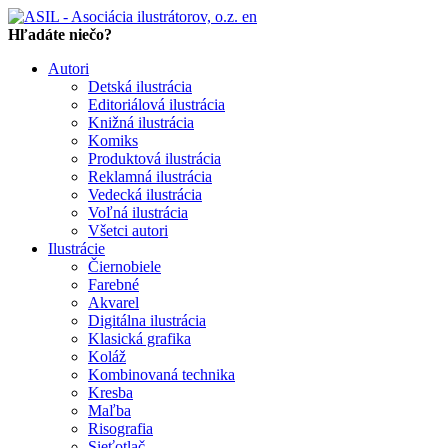
en
Hľadáte niečo?
Autori
Detská ilustrácia
Editoriálová ilustrácia
Knižná ilustrácia
Komiks
Produktová ilustrácia
Reklamná ilustrácia
Vedecká ilustrácia
Voľná ilustrácia
Všetci autori
Ilustrácie
Čiernobiele
Farebné
Akvarel
Digitálna ilustrácia
Klasická grafika
Koláž
Kombinovaná technika
Kresba
Maľba
Risografia
Sieťotlač