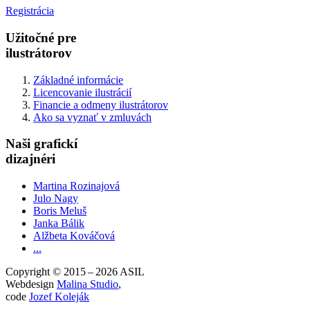
Registrácia
Užitočné pre
ilustrátorov
Základné informácie
Licencovanie ilustrácií
Financie a odmeny ilustrátorov
Ako sa vyznať v zmluvách
Naši grafickí
dizajnéri
Martina Rozinajová
Julo Nagy
Boris Meluš
Janka Bálik
Alžbeta Kováčová
...
Copyright © 2015 – 2026 ASIL
Webdesign
Malina Studio
,
code
Jozef Koleják