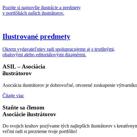
Pozrite si najnovšie ilustrácie a predmety
v portfóliách našich ilustrátorov.
Ilustrované predmety
Okrem vydavateľstiev radi spolupracujeme aj s textilnými,
obalovými alebo editoriálovými dizajnérmi.
ASIL – Asociácia
ilustrátorov
Asociácia ilustrátorov je dobrovoľné, otvorené zoskupenie výtvarníkov,
Čítajte viac
Staňte sa členom
Asociácie ilustrátorov
Do svojich kruhov pozývame tých najlepších ilustrátorov s kreatívnym
veľmi radi si prezrieme tvoje portfólio!