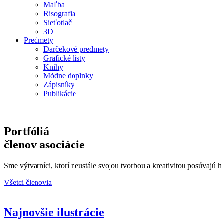
Maľba
Risografia
Sieťotlač
3D
Predmety
Darčekové predmety
Grafické listy
Knihy
Módne doplnky
Zápisníky
Publikácie
Portfóliá
členov asociácie
Sme výtvarníci, ktorí neustále svojou tvorbou a kreativitou posúvajú h
Všetci členovia
Najnovšie ilustrácie