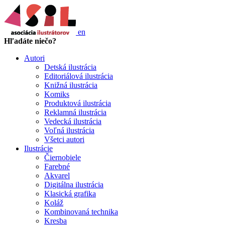
en
Hľadáte niečo?
Autori
Detská ilustrácia
Editoriálová ilustrácia
Knižná ilustrácia
Komiks
Produktová ilustrácia
Reklamná ilustrácia
Vedecká ilustrácia
Voľná ilustrácia
Všetci autori
Ilustrácie
Čiernobiele
Farebné
Akvarel
Digitálna ilustrácia
Klasická grafika
Koláž
Kombinovaná technika
Kresba