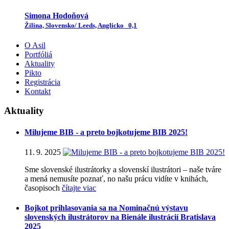
Simona Hodoňová
Žilina, Slovensko/ Leeds, Anglicko
0,1
O Asil
Portfóliá
Aktuality
Pikto
Registrácia
Kontakt
Aktuality
Milujeme BIB - a preto bojkotujeme BIB 2025!
11. 9. 2025
Sme slovenské ilustrátorky a slovenskí ilustrátori – naše tváre
a mená nemusíte poznať, no našu prácu vidíte v knihách,
časopisoch
čítajte viac
Bojkot prihlasovania sa na Nominačnú výstavu
slovenských ilustrátorov na Bienále ilustrácií Bratislava
2025