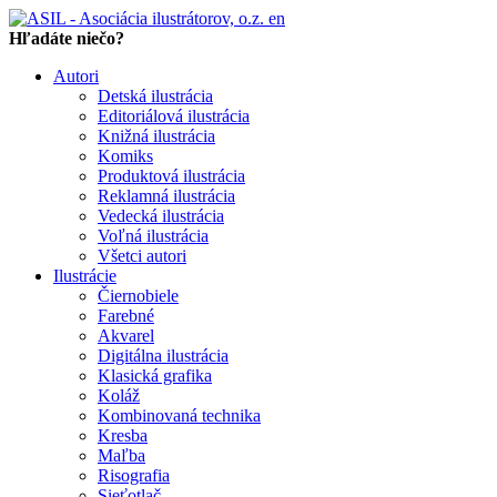
en
Hľadáte niečo?
Autori
Detská ilustrácia
Editoriálová ilustrácia
Knižná ilustrácia
Komiks
Produktová ilustrácia
Reklamná ilustrácia
Vedecká ilustrácia
Voľná ilustrácia
Všetci autori
Ilustrácie
Čiernobiele
Farebné
Akvarel
Digitálna ilustrácia
Klasická grafika
Koláž
Kombinovaná technika
Kresba
Maľba
Risografia
Sieťotlač