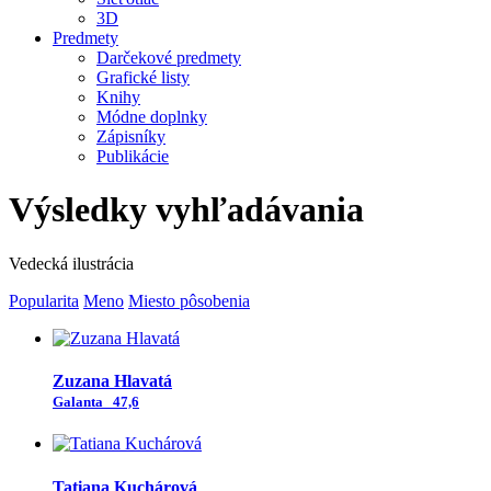
3D
Predmety
Darčekové predmety
Grafické listy
Knihy
Módne doplnky
Zápisníky
Publikácie
Výsledky vyhľadávania
Vedecká ilustrácia
Popularita
Meno
Miesto pôsobenia
Zuzana Hlavatá
Galanta
47,6
Tatiana Kuchárová