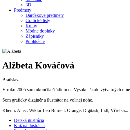
3D
Predmety
Darčekové predmety
Grafické listy
Knihy
Módne doplnky
Zápisníky
Publikácie
Alžbeta Kováčová
Bratislava
V roku 2005 som ukončila štúdium na Vysokej škole výtvarných umen
Som grafický dizajnér a ilustrátor na voľnej nohe.
Klienti: Aitec, Wiktor Leo Burnett, Orange, Digitask, Lidl, Včielka...
Detská ilustrácia
Knižná ilustrácia