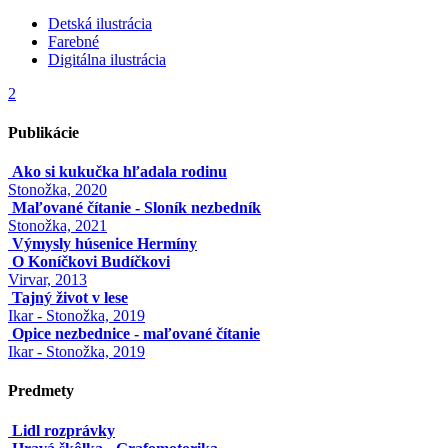
Detská ilustrácia
Farebné
Digitálna ilustrácia
2
Publikácie
Ako si kukučka hľadala rodinu
Stonožka, 2020
Maľované čítanie - Sloník nezbedník
Stonožka, 2021
Výmysly húsenice Hermíny
O Koníčkovi Budíčkovi
Virvar, 2013
Tajný život v lese
Ikar - Stonožka, 2019
Opice nezbednice - maľované čítanie
Ikar - Stonožka, 2019
Predmety
Lidl rozprávky