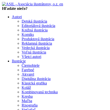
en
Hľadáte niečo?
Autori
Detská ilustrácia
Editoriálová ilustrácia
Knižná ilustrácia
Komiks
Produktová ilustrácia
Reklamná ilustrácia
Vedecká ilustrácia
Voľná ilustrácia
Všetci autori
Ilustrácie
Čiernobiele
Farebné
Akvarel
Digitálna ilustrácia
Klasická grafika
Koláž
Kombinovaná technika
Kresba
Maľba
Risografia
Sieťotlač