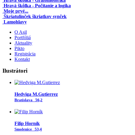
Hravá škôlka - Grafomotorika
Hravá škôlka - Počítanie a logika
Moje prvé...
Škriatulinček škriatkov synček
Lamohlavy
O Asil
Portfóliá
Aktuality
Pikto
Registrácia
Kontakt
Ilustrátori
Hedviga M.Gutierrez
Bratislava
56,2
Filip Horník
Smolenice
53,4