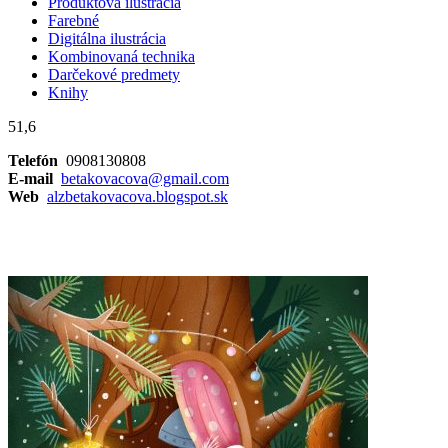
Produktová ilustrácia
Farebné
Digitálna ilustrácia
Kombinovaná technika
Darčekové predmety
Knihy
51,6
Telefón
0908130808
E-mail
betakovacova@gmail.com
Web
alzbetakovacova.blogspot.sk