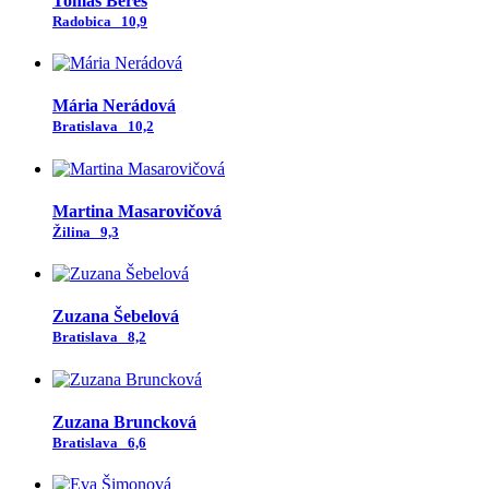
Tomáš Bereš
Radobica
10,9
Mária Nerádová
Bratislava
10,2
Martina Masarovičová
Žilina
9,3
Zuzana Šebelová
Bratislava
8,2
Zuzana Bruncková
Bratislava
6,6