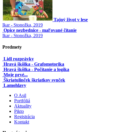
Tajný život v lese
Ikar - Stonožka, 2019
Opice nezbednice - maľované čítanie
Ikar - Stonožka, 2019
Predmety
Lidl rozprávky
Hravá škôlka - Grafomotorika
Hravá škôlka - Počítanie a logika
Moje prvé...
Škriatulinček škriatkov synček
Lamohlavy
O Asil
Portfóliá
Aktuality
Pikto
Registrácia
Kontakt