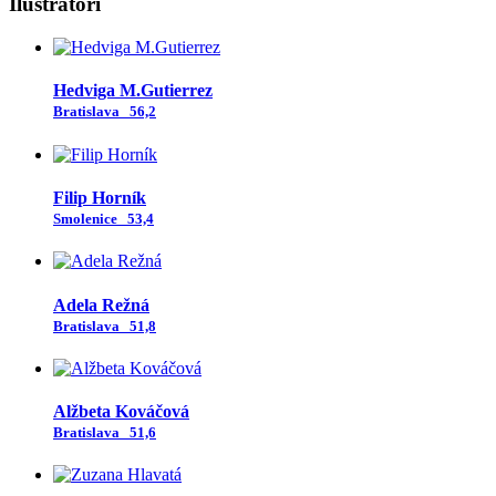
Ilustrátori
Hedviga M.Gutierrez
Bratislava
56,2
Filip Horník
Smolenice
53,4
Adela Režná
Bratislava
51,8
Alžbeta Kováčová
Bratislava
51,6