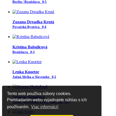
Berlín / Bratislava
0,5
Zuzana Dreadka Krutá
Považská Bystrica
0,4
Kristína Babulicová
Bratislava
0,3
Lenka Knoetze
Južná Afrika a Slovensko
0,2
Tento web používa súbory cookies.
Simona Hodoňová
Prehliadaním webu vyjadrujete súhlas s ich
Žilina, Slovensko/ Leeds, Anglicko
0,1
používaním.
Viac informácií