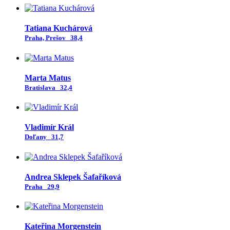
Tatiana Kuchárová
Praha, Prešov
38,4
Marta Matus
Bratislava
32,4
Vladimír Král
Doľany
31,7
Andrea Sklepek Šafaříková
Praha
29,9
Kateřina Morgenstein