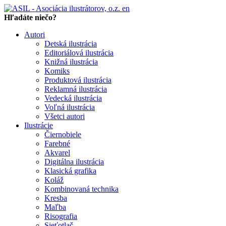
en
Hľadáte niečo?
Autori
Detská ilustrácia
Editoriálová ilustrácia
Knižná ilustrácia
Komiks
Produktová ilustrácia
Reklamná ilustrácia
Vedecká ilustrácia
Voľná ilustrácia
Všetci autori
Ilustrácie
Čiernobiele
Farebné
Akvarel
Digitálna ilustrácia
Klasická grafika
Koláž
Kombinovaná technika
Kresba
Maľba
Risografia
Sieťotlač