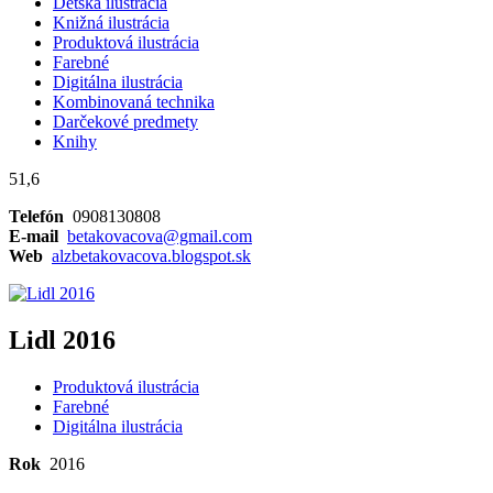
Detská ilustrácia
Knižná ilustrácia
Produktová ilustrácia
Farebné
Digitálna ilustrácia
Kombinovaná technika
Darčekové predmety
Knihy
51,6
Telefón
0908130808
E-mail
betakovacova@gmail.com
Web
alzbetakovacova.blogspot.sk
Lidl 2016
Produktová ilustrácia
Farebné
Digitálna ilustrácia
Rok
2016