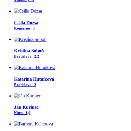
Csilla Dózsa
Komárno
3
Kristína Soboň
Bratislava
2,2
Katarína Hutníková
Bratislava
2
Ján Kurinec
Nitra
1,9