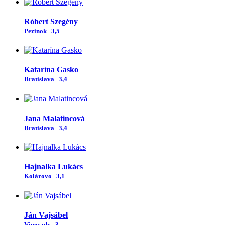
Róbert Szegény
Pezinok
3,5
Katarína Gasko
Bratislava
3,4
Jana Malatincová
Bratislava
3,4
Hajnalka Lukács
Kolárovo
3,1
Ján Vajsábel
Vinosady
3