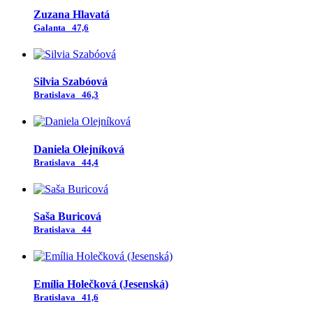
Zuzana Hlavatá
Galanta
47,6
Silvia Szabóová
Bratislava
46,3
Daniela Olejníková
Bratislava
44,4
Saša Buricová
Bratislava
44
Emília Holečková (Jesenská)
Bratislava
41,6