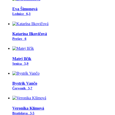
Eva Šimonová
Lednice
6,3
Katarína Ilkovičová
Prešov
6
Matej Ilčík
Senica
5,9
Bystrík Vančo
Červeník
5,7
Veronika Klímová
Bratislava
5,5