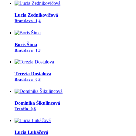
Lucia Zednikovičová
Bratislava
1,4
Boris Šima
Bratislava
1,3
Terezia Dostalova
Bratislava
0,8
Dominika Šikulincová
Trenčín
0,6
Lucia Lukáčová