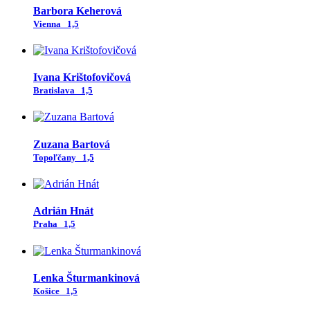
Barbora Keherová
Vienna
1,5
Ivana Krištofovičová
Bratislava
1,5
Zuzana Bartová
Topoľčany
1,5
Adrián Hnát
Praha
1,5
Lenka Šturmankinová
Košice
1,5