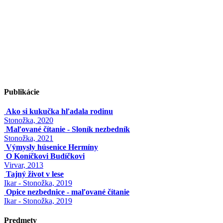
Publikácie
Ako si kukučka hľadala rodinu
Stonožka, 2020
Maľované čítanie - Sloník nezbedník
Stonožka, 2021
Výmysly húsenice Hermíny
O Koníčkovi Budíčkovi
Virvar, 2013
Tajný život v lese
Ikar - Stonožka, 2019
Opice nezbednice - maľované čítanie
Ikar - Stonožka, 2019
Predmety