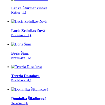
Lenka Šturmankinová
Košice
1,5
Lucia Zednikovičová
Bratislava
1,4
Boris Šima
Bratislava
1,3
Terezia Dostalova
Bratislava
0,8
Dominika Šikulincová
Trenčín
0,6