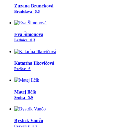
Zuzana Bruncková
Bratislava
6,6
Eva Šimonová
Lednice
6,3
Katarína Ilkovičová
Prešov
6
Matej Ilčík
Senica
5,9
Bystrík Vančo
Červeník
5,7