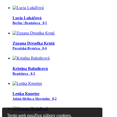
Lucia Lukáčová
Berlín / Bratislava
0,5
Zuzana Dreadka Krutá
Považská Bystrica
0,4
Kristína Babulicová
Bratislava
0,3
Lenka Knoetze
Južná Afrika a Slovensko
0,2
Tento web používa súbory cookies.