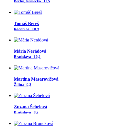
Berlin, Nemecko
11,5
Tomáš Bereš
Radobica
10,9
Mária Nerádová
Bratislava
10,2
Martina Masarovičová
Žilina
9,3
Zuzana Šebelová
Bratislava
8,2