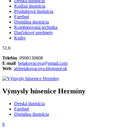
Detská ilustrácia
Knižná ilustrácia
Produktová ilustrácia
Farebné
Digitálna ilustrácia
Kombinovaná technika
Darčekové predmety
Knihy
51,6
Telefón
0908130808
E-mail
betakovacova@gmail.com
Web
alzbetakovacova.blogspot.sk
Výmysly húsenice Hermíny
Detská ilustrácia
Farebné
Digitálna ilustrácia
6