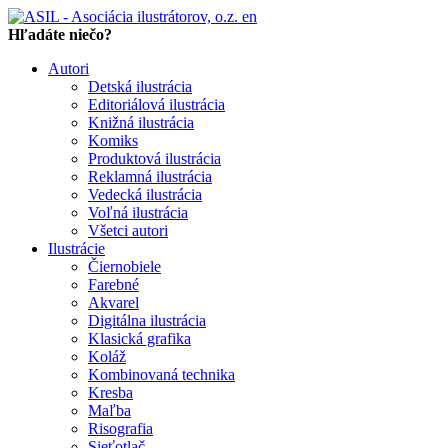
en
Hľadáte niečo?
Autori
Detská ilustrácia
Editoriálová ilustrácia
Knižná ilustrácia
Komiks
Produktová ilustrácia
Reklamná ilustrácia
Vedecká ilustrácia
Voľná ilustrácia
Všetci autori
Ilustrácie
Čiernobiele
Farebné
Akvarel
Digitálna ilustrácia
Klasická grafika
Koláž
Kombinovaná technika
Kresba
Maľba
Risografia
Sieťotlač