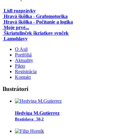
Lidl rozprávky
Hravá škôlka - Grafomotorika
Hravá škôlka - Počítanie a logika
Moje prvé...
Škriatulinček škriatkov synček
Lamohlavy
O Asil
Portfóliá
Aktuality
Pikto
Registrácia
Kontakt
Ilustrátori
Hedviga M.Gutierrez
Bratislava
56,2