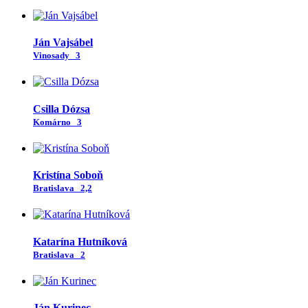
Ján Vajsábel
Vinosady
3
Csilla Dózsa
Komárno
3
Kristína Soboň
Bratislava
2,2
Katarína Hutníková
Bratislava
2
Ján Kurinec