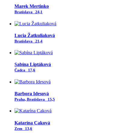
Marek Mertinko
Bratislava
24,1
Lucia Žatkuliaková
Bratislava
21,4
Sabína Liptáková
Čadca
17,6
Barbora Idesová
Praha, Bratislava
15,5
Katarína Caková
Zem
13,6