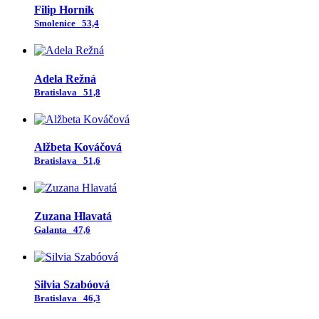
Filip Horník
Smolenice
53,4
Adela Režná
Bratislava
51,8
Alžbeta Kováčová
Bratislava
51,6
Zuzana Hlavatá
Galanta
47,6
Silvia Szabóová
Bratislava
46,3