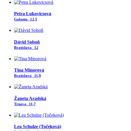
Petra Lukovicsová
Galanta
12,5
Dávid Soboň
Bratislava
12
Tina Minorová
Bratislava
11,9
Žaneta Aradská
Trnava
11,7
Lea Schulze (Točeková)