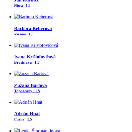
Nitra
1,9
Barbora Keherová
Vienna
1,5
Ivana Krištofovičová
Bratislava
1,5
Zuzana Bartová
Topoľčany
1,5
Adrián Hnát
Praha
1,5