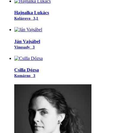
Hajnalka Lukács
Kolárovo
3,1
Ján Vajsábel
Vinosady
3
Csilla Dózsa
Komárno
3