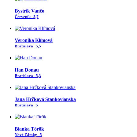
Bystrík Vančo
Červeník
5,7
Veronika Klímová
Bratislava
5,5
Han Donau
Bratislava
5,3
Jana Hrčková Stankovianska
Bratislava
5
Bianka Török
Nové Zámky
5