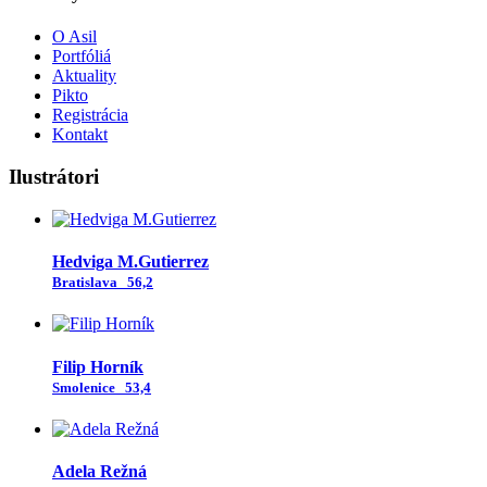
O Asil
Portfóliá
Aktuality
Pikto
Registrácia
Kontakt
Ilustrátori
Hedviga M.Gutierrez
Bratislava
56,2
Filip Horník
Smolenice
53,4
Adela Režná