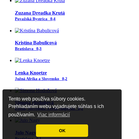
Zuzana Dreadka Krutá
Považská Bystrica
0,4
Kristína Babulicová
Bratislava
0,3
Lenka Knoetze
Južná Afrika a Slovensko
0,2
Tento web používa súbory cookies.
Simona Hodoňová
Prehliadaním webu vyjadrujete súhlas s ich
Žilina, Slovensko/ Leeds, Anglicko
0,1
používaním.
Viac informácií
OK
Julo Nagy
Bratislava
0,1