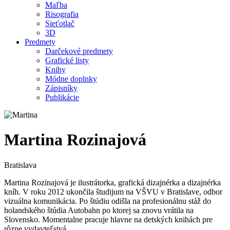
Maľba
Risografia
Sieťotlač
3D
Predmety
Darčekové predmety
Grafické listy
Knihy
Módne doplnky
Zápisníky
Publikácie
Martina Rozinajová
Bratislava
Martina Rozinajová je ilustrátorka, grafická dizajnérka a dizajnérka
kníh. V roku 2012 ukončila študijum na VŠVU v Bratislave, odbor
vizuálna komunikácia. Po štúdiu odišla na profesionálnu stáž do
holandského štúdia Autobahn po ktorej sa znovu vrátila na
Slovensko. Momentalne pracuje hlavne na detských knihách pre
rôzne vydavteľstvá.