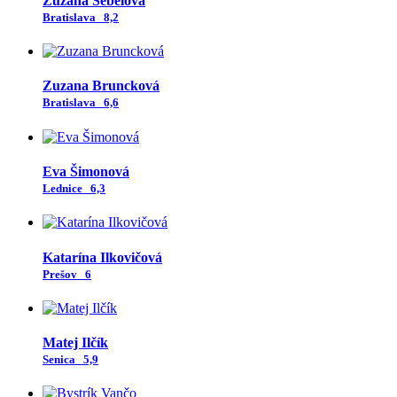
Zuzana Šebelová
Bratislava
8,2
Zuzana Bruncková
Bratislava
6,6
Eva Šimonová
Lednice
6,3
Katarína Ilkovičová
Prešov
6
Matej Ilčík
Senica
5,9