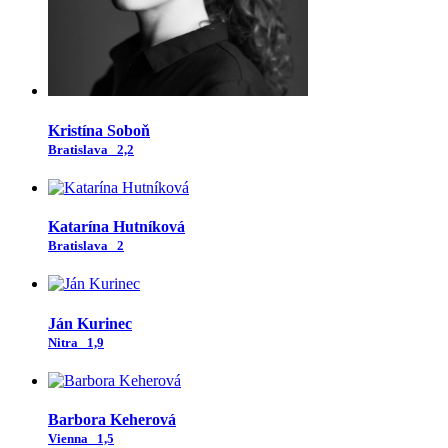
Kristína Soboň
Bratislava
2,2
Katarína Hutníková
Bratislava
2
Ján Kurinec
Nitra
1,9
Barbora Keherová
Vienna
1,5