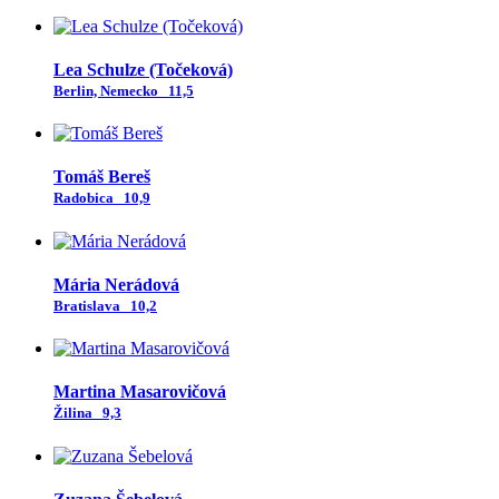
Lea Schulze (Točeková)
Berlin, Nemecko
11,5
Tomáš Bereš
Radobica
10,9
Mária Nerádová
Bratislava
10,2
Martina Masarovičová
Žilina
9,3