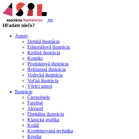
en
Hľadáte niečo?
Autori
Detská ilustrácia
Editoriálová ilustrácia
Knižná ilustrácia
Komiks
Produktová ilustrácia
Reklamná ilustrácia
Vedecká ilustrácia
Voľná ilustrácia
Všetci autori
Ilustrácie
Čiernobiele
Farebné
Akvarel
Digitálna ilustrácia
Klasická grafika
Koláž
Kombinovaná technika
Kresba