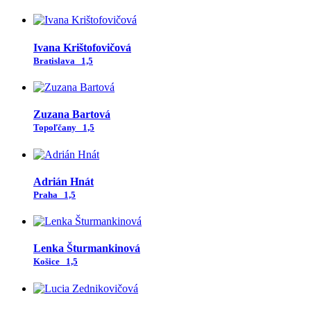
Ivana Krištofovičová
Bratislava
1,5
Zuzana Bartová
Topoľčany
1,5
Adrián Hnát
Praha
1,5
Lenka Šturmankinová
Košice
1,5