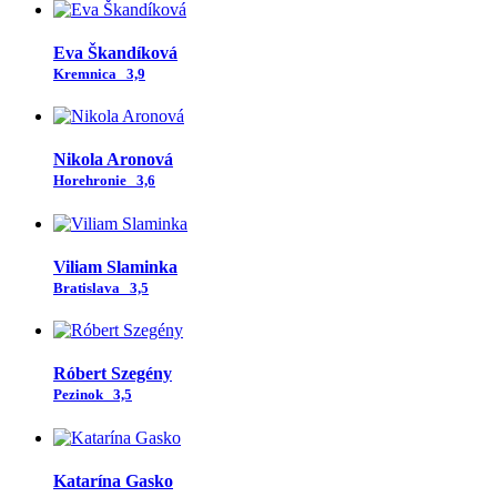
Eva Škandíková
Kremnica
3,9
Nikola Aronová
Horehronie
3,6
Viliam Slaminka
Bratislava
3,5
Róbert Szegény
Pezinok
3,5
Katarína Gasko