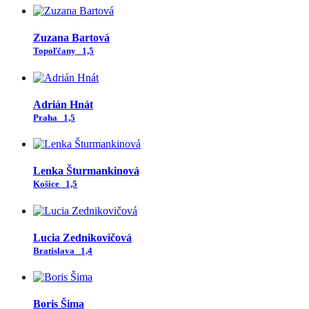
Zuzana Bartová
Topoľčany
1,5
Adrián Hnát
Praha
1,5
Lenka Šturmankinová
Košice
1,5
Lucia Zednikovičová
Bratislava
1,4
Boris Šima