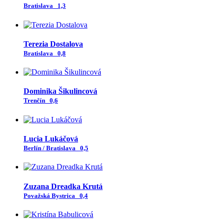
Bratislava
1,3
Terezia Dostalova
Bratislava
0,8
Dominika Šikulincová
Trenčín
0,6
Lucia Lukáčová
Berlín / Bratislava
0,5
Zuzana Dreadka Krutá
Považská Bystrica
0,4