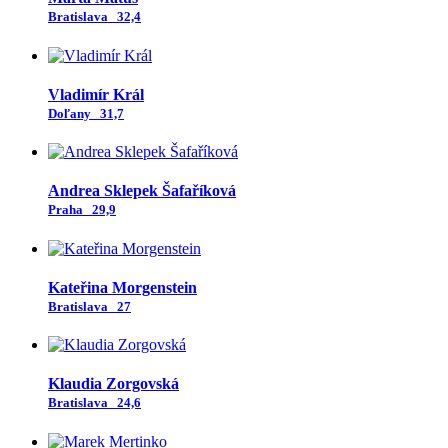
Bratislava
32,4
Vladimír Král
Doľany
31,7
Andrea Sklepek Šafaříková
Praha
29,9
Kateřina Morgenstein
Bratislava
27
Klaudia Zorgovská
Bratislava
24,6