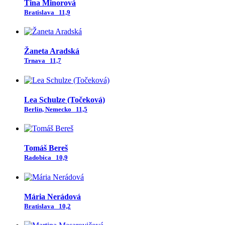
Tina Minorová
Bratislava
11,9
Žaneta Aradská
Trnava
11,7
Lea Schulze (Točeková)
Berlin, Nemecko
11,5
Tomáš Bereš
Radobica
10,9
Mária Nerádová
Bratislava
10,2