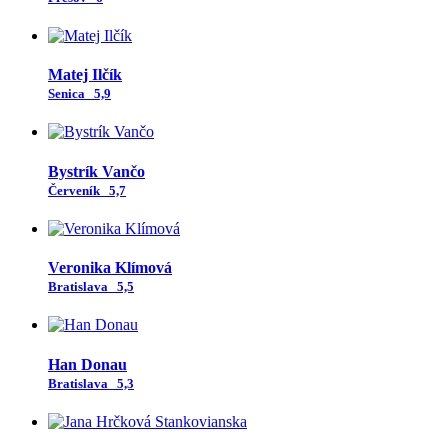
Matej Ilčík
Senica
5,9
Bystrík Vančo
Červeník
5,7
Veronika Klímová
Bratislava
5,5
Han Donau
Bratislava
5,3