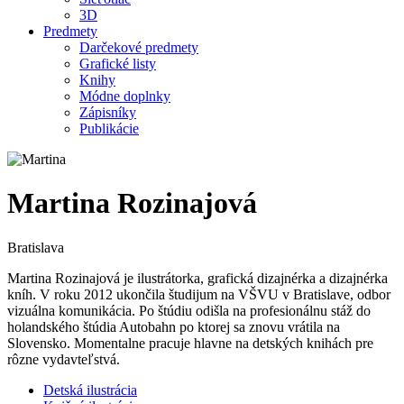
3D
Predmety
Darčekové predmety
Grafické listy
Knihy
Módne doplnky
Zápisníky
Publikácie
Martina Rozinajová
Bratislava
Martina Rozinajová je ilustrátorka, grafická dizajnérka a dizajnérka
kníh. V roku 2012 ukončila študijum na VŠVU v Bratislave, odbor
vizuálna komunikácia. Po štúdiu odišla na profesionálnu stáž do
holandského štúdia Autobahn po ktorej sa znovu vrátila na
Slovensko. Momentalne pracuje hlavne na detských knihách pre
rôzne vydavteľstvá.
Detská ilustrácia