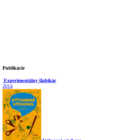
Publikácie
Experimentálny šlabikár
2014