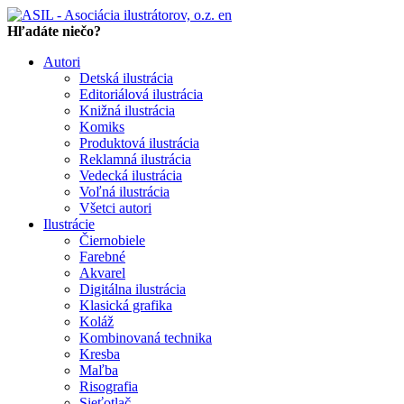
en
Hľadáte niečo?
Autori
Detská ilustrácia
Editoriálová ilustrácia
Knižná ilustrácia
Komiks
Produktová ilustrácia
Reklamná ilustrácia
Vedecká ilustrácia
Voľná ilustrácia
Všetci autori
Ilustrácie
Čiernobiele
Farebné
Akvarel
Digitálna ilustrácia
Klasická grafika
Koláž
Kombinovaná technika
Kresba
Maľba
Risografia
Sieťotlač