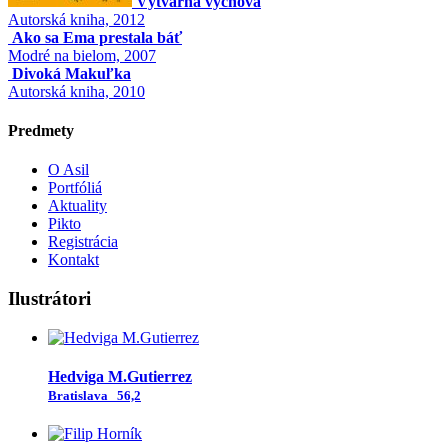
Výtvarná výchova
Autorská kniha, 2012
Ako sa Ema prestala báť
Modré na bielom, 2007
Divoká Makuľka
Autorská kniha, 2010
Predmety
O Asil
Portfóliá
Aktuality
Pikto
Registrácia
Kontakt
Ilustrátori
Hedviga M.Gutierrez
Bratislava
56,2