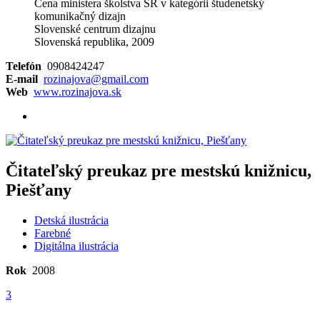
Cena ministera školstva SR v kategórii študenetský
komunikačný dizajn
Slovenské centrum dizajnu
Slovenská republika, 2009
Telefón
0908424247
E-mail
rozinajova@gmail.com
Web
www.rozinajova.sk
Čitateľský preukaz pre mestskú knižnicu,
Piešťany
Detská ilustrácia
Farebné
Digitálna ilustrácia
Rok
2008
3