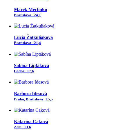
Marek Mertinko
Bratislava
24,1
Lucia Žatkuliaková
Bratislava
21,4
Sabína Liptáková
Čadca
17,6
Barbora Idesová
Praha, Bratislava
15,5
Katarína Caková
Zem
13,6