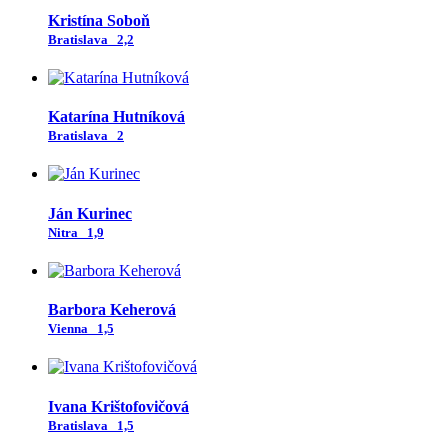
Kristína Soboň
Bratislava
2,2
Katarína Hutníková
Bratislava
2
Ján Kurinec
Nitra
1,9
Barbora Keherová
Vienna
1,5
Ivana Krištofovičová
Bratislava
1,5