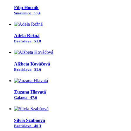
Filip Horník
Smolenice
53,4
Adela Režná
Bratislava
51,8
Alžbeta Kováčová
Bratislava
51,6
Zuzana Hlavatá
Galanta
47,6
Silvia Szabóová
Bratislava
46,3