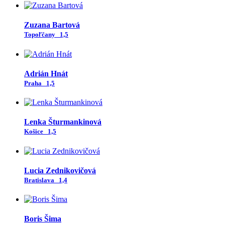
Zuzana Bartová
Topoľčany
1,5
Adrián Hnát
Praha
1,5
Lenka Šturmankinová
Košice
1,5
Lucia Zednikovičová
Bratislava
1,4
Boris Šima