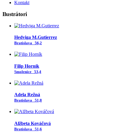
Kontakt
Ilustrátori
Hedviga M.Gutierrez
Bratislava
56,2
Filip Horník
Smolenice
53,4
Adela Režná
Bratislava
51,8
Alžbeta Kováčová
Bratislava
51,6