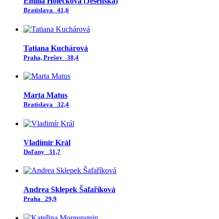
Emília Holečková (Jesenská)
Bratislava
41,6
Tatiana Kuchárová
Praha, Prešov
38,4
Marta Matus
Bratislava
32,4
Vladimír Král
Doľany
31,7
Andrea Sklepek Šafaříková
Praha
29,9