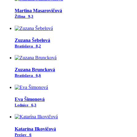
Martina Masarovičová
Žilina
9,3
Zuzana Šebelová
Bratislava
8,2
Zuzana Bruncková
Bratislava
6,6
Eva Šimonová
Lednice
6,3
Katarína Ilkovičová
Prešov
6