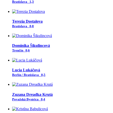
Bratislava
1,3
Terezia Dostalova
Bratislava
0,8
Dominika Šikulincová
Trenčín
0,6
Lucia Lukáčová
Berlín / Bratislava
0,5
Zuzana Dreadka Krutá
Považská Bystrica
0,4