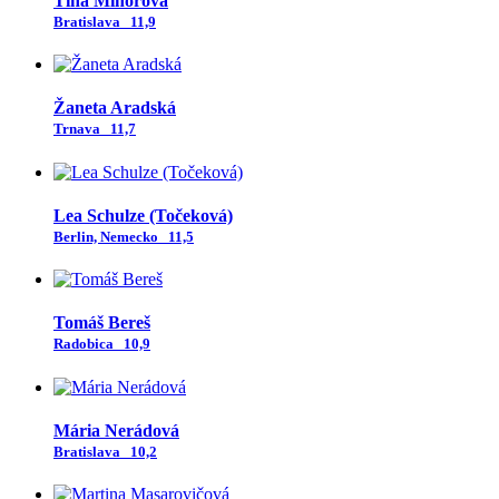
Tina Minorová
Bratislava
11,9
Žaneta Aradská
Trnava
11,7
Lea Schulze (Točeková)
Berlin, Nemecko
11,5
Tomáš Bereš
Radobica
10,9
Mária Nerádová
Bratislava
10,2