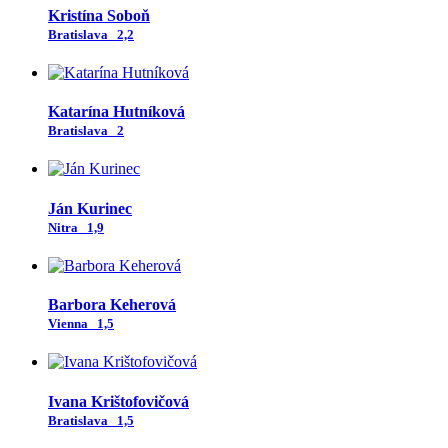
Kristína Soboň
Bratislava
2,2
Katarína Hutníková
Bratislava
2
Ján Kurinec
Nitra
1,9
Barbora Keherová
Vienna
1,5
Ivana Krištofovičová
Bratislava
1,5