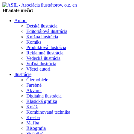
en
Hľadáte niečo?
Autori
Detská ilustrácia
Editoriálová ilustrácia
Knižná ilustrácia
Komiks
Produktová ilustrácia
Reklamná ilustrácia
Vedecká ilustrácia
Voľná ilustrácia
Všetci autori
Ilustrácie
Čiernobiele
Farebné
Akvarel
Digitálna ilustrácia
Klasická grafika
Koláž
Kombinovaná technika
Kresba
Maľba
Risografia
Sieťotlač