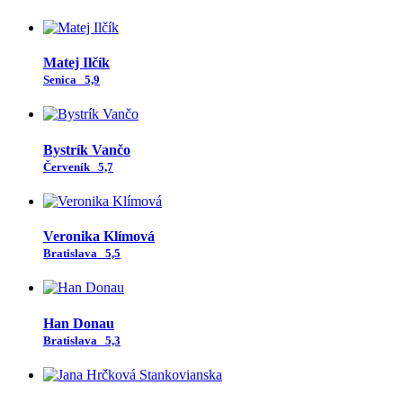
Matej Ilčík
Senica
5,9
Bystrík Vančo
Červeník
5,7
Veronika Klímová
Bratislava
5,5
Han Donau
Bratislava
5,3