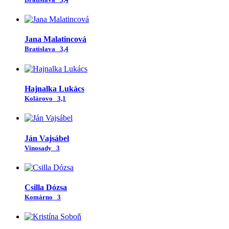
Jana Malatincová
Bratislava
3,4
Hajnalka Lukács
Kolárovo
3,1
Ján Vajsábel
Vinosady
3
Csilla Dózsa
Komárno
3