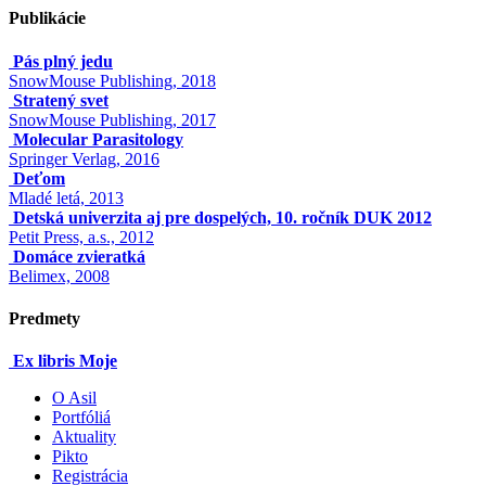
Publikácie
Pás plný jedu
SnowMouse Publishing, 2018
Stratený svet
SnowMouse Publishing, 2017
Molecular Parasitology
Springer Verlag, 2016
Deťom
Mladé letá, 2013
Detská univerzita aj pre dospelých, 10. ročník DUK 2012
Petit Press, a.s., 2012
Domáce zvieratká
Belimex, 2008
Predmety
Ex libris Moje
O Asil
Portfóliá
Aktuality
Pikto
Registrácia