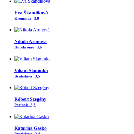
Eva Škandíková
Kremnica
3,9
Nikola Aronová
Horehronie
3,6
Viliam Slaminka
Bratislava
3,5
Róbert Szegény
Pezinok
3,5
Katarína Gasko
Bratislava
3,4