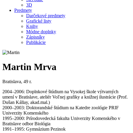
3D
Predmety
Darčekové predmety
Grafické listy
Knihy
Módne doplnky
Zápisníky
Publikácie
Martin Mrva
Bratislava, 49 r.
2004–2006: Doplnkové štúdium na Vysokej škole výtvarných
umení v Bratislave, ateliér Voľnej grafiky a knižnej ilustrácie (Prof.
Dušan Kállay, akad.mal.)
2000–2003: Doktorandské štúdium na Katedre zoológie PRIF
Univerzity Komenského
1995–2000: Prírodovedecká fakulta Univerzity Komenského v
Bratislave odbor Biológia
1991–1995: Gymnázium Pezinok