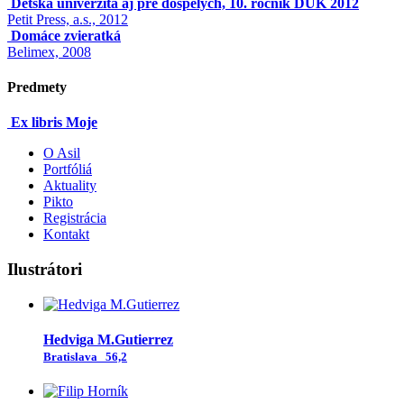
Detská univerzita aj pre dospelých, 10. ročník DUK 2012
Petit Press, a.s., 2012
Domáce zvieratká
Belimex, 2008
Predmety
Ex libris Moje
O Asil
Portfóliá
Aktuality
Pikto
Registrácia
Kontakt
Ilustrátori
Hedviga M.Gutierrez
Bratislava
56,2