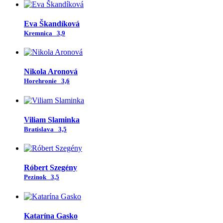
Eva Škandíková
Kremnica
3,9
Nikola Aronová
Horehronie
3,6
Viliam Slaminka
Bratislava
3,5
Róbert Szegény
Pezinok
3,5
Katarína Gasko