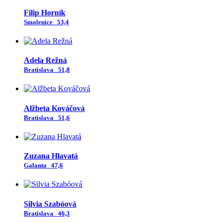
Filip Horník
Smolenice
53,4
Adela Režná
Bratislava
51,8
Alžbeta Kováčová
Bratislava
51,6
Zuzana Hlavatá
Galanta
47,6
Silvia Szabóová
Bratislava
46,3