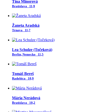
Tina Minorová
Bratislava
11,9
Žaneta Aradská
Trnava
11,7
Lea Schulze (Točeková)
Berlin, Nemecko
11,5
Tomáš Bereš
Radobica
10,9
Mária Nerádová
Bratislava
10,2