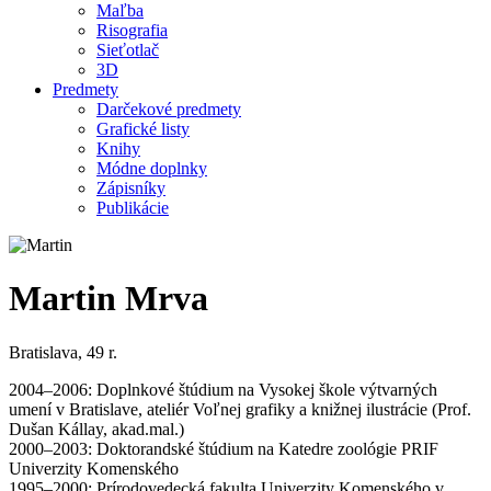
Maľba
Risografia
Sieťotlač
3D
Predmety
Darčekové predmety
Grafické listy
Knihy
Módne doplnky
Zápisníky
Publikácie
Martin Mrva
Bratislava, 49 r.
2004–2006: Doplnkové štúdium na Vysokej škole výtvarných
umení v Bratislave, ateliér Voľnej grafiky a knižnej ilustrácie (Prof.
Dušan Kállay, akad.mal.)
2000–2003: Doktorandské štúdium na Katedre zoológie PRIF
Univerzity Komenského
1995–2000: Prírodovedecká fakulta Univerzity Komenského v