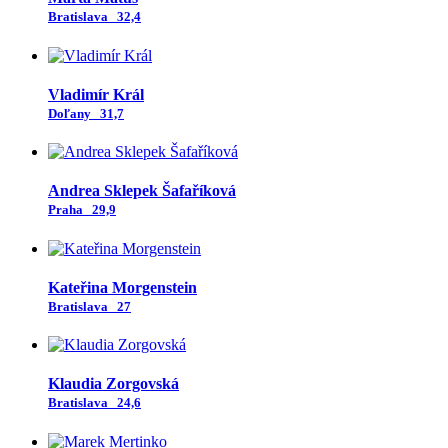
Bratislava
32,4
Vladimír Král
Doľany
31,7
Andrea Sklepek Šafaříková
Praha
29,9
Kateřina Morgenstein
Bratislava
27
Klaudia Zorgovská
Bratislava
24,6