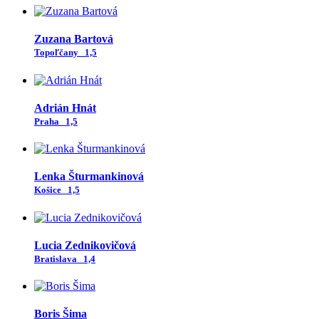
Zuzana Bartová
Topoľčany
1,5
Adrián Hnát
Praha
1,5
Lenka Šturmankinová
Košice
1,5
Lucia Zednikovičová
Bratislava
1,4
Boris Šima