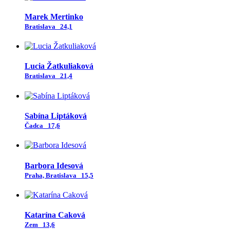
Marek Mertinko
Bratislava
24,1
Lucia Žatkuliaková
Bratislava
21,4
Sabína Liptáková
Čadca
17,6
Barbora Idesová
Praha, Bratislava
15,5
Katarína Caková
Zem
13,6