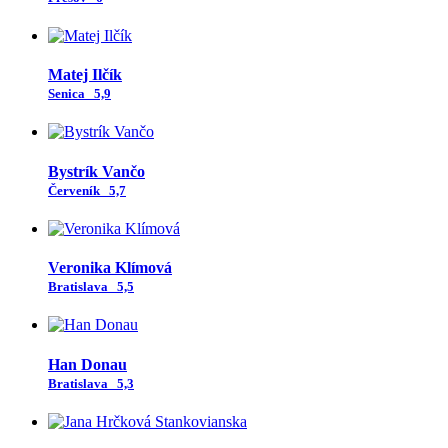
Matej Ilčík
Senica
5,9
Bystrík Vančo
Červeník
5,7
Veronika Klímová
Bratislava
5,5
Han Donau
Bratislava
5,3