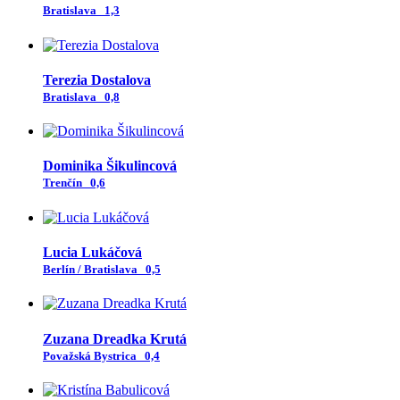
Bratislava
1,3
Terezia Dostalova
Bratislava
0,8
Dominika Šikulincová
Trenčín
0,6
Lucia Lukáčová
Berlín / Bratislava
0,5
Zuzana Dreadka Krutá
Považská Bystrica
0,4