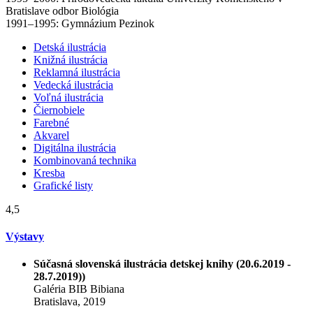
Bratislave odbor Biológia
1991–1995: Gymnázium Pezinok
Detská ilustrácia
Knižná ilustrácia
Reklamná ilustrácia
Vedecká ilustrácia
Voľná ilustrácia
Čiernobiele
Farebné
Akvarel
Digitálna ilustrácia
Kombinovaná technika
Kresba
Grafické listy
4,5
Výstavy
Súčasná slovenská ilustrácia detskej knihy (20.6.2019 -
28.7.2019))
Galéria BIB Bibiana
Bratislava, 2019