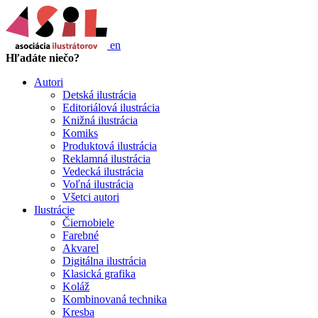
en
Hľadáte niečo?
Autori
Detská ilustrácia
Editoriálová ilustrácia
Knižná ilustrácia
Komiks
Produktová ilustrácia
Reklamná ilustrácia
Vedecká ilustrácia
Voľná ilustrácia
Všetci autori
Ilustrácie
Čiernobiele
Farebné
Akvarel
Digitálna ilustrácia
Klasická grafika
Koláž
Kombinovaná technika
Kresba