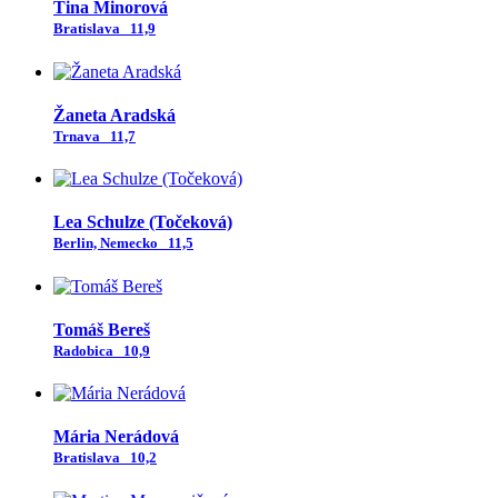
Tina Minorová
Bratislava
11,9
Žaneta Aradská
Trnava
11,7
Lea Schulze (Točeková)
Berlin, Nemecko
11,5
Tomáš Bereš
Radobica
10,9
Mária Nerádová
Bratislava
10,2