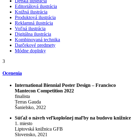
Detská ilustrácia
Editoriálová ilustrácia
Knižná ilustrácia
Produktová ilustrácia
Reklamná ilustrácia
Voľná ilustrácia
Digitálna ilustrácia
Kombinovaná technika
Darčekové predmety
Módne doplnky
3
Ocenenia
International Biennial Poster Design – Francisco
Mantecon Competition 2022
finalista
Terras Gauda
Šanielsko, 2022
Súťaž o návrh veľkoplošnej maľby na budovu knižnice
1. miesto
Liptovská knižnica GFB
Slovensko, 2021