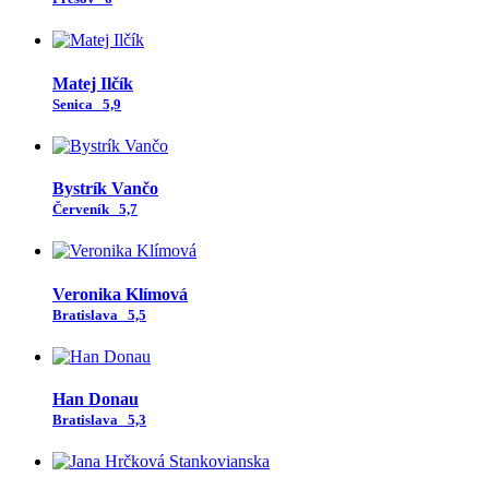
Matej Ilčík
Senica
5,9
Bystrík Vančo
Červeník
5,7
Veronika Klímová
Bratislava
5,5
Han Donau
Bratislava
5,3