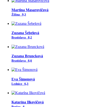
Martina Masarovičová
Žilina
9,3
Zuzana Šebelová
Bratislava
8,2
Zuzana Bruncková
Bratislava
6,6
Eva Šimonová
Lednice
6,3
Katarína Ilkovičová
Prešov
6