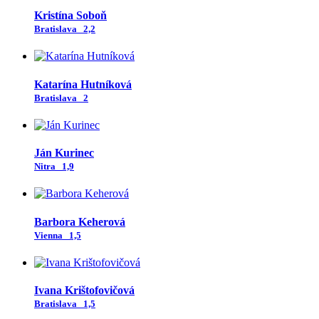
Kristína Soboň
Bratislava
2,2
Katarína Hutníková
Bratislava
2
Ján Kurinec
Nitra
1,9
Barbora Keherová
Vienna
1,5
Ivana Krištofovičová
Bratislava
1,5