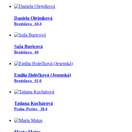
Daniela Olejníková
Bratislava
44,4
Saša Buricová
Bratislava
44
Emília Holečková (Jesenská)
Bratislava
41,6
Tatiana Kuchárová
Praha, Prešov
38,4
Marta Matus