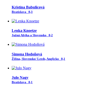
Kristína Babulicová
Bratislava
0,3
Lenka Knoetze
Južná Afrika a Slovensko
0,2
Simona Hodoňová
Žilina, Slovensko/ Leeds, Anglicko
0,1
Julo Nagy
Bratislava
0,1