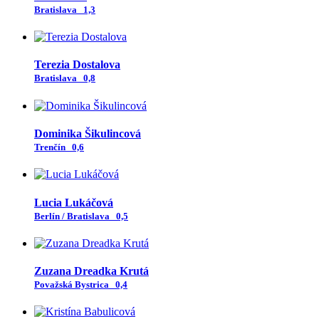
Bratislava
1,3
Terezia Dostalova
Bratislava
0,8
Dominika Šikulincová
Trenčín
0,6
Lucia Lukáčová
Berlín / Bratislava
0,5
Zuzana Dreadka Krutá
Považská Bystrica
0,4