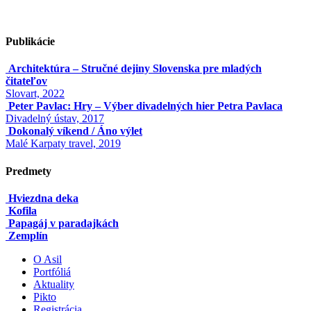
Publikácie
Architektúra – Stručné dejiny Slovenska pre mladých
čitateľov
Slovart, 2022
Peter Pavlac: Hry – Výber divadelných hier Petra Pavlaca
Divadelný ústav, 2017
Dokonalý víkend / Áno výlet
Malé Karpaty travel, 2019
Predmety
Hviezdna deka
Kofila
Papagáj v paradajkách
Zemplín
O Asil
Portfóliá
Aktuality
Pikto
Registrácia