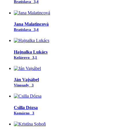
Bratislava
3,4
Jana Malatincová
Bratislava
3,4
Hajnalka Lukács
Kolárovo
3,1
Ján Vajsábel
Vinosady
3
Csilla Dózsa
Komárno
3