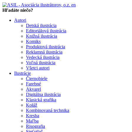
en
Hľadáte niečo?
Autori
Detská ilustrácia
Editoriálová ilustrácia
Knižná ilustrácia
Komiks
Produktová ilustrácia
Reklamná ilustrácia
Vedecká ilustrácia
Voľná ilustrácia
Všetci autori
Ilustrácie
Čiernobiele
Farebné
Akvarel
Digitálna ilustrácia
Klasická grafika
Koláž
Kombinovaná technika
Kresba
Maľba
Risografia
Sieťotlač