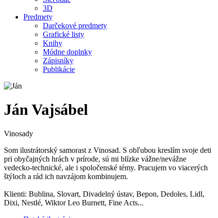
3D
Predmety
Darčekové predmety
Grafické listy
Knihy
Módne doplnky
Zápisníky
Publikácie
Ján Vajsábel
Vinosady
Som ilustrátorský samorast z Vinosad. S obľubou kreslím svoje deti
pri obyčajných hrách v prírode, sú mi blízke vážne/nevážne
vedecko-technické, ale i spoločenské témy. Pracujem vo viacerých
štýloch a rád ich navzájom kombinujem.
Klienti: Bublina, Slovart, Divadelný ústav, Bepon, Dedoles, Lidl,
Dixi, Nestlé, Wiktor Leo Burnett, Fine Acts...