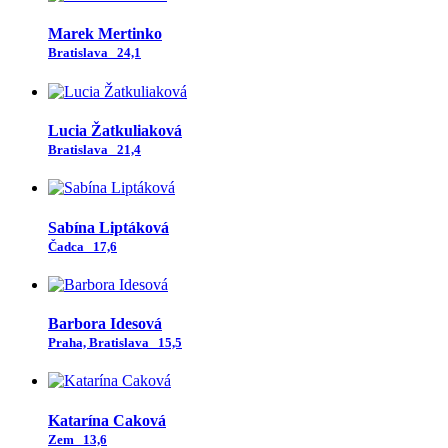
Marek Mertinko
Bratislava
24,1
Lucia Žatkuliaková
Bratislava
21,4
Sabína Liptáková
Čadca
17,6
Barbora Idesová
Praha, Bratislava
15,5
Katarína Caková
Zem
13,6