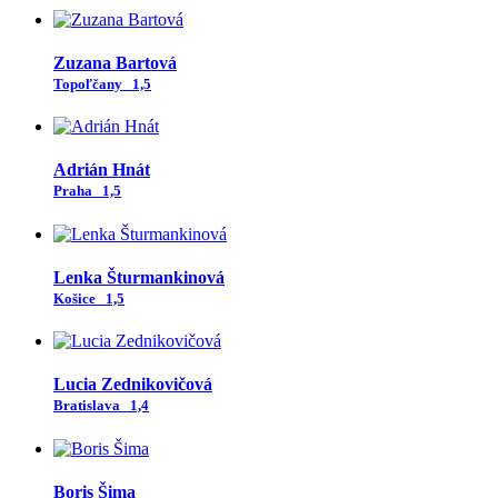
Zuzana Bartová
Topoľčany
1,5
Adrián Hnát
Praha
1,5
Lenka Šturmankinová
Košice
1,5
Lucia Zednikovičová
Bratislava
1,4
Boris Šima