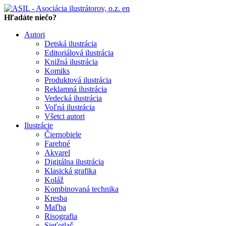
en
Hľadáte niečo?
Autori
Detská ilustrácia
Editoriálová ilustrácia
Knižná ilustrácia
Komiks
Produktová ilustrácia
Reklamná ilustrácia
Vedecká ilustrácia
Voľná ilustrácia
Všetci autori
Ilustrácie
Čiernobiele
Farebné
Akvarel
Digitálna ilustrácia
Klasická grafika
Koláž
Kombinovaná technika
Kresba
Maľba
Risografia
Sieťotlač