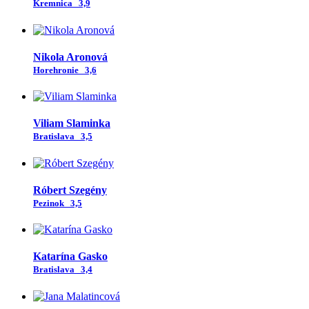
Kremnica
3,9
Nikola Aronová
Horehronie
3,6
Viliam Slaminka
Bratislava
3,5
Róbert Szegény
Pezinok
3,5
Katarína Gasko
Bratislava
3,4