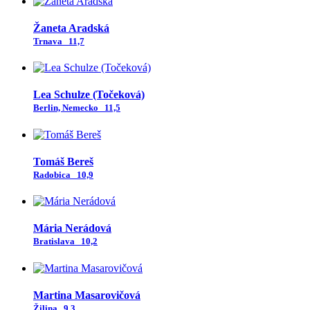
Žaneta Aradská
Trnava
11,7
Lea Schulze (Točeková)
Berlin, Nemecko
11,5
Tomáš Bereš
Radobica
10,9
Mária Nerádová
Bratislava
10,2
Martina Masarovičová
Žilina
9,3