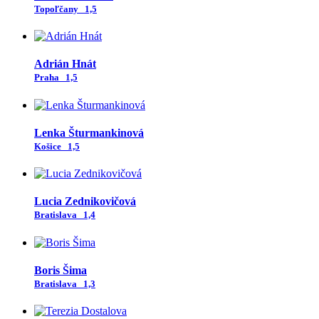
Topoľčany
1,5
Adrián Hnát
Praha
1,5
Lenka Šturmankinová
Košice
1,5
Lucia Zednikovičová
Bratislava
1,4
Boris Šima
Bratislava
1,3