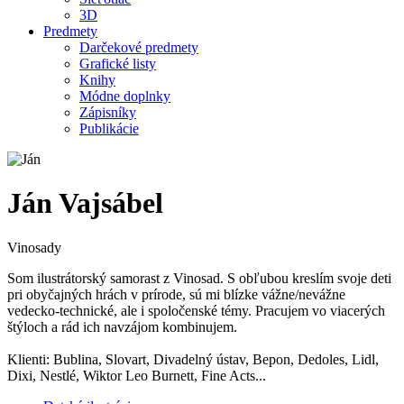
3D
Predmety
Darčekové predmety
Grafické listy
Knihy
Módne doplnky
Zápisníky
Publikácie
Ján Vajsábel
Vinosady
Som ilustrátorský samorast z Vinosad. S obľubou kreslím svoje deti
pri obyčajných hrách v prírode, sú mi blízke vážne/nevážne
vedecko-technické, ale i spoločenské témy. Pracujem vo viacerých
štýloch a rád ich navzájom kombinujem.
Klienti: Bublina, Slovart, Divadelný ústav, Bepon, Dedoles, Lidl,
Dixi, Nestlé, Wiktor Leo Burnett, Fine Acts...