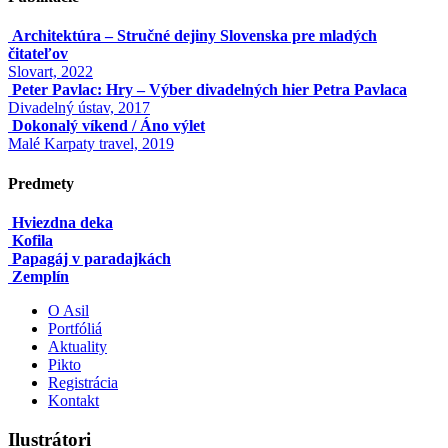
Architektúra – Stručné dejiny Slovenska pre mladých
čitateľov
Slovart, 2022
Peter Pavlac: Hry – Výber divadelných hier Petra Pavlaca
Divadelný ústav, 2017
Dokonalý víkend / Áno výlet
Malé Karpaty travel, 2019
Predmety
Hviezdna deka
Kofila
Papagáj v paradajkách
Zemplín
O Asil
Portfóliá
Aktuality
Pikto
Registrácia
Kontakt
Ilustrátori