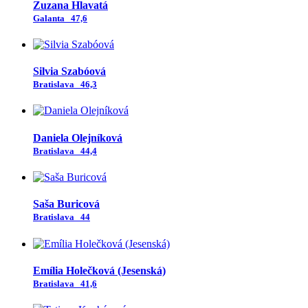
Zuzana Hlavatá
Galanta
47,6
Silvia Szabóová
Bratislava
46,3
Daniela Olejníková
Bratislava
44,4
Saša Buricová
Bratislava
44
Emília Holečková (Jesenská)
Bratislava
41,6