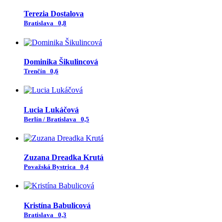
Terezia Dostalova
Bratislava
0,8
Dominika Šikulincová
Trenčín
0,6
Lucia Lukáčová
Berlín / Bratislava
0,5
Zuzana Dreadka Krutá
Považská Bystrica
0,4
Kristína Babulicová
Bratislava
0,3