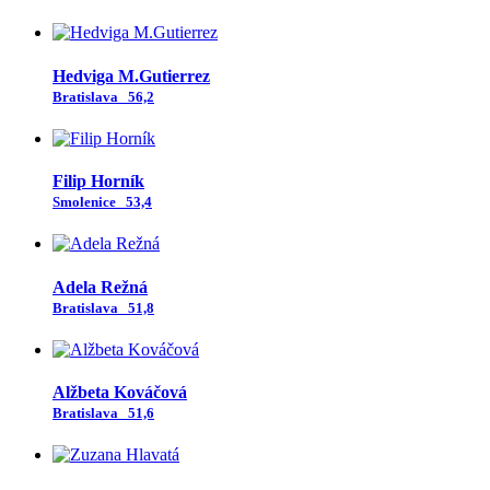
Hedviga M.Gutierrez
Bratislava
56,2
Filip Horník
Smolenice
53,4
Adela Režná
Bratislava
51,8
Alžbeta Kováčová
Bratislava
51,6