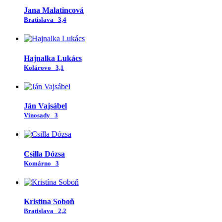
Jana Malatincová
Bratislava
3,4
Hajnalka Lukács
Kolárovo
3,1
Ján Vajsábel
Vinosady
3
Csilla Dózsa
Komárno
3
Kristína Soboň
Bratislava
2,2