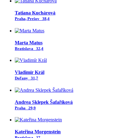
Tatiana Kuchárová
Praha, Prešov
38,4
Marta Matus
Bratislava
32,4
Vladimír Král
Doľany
31,7
Andrea Sklepek Šafaříková
Praha
29,9
Kateřina Morgenstein
Bratislava
27