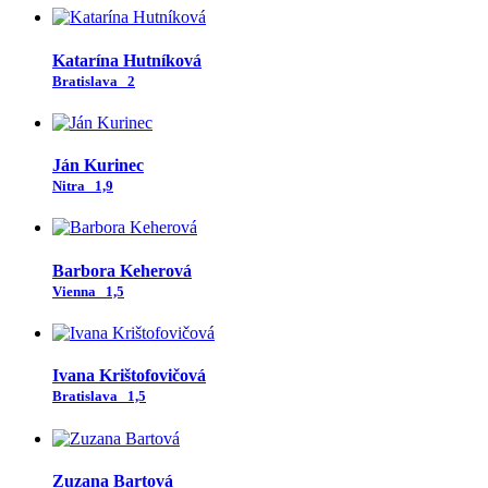
Katarína Hutníková
Bratislava
2
Ján Kurinec
Nitra
1,9
Barbora Keherová
Vienna
1,5
Ivana Krištofovičová
Bratislava
1,5
Zuzana Bartová