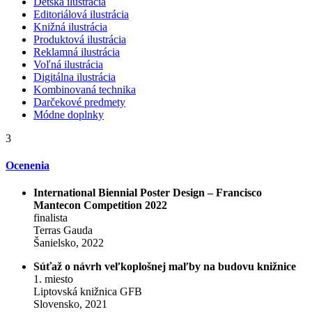
Detská ilustrácia
Editoriálová ilustrácia
Knižná ilustrácia
Produktová ilustrácia
Reklamná ilustrácia
Voľná ilustrácia
Digitálna ilustrácia
Kombinovaná technika
Darčekové predmety
Módne doplnky
3
Ocenenia
International Biennial Poster Design – Francisco
Mantecon Competition 2022
finalista
Terras Gauda
Šanielsko, 2022
Súťaž o návrh veľkoplošnej maľby na budovu knižnice
1. miesto
Liptovská knižnica GFB
Slovensko, 2021