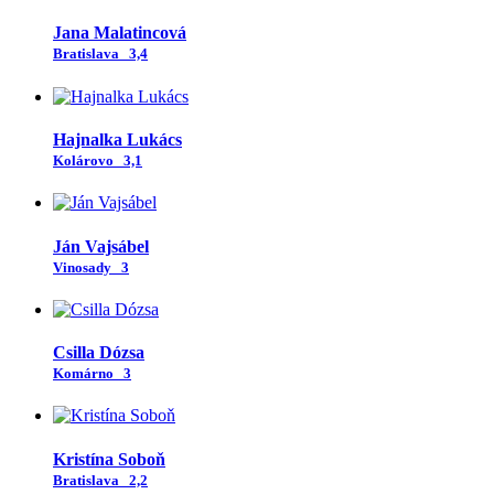
Jana Malatincová
Bratislava
3,4
Hajnalka Lukács
Kolárovo
3,1
Ján Vajsábel
Vinosady
3
Csilla Dózsa
Komárno
3
Kristína Soboň
Bratislava
2,2