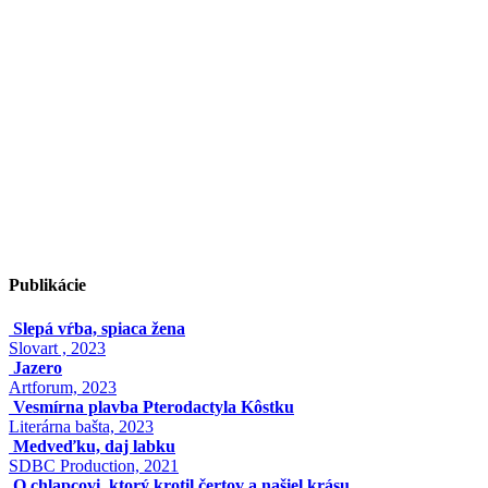
Publikácie
Slepá vŕba, spiaca žena
Slovart , 2023
Jazero
Artforum, 2023
Vesmírna plavba Pterodactyla Kôstku
Literárna bašta, 2023
Medveďku, daj labku
SDBC Production, 2021
O chlapcovi, ktorý krotil čertov a našiel krásu