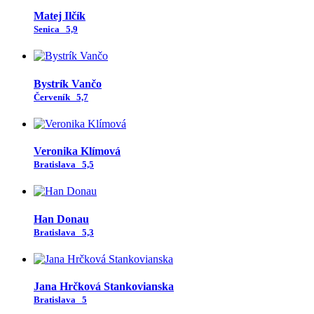
Matej Ilčík
Senica
5,9
Bystrík Vančo
Červeník
5,7
Veronika Klímová
Bratislava
5,5
Han Donau
Bratislava
5,3
Jana Hrčková Stankovianska
Bratislava
5