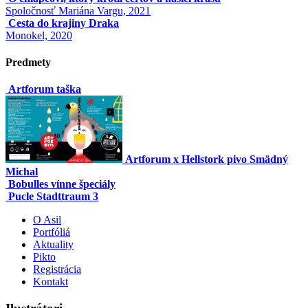
Spoločnosť Mariána Vargu, 2021
Cesta do krajiny Draka
Monokel, 2020
Predmety
Artforum taška
Artforum x Hellstork pivo Smädný
Michal
Bobulles vínne špeciály
Pucle Stadttraum 3
O Asil
Portfóliá
Aktuality
Pikto
Registrácia
Kontakt