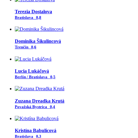
Terezia Dostalova
Bratislava
0,8
Dominika Šikulincová
Trenčín
0,6
Lucia Lukáčová
Berlín / Bratislava
0,5
Zuzana Dreadka Krutá
Považská Bystrica
0,4
Kristína Babulicová
Bratislava
0,3