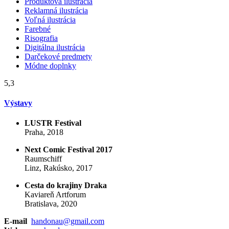
Produktová ilustrácia
Reklamná ilustrácia
Voľná ilustrácia
Farebné
Risografia
Digitálna ilustrácia
Darčekové predmety
Módne doplnky
5,3
Výstavy
LUSTR Festival
Praha, 2018
Next Comic Festival 2017
Raumschiff
Linz, Rakúsko, 2017
Cesta do krajiny Draka
Kaviareň Artforum
Bratislava, 2020
E-mail
handonau@gmail.com