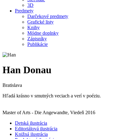
3D
Predmety
Darčekové predmety
Grafické listy
Knihy
Módne doplnky
Zápisníky
Publikácie
Han Donau
Bratislava
Hľadá krásno v smutných veciach a verí v poéziu.
Master of Arts - Die Angewandte, Viedeň 2016
Detská ilustrácia
Editoriálová ilustrácia
Knižná ilustrácia