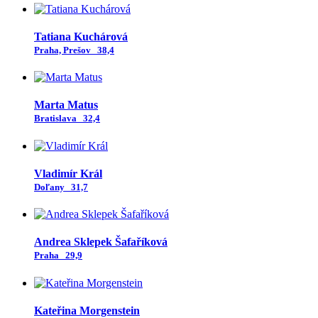
Tatiana Kuchárová
Praha, Prešov
38,4
Marta Matus
Bratislava
32,4
Vladimír Král
Doľany
31,7
Andrea Sklepek Šafaříková
Praha
29,9
Kateřina Morgenstein