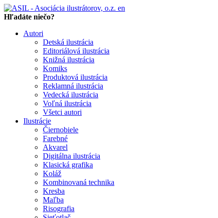
en
Hľadáte niečo?
Autori
Detská ilustrácia
Editoriálová ilustrácia
Knižná ilustrácia
Komiks
Produktová ilustrácia
Reklamná ilustrácia
Vedecká ilustrácia
Voľná ilustrácia
Všetci autori
Ilustrácie
Čiernobiele
Farebné
Akvarel
Digitálna ilustrácia
Klasická grafika
Koláž
Kombinovaná technika
Kresba
Maľba
Risografia
Sieťotlač