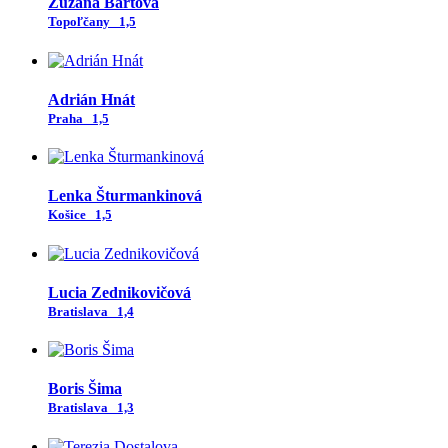
Zuzana Bartová
Topoľčany
1,5
Adrián Hnát
Praha
1,5
Lenka Šturmankinová
Košice
1,5
Lucia Zednikovičová
Bratislava
1,4
Boris Šima
Bratislava
1,3