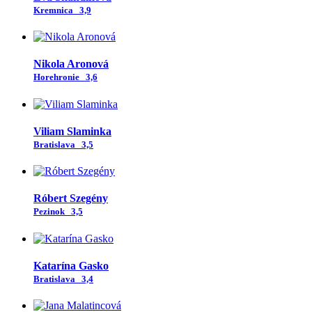
Kremnica
3,9
Nikola Aronová
Horehronie
3,6
Viliam Slaminka
Bratislava
3,5
Róbert Szegény
Pezinok
3,5
Katarína Gasko
Bratislava
3,4