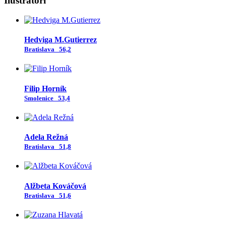
Ilustrátori
Hedviga M.Gutierrez
Bratislava
56,2
Filip Horník
Smolenice
53,4
Adela Režná
Bratislava
51,8
Alžbeta Kováčová
Bratislava
51,6