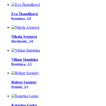
Eva Škandíková
Kremnica
3,9
Nikola Aronová
Horehronie
3,6
Viliam Slaminka
Bratislava
3,5
Róbert Szegény
Pezinok
3,5
Katarína Gasko