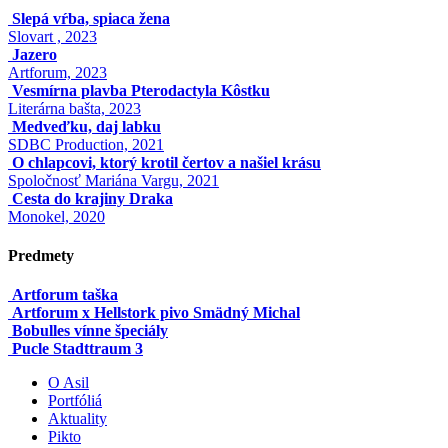
Slepá vŕba, spiaca žena
Slovart , 2023
Jazero
Artforum, 2023
Vesmírna plavba Pterodactyla Kôstku
Literárna bašta, 2023
Medveďku, daj labku
SDBC Production, 2021
O chlapcovi, ktorý krotil čertov a našiel krásu
Spoločnosť Mariána Vargu, 2021
Cesta do krajiny Draka
Monokel, 2020
Predmety
Artforum taška
Artforum x Hellstork pivo Smädný Michal
Bobulles vínne špeciály
Pucle Stadttraum 3
O Asil
Portfóliá
Aktuality
Pikto