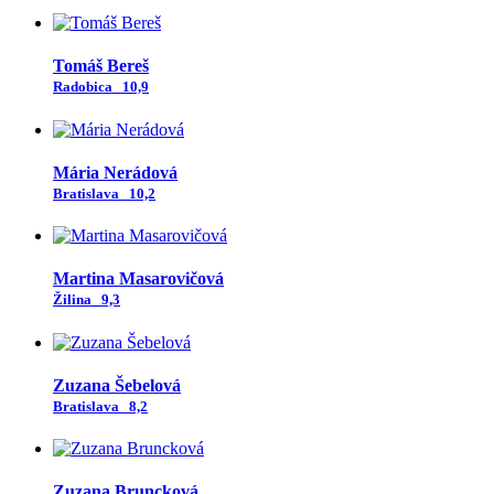
Tomáš Bereš
Radobica
10,9
Mária Nerádová
Bratislava
10,2
Martina Masarovičová
Žilina
9,3
Zuzana Šebelová
Bratislava
8,2
Zuzana Bruncková