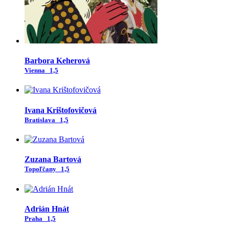
Barbora Keherová
Vienna
1,5
Ivana Krištofovičová
Bratislava
1,5
Zuzana Bartová
Topoľčany
1,5
Adrián Hnát
Praha
1,5