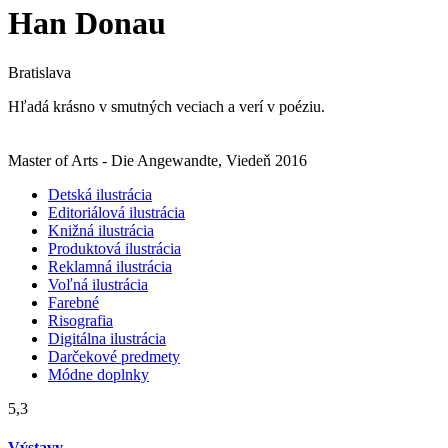
Han Donau
Bratislava
Hľadá krásno v smutných veciach a verí v poéziu.
Master of Arts - Die Angewandte, Viedeň 2016
Detská ilustrácia
Editoriálová ilustrácia
Knižná ilustrácia
Produktová ilustrácia
Reklamná ilustrácia
Voľná ilustrácia
Farebné
Risografia
Digitálna ilustrácia
Darčekové predmety
Módne doplnky
5,3
Výstavy