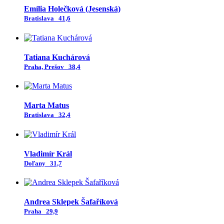
Emília Holečková (Jesenská)
Bratislava
41,6
Tatiana Kuchárová
Praha, Prešov
38,4
Marta Matus
Bratislava
32,4
Vladimír Král
Doľany
31,7
Andrea Sklepek Šafaříková
Praha
29,9