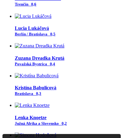
Trenčín
0,6
Lucia Lukáčová
Berlín / Bratislava
0,5
Zuzana Dreadka Krutá
Považská Bystrica
0,4
Kristína Babulicová
Bratislava
0,3
Lenka Knoetze
Južná Afrika a Slovensko
0,2