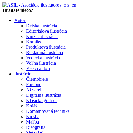
en
Hľadáte niečo?
Autori
Detská ilustrácia
Editoriálová ilustrácia
Knižná ilustrácia
Komiks
Produktová ilustrácia
Reklamná ilustrácia
Vedecká ilustrácia
Voľná ilustrácia
Všetci autori
Ilustrácie
Čiernobiele
Farebné
Akvarel
Digitálna ilustrácia
Klasická grafika
Koláž
Kombinovaná technika
Kresba
Maľba
Risografia
Sieťotlač