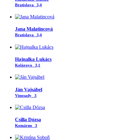
Bratislava
3,4
Jana Malatincová
Bratislava
3,4
Hajnalka Lukács
Kolárovo
3,1
Ján Vajsábel
Vinosady
3
Csilla Dózsa
Komárno
3