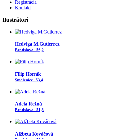
Registrácia
Kontakt
Ilustrátori
Hedviga M.Gutierrez
Bratislava
56,2
Filip Horník
Smolenice
53,4
Adela Režná
Bratislava
51,8
Alžbeta Kováčová