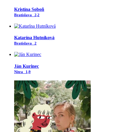
Kristína Soboň
Bratislava
2,2
Katarína Hutníková
Bratislava
2
Ján Kurinec
Nitra
1,9