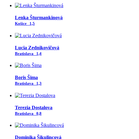
Lenka Šturmankinová
Košice
1,5
Lucia Zednikovičová
Bratislava
1,4
Boris Šima
Bratislava
1,3
Terezia Dostalova
Bratislava
0,8
Dominika Šikulincová