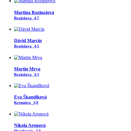
Martina Rozinajová
Bratislava
4,7
Dávid Marcin
Bratislava
4,5
Martin Mrva
Bratislava
4,5
Eva Škandíková
Kremnica
3,9
Nikola Aronová
Horehronie
3,6