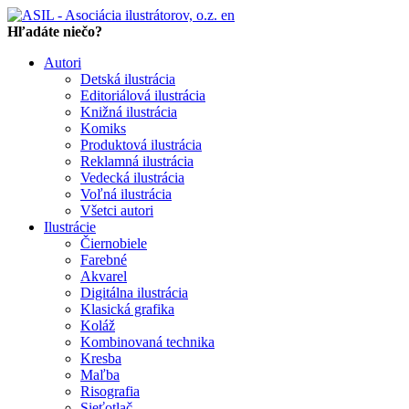
en
Hľadáte niečo?
Autori
Detská ilustrácia
Editoriálová ilustrácia
Knižná ilustrácia
Komiks
Produktová ilustrácia
Reklamná ilustrácia
Vedecká ilustrácia
Voľná ilustrácia
Všetci autori
Ilustrácie
Čiernobiele
Farebné
Akvarel
Digitálna ilustrácia
Klasická grafika
Koláž
Kombinovaná technika
Kresba
Maľba
Risografia
Sieťotlač