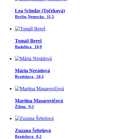
Lea Schulze (Točeková)
Berlin, Nemecko
11,5
Tomáš Bereš
Radobica
10,9
Mária Nerádová
Bratislava
10,2
Martina Masarovičová
Žilina
9,3
Zuzana Šebelová
Bratislava
8,2