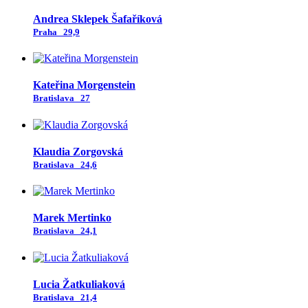
Andrea Sklepek Šafaříková
Praha
29,9
Kateřina Morgenstein
Bratislava
27
Klaudia Zorgovská
Bratislava
24,6
Marek Mertinko
Bratislava
24,1
Lucia Žatkuliaková
Bratislava
21,4