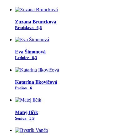
Zuzana Bruncková
Bratislava
6,6
Eva Šimonová
Lednice
6,3
Katarína Ilkovičová
Prešov
6
Matej Ilčík
Senica
5,9