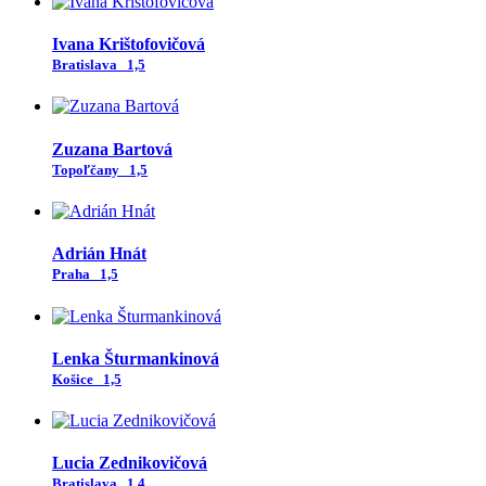
Ivana Krištofovičová
Bratislava
1,5
Zuzana Bartová
Topoľčany
1,5
Adrián Hnát
Praha
1,5
Lenka Šturmankinová
Košice
1,5
Lucia Zednikovičová
Bratislava
1,4