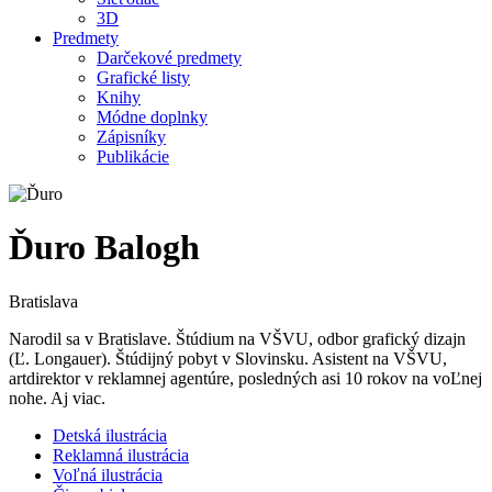
3D
Predmety
Darčekové predmety
Grafické listy
Knihy
Módne doplnky
Zápisníky
Publikácie
Ďuro Balogh
Bratislava
Narodil sa v Bratislave. Štúdium na VŠVU, odbor grafický dizajn
(Ľ. Longauer). Štúdijný pobyt v Slovinsku. Asistent na VŠVU,
artdirektor v reklamnej agentúre, posledných asi 10 rokov na voĽnej
nohe. Aj viac.
Detská ilustrácia
Reklamná ilustrácia
Voľná ilustrácia