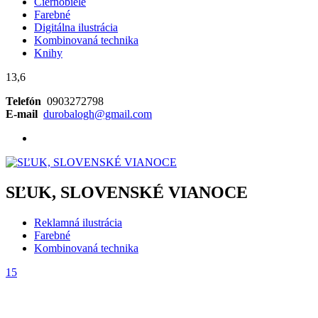
Čiernobiele
Farebné
Digitálna ilustrácia
Kombinovaná technika
Knihy
13,6
Telefón
0903272798
E-mail
durobalogh@gmail.com
SĽUK, SLOVENSKÉ VIANOCE
Reklamná ilustrácia
Farebné
Kombinovaná technika
15