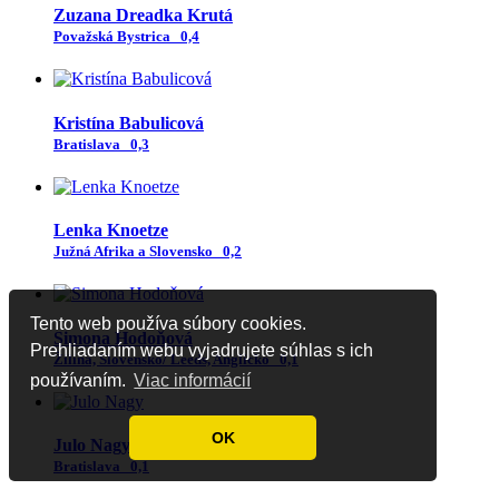
Zuzana Dreadka Krutá
Považská Bystrica
0,4
Kristína Babulicová
Bratislava
0,3
Lenka Knoetze
Južná Afrika a Slovensko
0,2
Tento web používa súbory cookies.
Simona Hodoňová
Prehliadaním webu vyjadrujete súhlas s ich
Žilina, Slovensko/ Leeds, Anglicko
0,1
používaním.
Viac informácií
OK
Julo Nagy
Bratislava
0,1