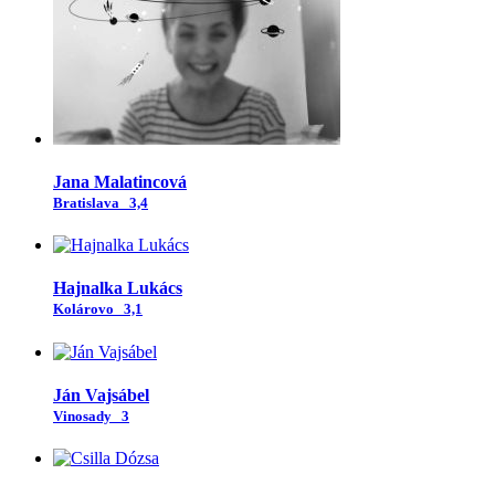
Jana Malatincová
Bratislava
3,4
Hajnalka Lukács
Kolárovo
3,1
Ján Vajsábel
Vinosady
3