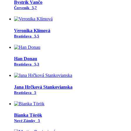
Bystrík Vančo
Červeník
5,7
Veronika Klímová
Bratislava
5,5
Han Donau
Bratislava
5,3
Jana Hrčková Stankovianska
Bratislava
5
Bianka Török
Nové Zámky
5