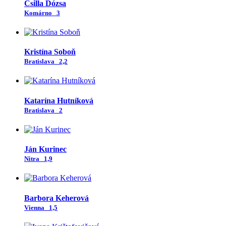
Csilla Dózsa
Komárno
3
Kristína Soboň
Bratislava
2,2
Katarína Hutníková
Bratislava
2
Ján Kurinec
Nitra
1,9
Barbora Keherová
Vienna
1,5