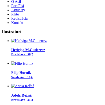
O Asil
Portfóliá
Aktuality
Pikto
Registrácia
Kontakt
Ilustrátori
Hedviga M.Gutierrez
Bratislava
56,2
Filip Horník
Smolenice
53,4
Adela Režná
Bratislava
51,8