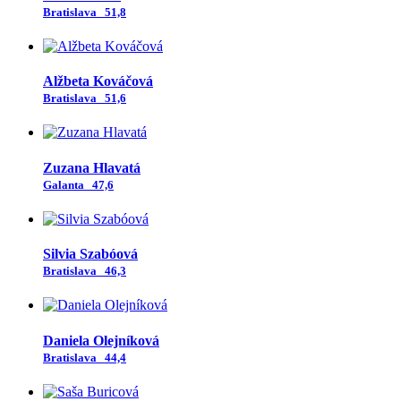
Bratislava
51,8
Alžbeta Kováčová
Bratislava
51,6
Zuzana Hlavatá
Galanta
47,6
Silvia Szabóová
Bratislava
46,3
Daniela Olejníková
Bratislava
44,4