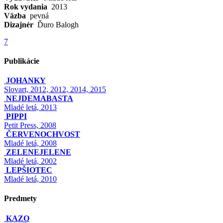
Rok vydania
2013
Väzba
pevná
Dizajnér
Ďuro Balogh
7
Publikácie
JOHANKY
Slovart, 2012, 2012, 2014, 2015
NEJDEMABASTA
Mladé letá, 2013
PIPPI
Petit Press, 2008
ČERVENOCHVOST
Mladé letá, 2008
ZELENEJELENE
Mladé letá, 2002
LEPŠIOTEC
Mladé letá, 2010
Predmety
KAZO