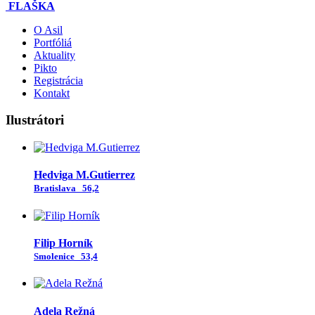
FLAŠKA
O Asil
Portfóliá
Aktuality
Pikto
Registrácia
Kontakt
Ilustrátori
Hedviga M.Gutierrez
Bratislava
56,2
Filip Horník
Smolenice
53,4
Adela Režná