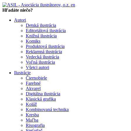
en
Hľadáte niečo?
Autori
Detská ilustrácia
Editoriálová ilustrácia
Knižná ilustrácia
Komiks
Produktová ilustrácia
Reklamná ilustrácia
Vedecká ilustrácia
Voľná ilustrácia
Všetci autori
Ilustrácie
Čiernobiele
Farebné
Akvarel
Digitálna ilustrácia
Klasická grafika
Koláž
Kombinovaná technika
Kresba
Maľba
Risografia
Sieťotlač