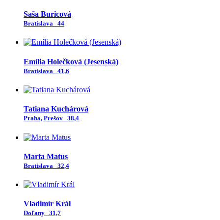
Saša Buricová
Bratislava
44
Emília Holečková (Jesenská)
Bratislava
41,6
Tatiana Kuchárová
Praha, Prešov
38,4
Marta Matus
Bratislava
32,4
Vladimír Král
Doľany
31,7