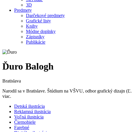
3D
Predmety
Darčekové predmety
Grafické listy
Knihy
Módne doplnky
Zápisníky
Publikácie
Ďuro Balogh
Bratislava
Narodil sa v Bratislave. Štúdium na VŠVU, odbor grafický dizajn (Ľ.
viac.
Detská ilustrácia
Reklamná ilustrácia
Voľná ilustrácia
Čiernobiele
Farebné