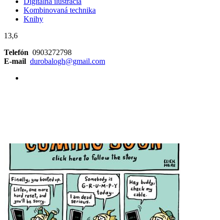
Digitálna ilustrácia
Kombinovaná technika
Knihy
13,6
Telefón
0903272798
E-mail
durobalogh@gmail.com