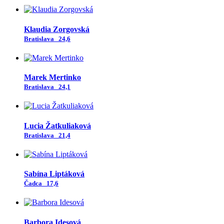
Klaudia Zorgovská
Bratislava
24,6
Marek Mertinko
Bratislava
24,1
Lucia Žatkuliaková
Bratislava
21,4
Sabína Liptáková
Čadca
17,6
Barbora Idesová