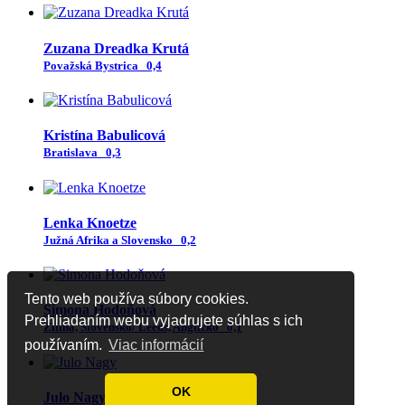
Zuzana Dreadka Krutá
Považská Bystrica
0,4
Kristína Babulicová
Bratislava
0,3
Lenka Knoetze
Južná Afrika a Slovensko
0,2
Tento web používa súbory cookies.
Simona Hodoňová
Prehliadaním webu vyjadrujete súhlas s ich
Žilina, Slovensko/ Leeds, Anglicko
0,1
používaním.
Viac informácií
OK
Julo Nagy