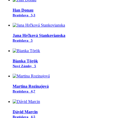
Han Donau
Bratislava
5,3
Jana Hrčková Stankovianska
Bratislava
5
Bianka Török
Nové Zámky
5
Martina Rozinajová
Bratislava
4,7
Dávid Marcin
Bratislava
4,5