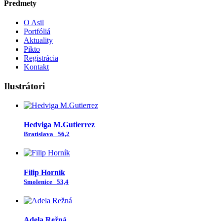
Predmety
O Asil
Portfóliá
Aktuality
Pikto
Registrácia
Kontakt
Ilustrátori
Hedviga M.Gutierrez
Bratislava
56,2
Filip Horník
Smolenice
53,4
Adela Režná