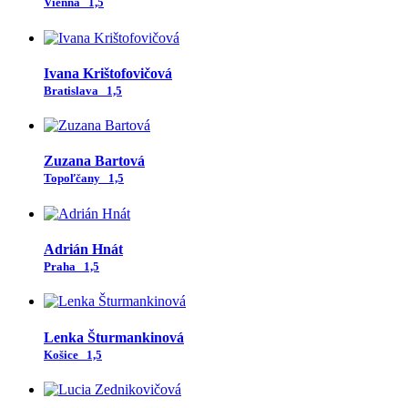
Vienna
1,5
Ivana Krištofovičová
Bratislava
1,5
Zuzana Bartová
Topoľčany
1,5
Adrián Hnát
Praha
1,5
Lenka Šturmankinová
Košice
1,5