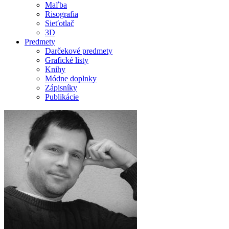
Maľba
Risografia
Sieťotlač
3D
Predmety
Darčekové predmety
Grafické listy
Knihy
Módne doplnky
Zápisníky
Publikácie