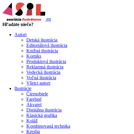
en
Hľadáte niečo?
Autori
Detská ilustrácia
Editoriálová ilustrácia
Knižná ilustrácia
Komiks
Produktová ilustrácia
Reklamná ilustrácia
Vedecká ilustrácia
Voľná ilustrácia
Všetci autori
Ilustrácie
Čiernobiele
Farebné
Akvarel
Digitálna ilustrácia
Klasická grafika
Koláž
Kombinovaná technika
Kresba