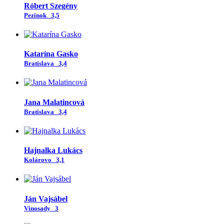
Róbert Szegény
Pezinok
3,5
Katarína Gasko
Bratislava
3,4
Jana Malatincová
Bratislava
3,4
Hajnalka Lukács
Kolárovo
3,1
Ján Vajsábel
Vinosady
3