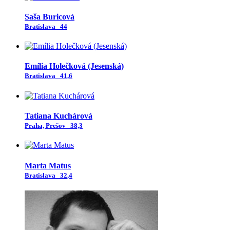
Saša Buricová
Bratislava
44
Emília Holečková (Jesenská)
Bratislava
41,6
Tatiana Kuchárová
Praha, Prešov
38,3
Marta Matus
Bratislava
32,4