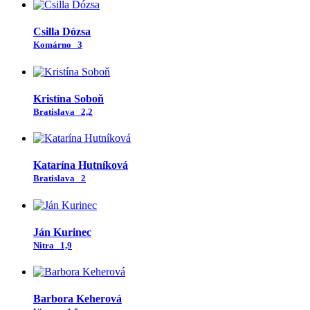
Csilla Dózsa
Komárno
3
Kristína Soboň
Bratislava
2,2
Katarína Hutníková
Bratislava
2
Ján Kurinec
Nitra
1,9
Barbora Keherová