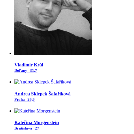
Vladimír Král
Doľany
31,7
Andrea Sklepek Šafaříková
Praha
29,9
Kateřina Morgenstein
Bratislava
27