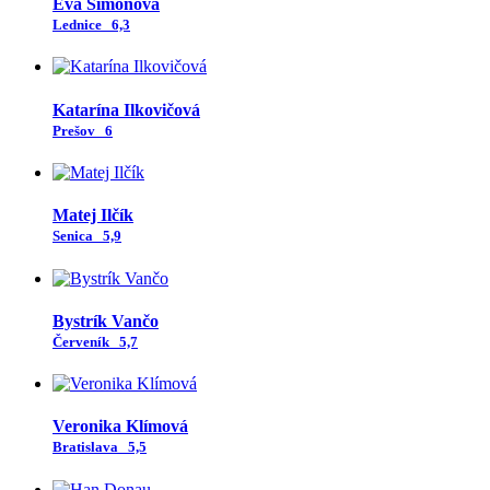
Eva Šimonová
Lednice
6,3
Katarína Ilkovičová
Prešov
6
Matej Ilčík
Senica
5,9
Bystrík Vančo
Červeník
5,7
Veronika Klímová
Bratislava
5,5