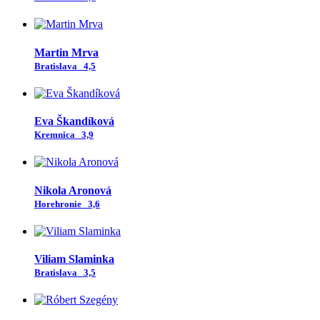
Martin Mrva
Bratislava
4,5
Eva Škandíková
Kremnica
3,9
Nikola Aronová
Horehronie
3,6
Viliam Slaminka
Bratislava
3,5