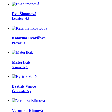
Eva Šimonová
Lednice
6,3
Katarína Ilkovičová
Prešov
6
Matej Ilčík
Senica
5,9
Bystrík Vančo
Červeník
5,7
Veronika Klímová