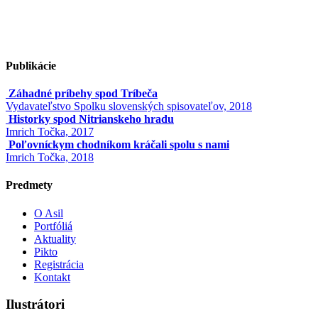
Publikácie
Záhadné príbehy spod Tríbeča
Vydavateľstvo Spolku slovenských spisovateľov, 2018
Historky spod Nitrianskeho hradu
Imrich Točka, 2017
Poľovníckym chodníkom kráčali spolu s nami
Imrich Točka, 2018
Predmety
O Asil
Portfóliá
Aktuality
Pikto
Registrácia
Kontakt
Ilustrátori