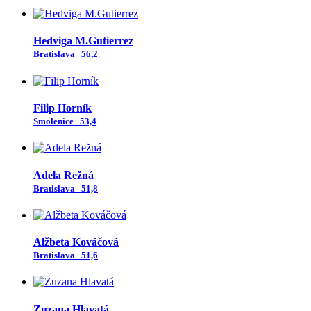
Hedviga M.Gutierrez
Bratislava
56,2
Filip Horník
Smolenice
53,4
Adela Režná
Bratislava
51,8
Alžbeta Kováčová
Bratislava
51,6
Zuzana Hlavatá