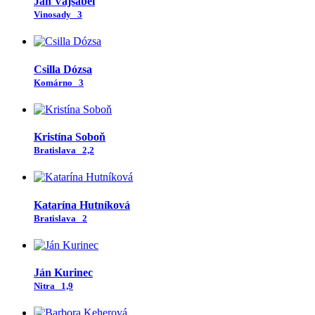
Ján Vajsábel
Vinosady
3
Csilla Dózsa
Komárno
3
Kristína Soboň
Bratislava
2,2
Katarína Hutníková
Bratislava
2
Ján Kurinec
Nitra
1,9