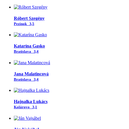
Róbert Szegény
Pezinok
3,5
Katarína Gasko
Bratislava
3,4
Jana Malatincová
Bratislava
3,4
Hajnalka Lukács
Kolárovo
3,1