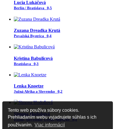
Lucia Lukáčová
Berlín / Bratislava
0,5
Zuzana Dreadka Krutá
Považská Bystrica
0,4
Kristína Babulicová
Bratislava
0,3
Lenka Knoetze
Južná Afrika a Slovensko
0,2
Tento web používa súbory cookies.
Simona Hodoňová
Prehliadaním webu vyjadrujete súhlas s ich
Žilina, Slovensko/ Leeds, Anglicko
0,1
používaním.
Viac informácií