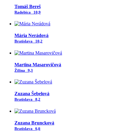
Tomáš Bereš
Radobica
10,9
Mária Nerádová
Bratislava
10,2
Martina Masarovičová
Žilina
9,3
Zuzana Šebelová
Bratislava
8,2
Zuzana Bruncková
Bratislava
6,6