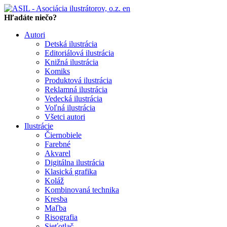
en
Hľadáte niečo?
Autori
Detská ilustrácia
Editoriálová ilustrácia
Knižná ilustrácia
Komiks
Produktová ilustrácia
Reklamná ilustrácia
Vedecká ilustrácia
Voľná ilustrácia
Všetci autori
Ilustrácie
Čiernobiele
Farebné
Akvarel
Digitálna ilustrácia
Klasická grafika
Koláž
Kombinovaná technika
Kresba
Maľba
Risografia
Sieťotlač