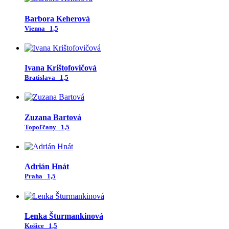
Barbora Keherová
Vienna
1,5
Ivana Krištofovičová
Bratislava
1,5
Zuzana Bartová
Topoľčany
1,5
Adrián Hnát
Praha
1,5
Lenka Šturmankinová
Košice
1,5