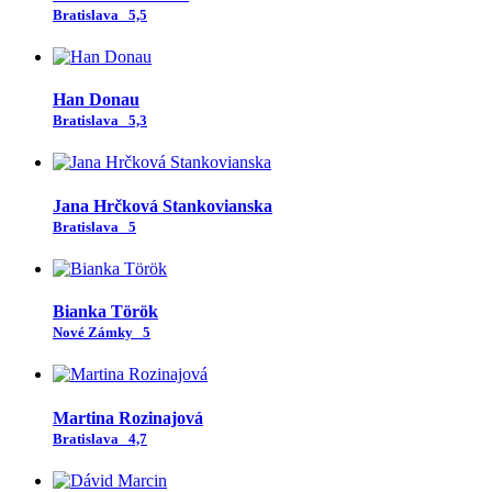
Bratislava
5,5
Han Donau
Bratislava
5,3
Jana Hrčková Stankovianska
Bratislava
5
Bianka Török
Nové Zámky
5
Martina Rozinajová
Bratislava
4,7