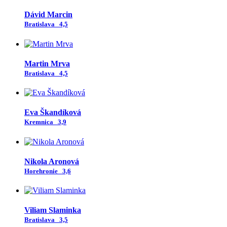
Dávid Marcin
Bratislava
4,5
Martin Mrva
Bratislava
4,5
Eva Škandíková
Kremnica
3,9
Nikola Aronová
Horehronie
3,6
Viliam Slaminka
Bratislava
3,5