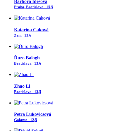
Barbora Idesová
Praha, Bratislava
15,5
Katarína Caková
Zem
13,6
Ďuro Balogh
Bratislava
13,6
Zhao Li
Bratislava
13,5
Petra Lukovicsová
Galanta
12,5