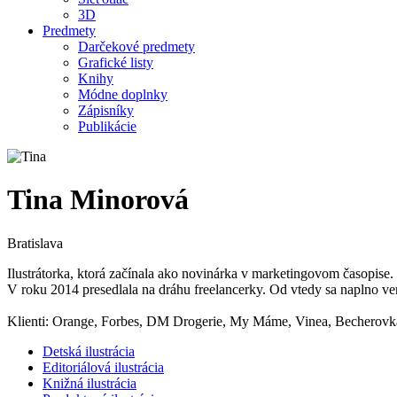
3D
Predmety
Darčekové predmety
Grafické listy
Knihy
Módne doplnky
Zápisníky
Publikácie
Tina Minorová
Bratislava
Ilustrátorka, ktorá začínala ako novinárka v marketingovom časopise
V roku 2014 presedlala na dráhu freelancerky. Od vtedy sa naplno ven
Klienti: Orange, Forbes, DM Drogerie, My Máme, Vinea, Becherovk
Detská ilustrácia
Editoriálová ilustrácia
Knižná ilustrácia