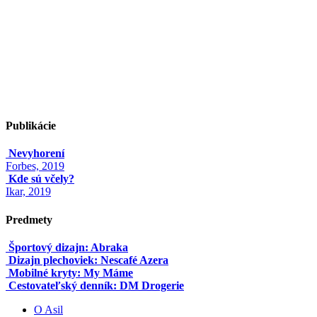
Publikácie
Nevyhorení
Forbes, 2019
Kde sú včely?
Ikar, 2019
Predmety
Športový dizajn: Abraka
Dizajn plechoviek: Nescafé Azera
Mobilné kryty: My Máme
Cestovateľský denník: DM Drogerie
O Asil