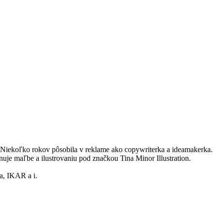
. Niekoľko rokov pôsobila v reklame ako copywriterka a ideamakerka.
uje maľbe a ilustrovaniu pod značkou Tina Minor Illustration.
a, IKAR a i.