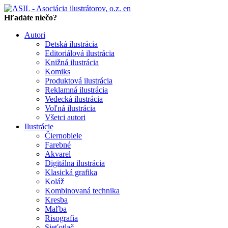
en
Hľadáte niečo?
Autori
Detská ilustrácia
Editoriálová ilustrácia
Knižná ilustrácia
Komiks
Produktová ilustrácia
Reklamná ilustrácia
Vedecká ilustrácia
Voľná ilustrácia
Všetci autori
Ilustrácie
Čiernobiele
Farebné
Akvarel
Digitálna ilustrácia
Klasická grafika
Koláž
Kombinovaná technika
Kresba
Maľba
Risografia
Sieťotlač