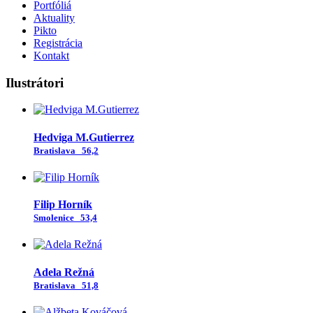
Portfóliá
Aktuality
Pikto
Registrácia
Kontakt
Ilustrátori
Hedviga M.Gutierrez
Bratislava
56,2
Filip Horník
Smolenice
53,4
Adela Režná
Bratislava
51,8