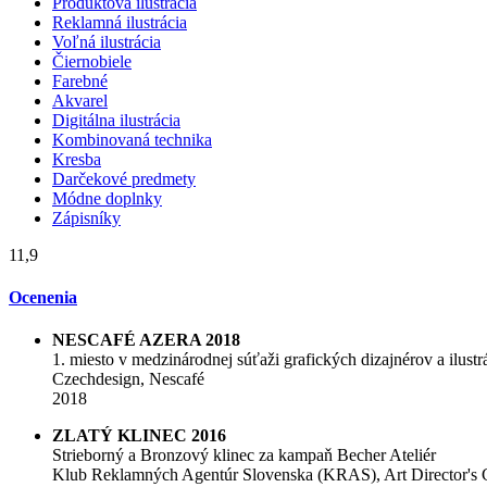
Produktová ilustrácia
Reklamná ilustrácia
Voľná ilustrácia
Čiernobiele
Farebné
Akvarel
Digitálna ilustrácia
Kombinovaná technika
Kresba
Darčekové predmety
Módne doplnky
Zápisníky
11,9
Ocenenia
NESCAFÉ AZERA 2018
1. miesto v medzinárodnej súťaži grafických dizajnérov a ilustr
Czechdesign, Nescafé
2018
ZLATÝ KLINEC 2016
Strieborný a Bronzový klinec za kampaň Becher Ateliér
Klub Reklamných Agentúr Slovenska (KRAS), Art Director's 