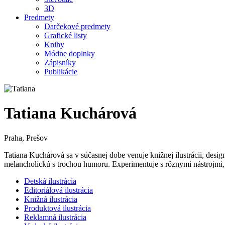
3D
Predmety
Darčekové predmety
Grafické listy
Knihy
Módne doplnky
Zápisníky
Publikácie
Tatiana Kuchárová
Praha, Prešov
Tatiana Kuchárová sa v súčasnej dobe venuje knižnej ilustrácii, desig
melancholickú s trochou humoru. Experimentuje s rôznymi nástrojmi, n
Detská ilustrácia
Editoriálová ilustrácia
Knižná ilustrácia
Produktová ilustrácia
Reklamná ilustrácia