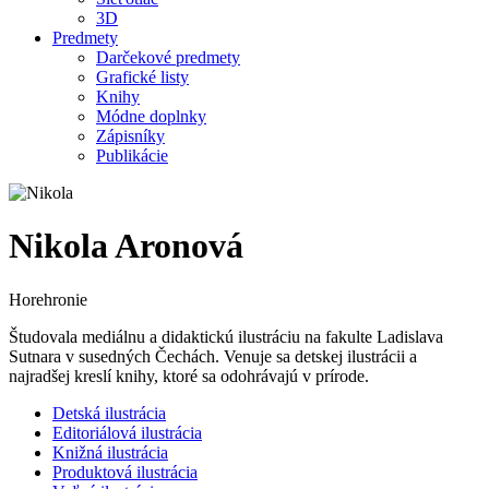
3D
Predmety
Darčekové predmety
Grafické listy
Knihy
Módne doplnky
Zápisníky
Publikácie
Nikola Aronová
Horehronie
Študovala mediálnu a didaktickú ilustráciu na fakulte Ladislava
Sutnara v susedných Čechách. Venuje sa detskej ilustrácii a
najradšej kreslí knihy, ktoré sa odohrávajú v prírode.
Detská ilustrácia
Editoriálová ilustrácia
Knižná ilustrácia
Produktová ilustrácia