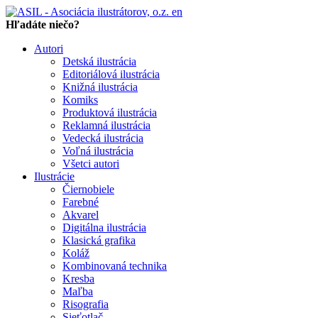
en
Hľadáte niečo?
Autori
Detská ilustrácia
Editoriálová ilustrácia
Knižná ilustrácia
Komiks
Produktová ilustrácia
Reklamná ilustrácia
Vedecká ilustrácia
Voľná ilustrácia
Všetci autori
Ilustrácie
Čiernobiele
Farebné
Akvarel
Digitálna ilustrácia
Klasická grafika
Koláž
Kombinovaná technika
Kresba
Maľba
Risografia
Sieťotlač