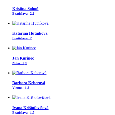
Kristína Soboň
Bratislava
2,2
Katarína Hutníková
Bratislava
2
Ján Kurinec
Nitra
1,9
Barbora Keherová
Vienna
1,5
Ivana Krištofovičová
Bratislava
1,5