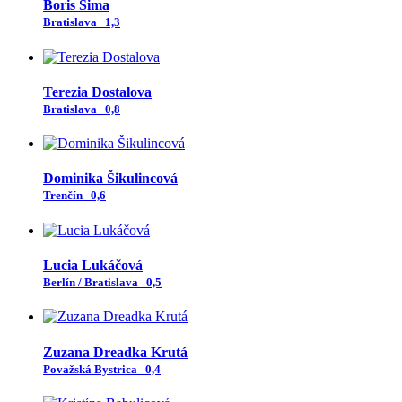
Boris Šima
Bratislava
1,3
Terezia Dostalova
Bratislava
0,8
Dominika Šikulincová
Trenčín
0,6
Lucia Lukáčová
Berlín / Bratislava
0,5
Zuzana Dreadka Krutá
Považská Bystrica
0,4