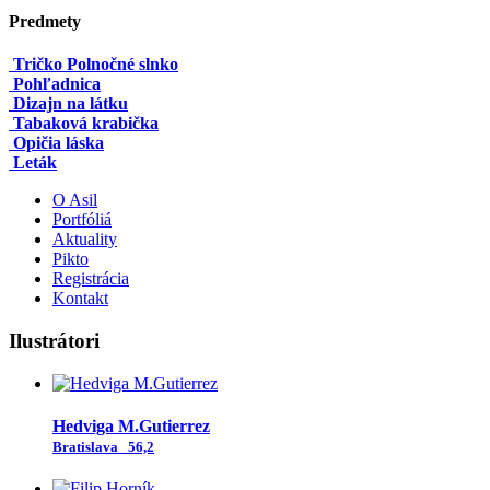
Predmety
Tričko Polnočné slnko
Pohľadnica
Dizajn na látku
Tabaková krabička
Opičia láska
Leták
O Asil
Portfóliá
Aktuality
Pikto
Registrácia
Kontakt
Ilustrátori
Hedviga M.Gutierrez
Bratislava
56,2