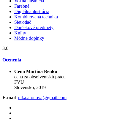
Voľná ilustrácia
Farebné
Digitálna ilustrácia
Kombinovaná technika
Sieťotlač
Darčekové predmety
Knihy
Módne doplnky
3,6
Ocenenia
Cena Martina Benku
cena za obsolventskú prácu
FVU
Slovensko, 2019
E-mail
nika.aronova@gmail.com