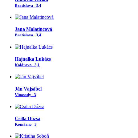
Bratislava
3,4
Jana Malatincová
Bratislava
3,4
Hajnalka Lukács
Kolárovo
3,1
Ján Vajsábel
Vinosady
3
Csilla Dózsa
Komárno
3