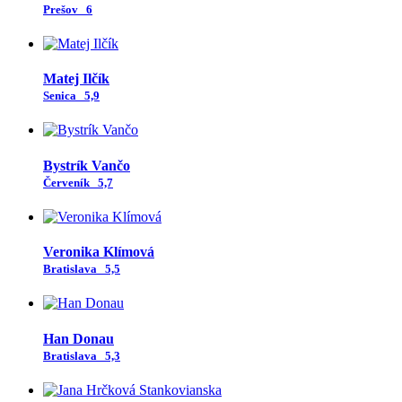
Prešov
6
Matej Ilčík
Senica
5,9
Bystrík Vančo
Červeník
5,7
Veronika Klímová
Bratislava
5,5
Han Donau
Bratislava
5,3