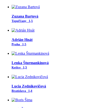
Zuzana Bartová
Topoľčany
1,5
Adrián Hnát
Praha
1,5
Lenka Šturmankinová
Košice
1,5
Lucia Zednikovičová
Bratislava
1,4