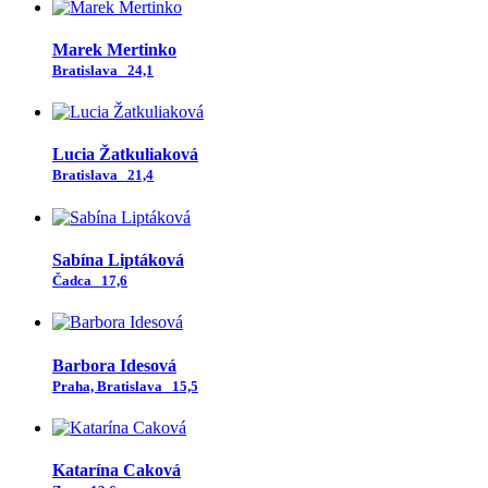
Marek Mertinko
Bratislava
24,1
Lucia Žatkuliaková
Bratislava
21,4
Sabína Liptáková
Čadca
17,6
Barbora Idesová
Praha, Bratislava
15,5
Katarína Caková