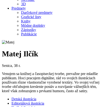
3D
Predmety
Darčekové predmety
Grafické listy
Knihy
Módne doplnky
Zápisníky
Publikácie
Matej Ilčík
Senica, 38 r.
Venujem sa knižnej a časopiseckej tvorbe, prevažne pre mladšie
publikum. Hoci pracujem digitálne, rád vo svojich ilustráciach
používam rôzne vlastnoručne vyrobené textúry. Vo svojej voľnej
tvorbe obľubujem kreslenie postáv a rozvíjanie vážnejších tém,
ktoré však zobrazujem s prvkami humoru, často až satiry.
Detská ilustrácia
Editoriálová ilustrácia