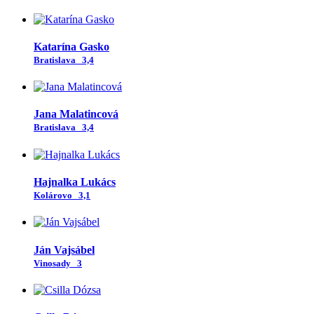
Katarína Gasko
Bratislava
3,4
Jana Malatincová
Bratislava
3,4
Hajnalka Lukács
Kolárovo
3,1
Ján Vajsábel
Vinosady
3