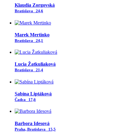
Klaudia Zorgovská
Bratislava
24,6
Marek Mertinko
Bratislava
24,1
Lucia Žatkuliaková
Bratislava
21,4
Sabína Liptáková
Čadca
17,6
Barbora Idesová
Praha, Bratislava
15,5