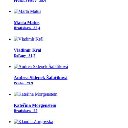
Praha, Prešov
38,4
Marta Matus
Bratislava
32,4
Vladimír Král
Doľany
31,7
Andrea Sklepek Šafaříková
Praha
29,9
Kateřina Morgenstein
Bratislava
27