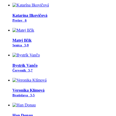
Katarína Ilkovičová
Prešov
6
Matej Ilčík
Senica
5,9
Bystrík Vančo
Červeník
5,7
Veronika Klímová
Bratislava
5,5
Han Donau