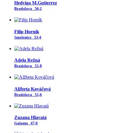
Hedviga M.Gutierrez
Bratislava
56,2
Filip Horník
Smolenice
53,4
Adela Režná
Bratislava
51,8
Alžbeta Kováčová
Bratislava
51,6
Zuzana Hlavatá
Galanta
47,6