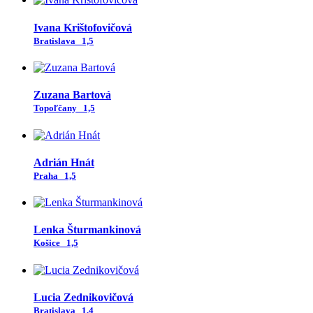
Ivana Krištofovičová
Bratislava
1,5
Zuzana Bartová
Topoľčany
1,5
Adrián Hnát
Praha
1,5
Lenka Šturmankinová
Košice
1,5
Lucia Zednikovičová
Bratislava
1,4