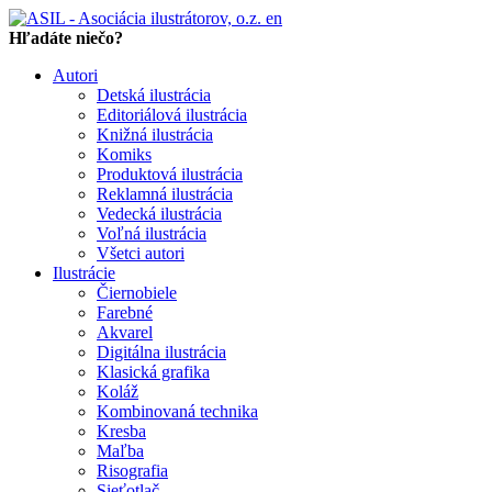
en
Hľadáte niečo?
Autori
Detská ilustrácia
Editoriálová ilustrácia
Knižná ilustrácia
Komiks
Produktová ilustrácia
Reklamná ilustrácia
Vedecká ilustrácia
Voľná ilustrácia
Všetci autori
Ilustrácie
Čiernobiele
Farebné
Akvarel
Digitálna ilustrácia
Klasická grafika
Koláž
Kombinovaná technika
Kresba
Maľba
Risografia
Sieťotlač