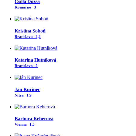
Csilla Dózsa
Komárno
3
Kristína Soboň
Bratislava
2,2
Katarína Hutníková
Bratislava
2
Ján Kurinec
Nitra
1,9
Barbora Keherová
Vienna
1,5