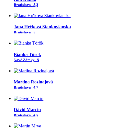
Bratislava
5,3
Jana Hrčková Stankovianska
Bratislava
5
Bianka Török
Nové Zámky
5
Martina Rozinajová
Bratislava
4,7
Dávid Marcin
Bratislava
4,5