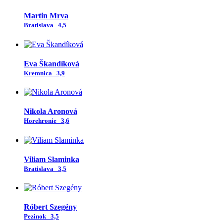
Martin Mrva
Bratislava
4,5
Eva Škandíková
Kremnica
3,9
Nikola Aronová
Horehronie
3,6
Viliam Slaminka
Bratislava
3,5
Róbert Szegény
Pezinok
3,5