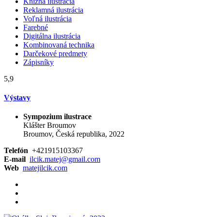
Knižná ilustrácia
Reklamná ilustrácia
Voľná ilustrácia
Farebné
Digitálna ilustrácia
Kombinovaná technika
Darčekové predmety
Zápisníky
5,9
Výstavy
Sympozium ilustrace
Klášter Broumov
Broumov, Česká republika, 2022
Telefón
+421915103367
E-mail
ilcik.matej@gmail.com
Web
matejilcik.com