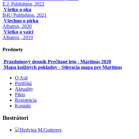
E.J. Publishing, 2022
Všetko o oku
B4U Publishing, 2021
Všechno o pírku
Albatros, 2020
Všetko o vajci
Albatros , 2019
Predmety
Prázdninový denník Prečítané leto - Martinus 2020
Mapa knižných pokladov - Stieracia mapa pre Martinus
O Asil
Portfóliá
Aktuality
Pikto
Registrácia
Kontakt
Ilustrátori