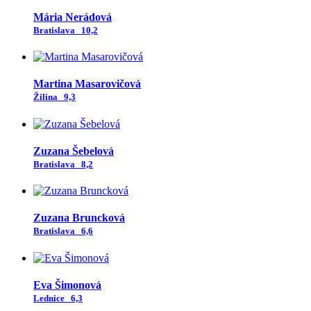
Mária Nerádová
Bratislava
10,2
Martina Masarovičová
Žilina
9,3
Zuzana Šebelová
Bratislava
8,2
Zuzana Bruncková
Bratislava
6,6
Eva Šimonová
Lednice
6,3