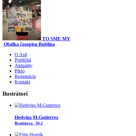
TO SME MY
Obálka časopisu Bublina
O Asil
Portfóliá
Aktuality
Pikto
Registrácia
Kontakt
Ilustrátori
Hedviga M.Gutierrez
Bratislava
56,2