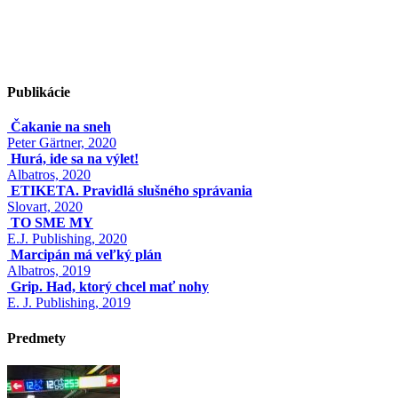
Publikácie
Čakanie na sneh
Peter Gärtner, 2020
Hurá, ide sa na výlet!
Albatros, 2020
ETIKETA. Pravidlá slušného správania
Slovart, 2020
TO SME MY
E.J. Publishing, 2020
Marcipán má veľký plán
Albatros, 2019
Grip. Had, ktorý chcel mať nohy
E. J. Publishing, 2019
Predmety