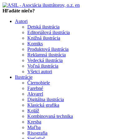
en
Hľadáte niečo?
Autori
Detská ilustrácia
Editoriálová ilustrácia
Knižná ilustrácia
Komiks
Produktová ilustrácia
Reklamná ilustrácia
Vedecká ilustrácia
Voľná ilustrácia
Všetci autori
Ilustrácie
Čiernobiele
Farebné
Akvarel
Digitálna ilustrácia
Klasická grafika
Koláž
Kombinovaná technika
Kresba
Maľba
Risografia
Sieťotlač