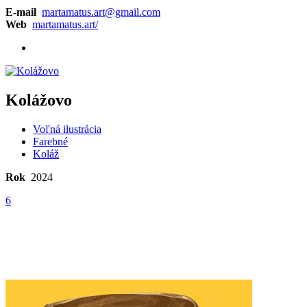
E-mail
martamatus.art@gmail.com
Web
martamatus.art/
Kolážovo
Voľná ilustrácia
Farebné
Koláž
Rok
2024
6