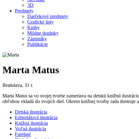
3D
Predmety
Darčekové predmety
Grafické listy
Knihy
Módne doplnky
Zápisníky
Publikácie
Marta Matus
Bratislava, 31 r.
Marta Matus sa vo svojej tvorbe zameriava na detskú knižnú ilustráciu. 
obľubou vkladá do svojich diel. Okrem knižnej tvorby rada ilustruje a
Detská ilustrácia
Editoriálová ilustrácia
Knižná ilustrácia
Voľná ilustrácia
Farebné