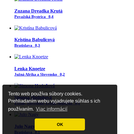
Zuzana Dreadka Krutá
Považská Bystrica
0,4
Kristína Babulicová
Bratislava
0,3
Lenka Knoetze
Južná Afrika a Slovensko
0,2
Tento web používa súbory cookies.
Simona Hodoňová
Prehliadaním webu vyjadrujete súhlas s ich
Žilina, Slovensko/ Leeds, Anglicko
0,1
používaním.
Viac informácií
OK
Julo Nagy
Bratislava
0,1