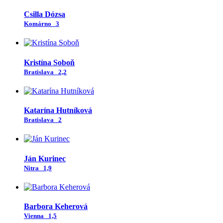
Csilla Dózsa
Komárno
3
Kristína Soboň
Bratislava
2,2
Katarína Hutníková
Bratislava
2
Ján Kurinec
Nitra
1,9
Barbora Keherová
Vienna
1,5