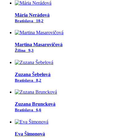
Mária Nerádová
Bratislava
10,2
Martina Masarovičová
Žilina
9,3
Zuzana Šebelová
Bratislava
8,2
Zuzana Bruncková
Bratislava
6,6
Eva Šimonová