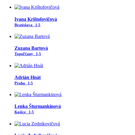
Ivana Krištofovičová
Bratislava
1,5
Zuzana Bartová
Topoľčany
1,5
Adrián Hnát
Praha
1,5
Lenka Šturmankinová
Košice
1,5