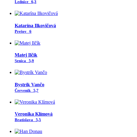
Lednice
6,3
Katarína Ilkovičová
Prešov
6
Matej Ilčík
Senica
5,9
Bystrík Vančo
Červeník
5,7
Veronika Klímová
Bratislava
5,5