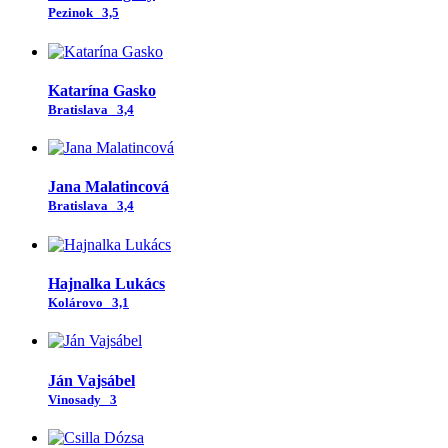
Pezinok
3,5
Katarína Gasko
Bratislava
3,4
Jana Malatincová
Bratislava
3,4
Hajnalka Lukács
Kolárovo
3,1
Ján Vajsábel
Vinosady
3