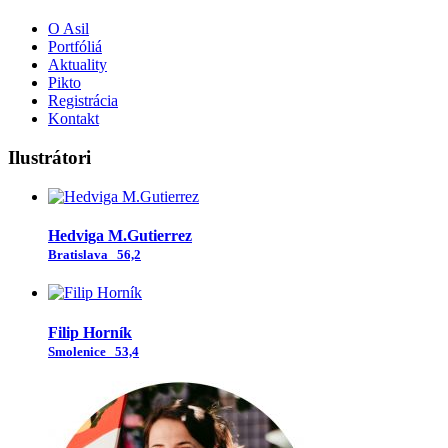
O Asil
Portfóliá
Aktuality
Pikto
Registrácia
Kontakt
Ilustrátori
Hedviga M.Gutierrez
Bratislava
56,2
Filip Horník
Smolenice
53,4