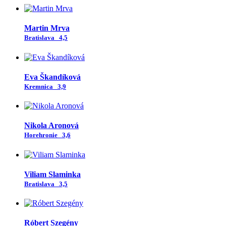
Martin Mrva
Bratislava
4,5
Eva Škandíková
Kremnica
3,9
Nikola Aronová
Horehronie
3,6
Viliam Slaminka
Bratislava
3,5
Róbert Szegény