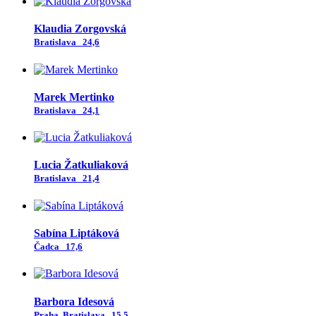
Klaudia Zorgovská
Bratislava
24,6
Marek Mertinko
Bratislava
24,1
Lucia Žatkuliaková
Bratislava
21,4
Sabína Liptáková
Čadca
17,6
Barbora Idesová
Praha, Bratislava
15,5