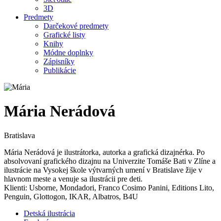
3D
Predmety
Darčekové predmety
Grafické listy
Knihy
Módne doplnky
Zápisníky
Publikácie
Mária Nerádová
Bratislava
Mária Nerádová je ilustrátorka, autorka a grafická dizajnérka. Po
absolvovaní grafického dizajnu na Univerzite Tomáše Bati v Zlíne a
ilustrácie na Vysokej škole výtvarných umení v Bratislave žije v
hlavnom meste a venuje sa ilustrácii pre deti.
Klienti: Usborne, Mondadori, Franco Cosimo Panini, Editions Lito,
Penguin, Glottogon, IKAR, Albatros, B4U
Detská ilustrácia