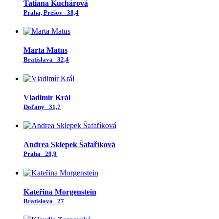
Tatiana Kuchárová
Praha, Prešov
38,4
Marta Matus
Bratislava
32,4
Vladimír Král
Doľany
31,7
Andrea Sklepek Šafaříková
Praha
29,9
Kateřina Morgenstein
Bratislava
27