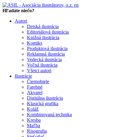
en
Hľadáte niečo?
Autori
Detská ilustrácia
Editoriálová ilustrácia
Knižná ilustrácia
Komiks
Produktová ilustrácia
Reklamná ilustrácia
Vedecká ilustrácia
Voľná ilustrácia
Všetci autori
Ilustrácie
Čiernobiele
Farebné
Akvarel
Digitálna ilustrácia
Klasická grafika
Koláž
Kombinovaná technika
Kresba
Maľba
Risografia
Sieťotlač