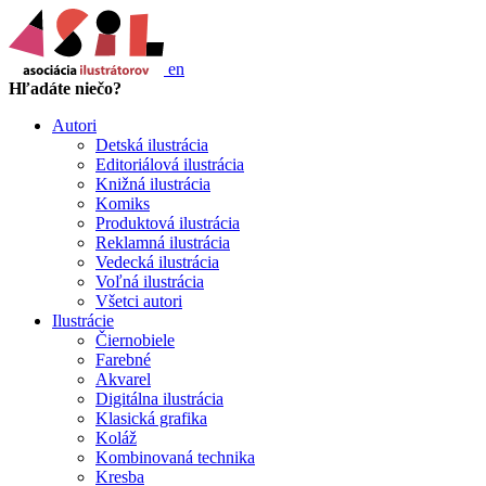
en
Hľadáte niečo?
Autori
Detská ilustrácia
Editoriálová ilustrácia
Knižná ilustrácia
Komiks
Produktová ilustrácia
Reklamná ilustrácia
Vedecká ilustrácia
Voľná ilustrácia
Všetci autori
Ilustrácie
Čiernobiele
Farebné
Akvarel
Digitálna ilustrácia
Klasická grafika
Koláž
Kombinovaná technika
Kresba