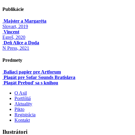
Publikácie
Majster a Margaréta
Slovart, 2019
Vincent
Egreš, 2020
Deň Alice a Doda
N Press, 2021
Predmety
Baliaci papier pre Artforum
Plagát pre Sofar Sounds Bratislava
Plagát Prebuď sa s knihou
O Asil
Portfóliá
Aktuality
Pikto
Registrácia
Kontakt
Ilustrátori