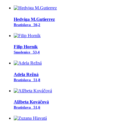
Hedviga M.Gutierrez
Bratislava
56,2
Filip Horník
Smolenice
53,4
Adela Režná
Bratislava
51,8
Alžbeta Kováčová
Bratislava
51,6