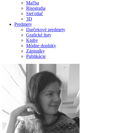
Maľba
Risografia
Sieťotlač
3D
Predmety
Darčekové predmety
Grafické listy
Knihy
Módne doplnky
Zápisníky
Publikácie