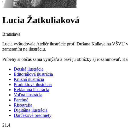
Lucia Žatkuliaková
Bratislava
Lucia vyštudovala Ateliér ilustrácie prof. Dušana Kállaya na VŠVU v
zameraním na ilustráciu.
Príbehy si občas sama vymýšľa a baví ju obrázky aj rozanimovať. Kam
Detská ilustrácia
Editoriálová ilustrácia
Knižná ilustrácia
Produktová ilustrácia
Reklamná ilustrácia
Voľná ilustrácia
Farebné
Risografia
Digitálna ilustrácia
Darčekové predmety
21,4