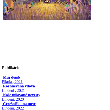
Publikácie
Můj deník
Pikola , 2021
Rozhnevaná vdova
Lindeni , 2021
Naše milované nevesty
Lindeni, 2020
Čerešnička na torte
Lindeni, 2022