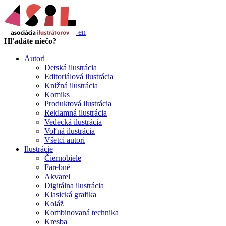
en
Hľadáte niečo?
Autori
Detská ilustrácia
Editoriálová ilustrácia
Knižná ilustrácia
Komiks
Produktová ilustrácia
Reklamná ilustrácia
Vedecká ilustrácia
Voľná ilustrácia
Všetci autori
Ilustrácie
Čiernobiele
Farebné
Akvarel
Digitálna ilustrácia
Klasická grafika
Koláž
Kombinovaná technika
Kresba