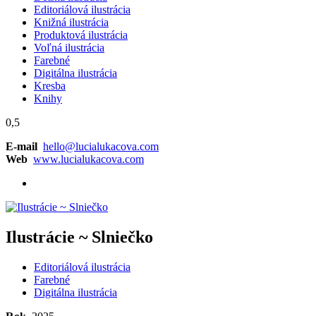
Editoriálová ilustrácia
Knižná ilustrácia
Produktová ilustrácia
Voľná ilustrácia
Farebné
Digitálna ilustrácia
Kresba
Knihy
0,5
E-mail
hello@lucialukacova.com
Web
www.lucialukacova.com
Ilustrácie ~ Slniečko
Editoriálová ilustrácia
Farebné
Digitálna ilustrácia