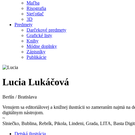
Maľba
Risografia
Sieťotlač
3D
Predmety
Darčekové predmety
Grafické listy
Knihy
Módne doplnky
Zápisníky
Publikácie
Lucia Lukáčová
Berlín / Bratislava
Venujem sa editoriálovej a knižnej ilustrácii so zameraním najmä na
digitálnym nástrojom.
~
Slniečko, Bublina, Rebrík, Pikola, Lindeni, Grada, LITA, Basta Digit
Detská ilustrácia