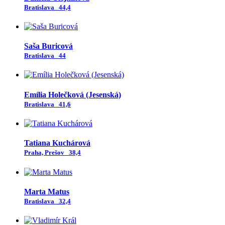
Bratislava
44,4
Saša Buricová
Bratislava
44
Emília Holečková (Jesenská)
Bratislava
41,6
Tatiana Kuchárová
Praha, Prešov
38,4
Marta Matus
Bratislava
32,4