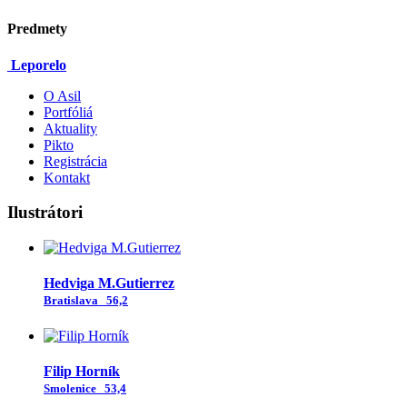
Predmety
Leporelo
O Asil
Portfóliá
Aktuality
Pikto
Registrácia
Kontakt
Ilustrátori
Hedviga M.Gutierrez
Bratislava
56,2
Filip Horník
Smolenice
53,4