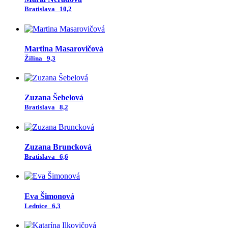
Bratislava
10,2
Martina Masarovičová
Žilina
9,3
Zuzana Šebelová
Bratislava
8,2
Zuzana Bruncková
Bratislava
6,6
Eva Šimonová
Lednice
6,3