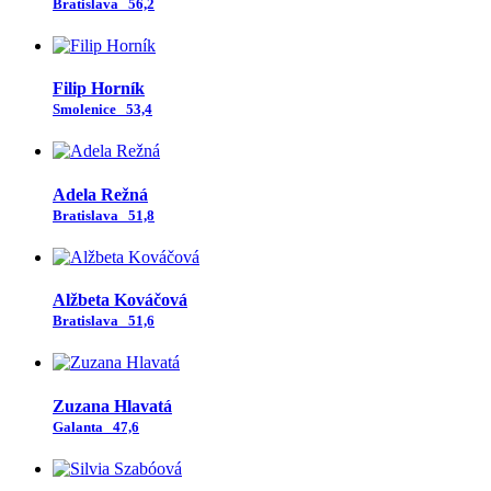
Bratislava
56,2
Filip Horník
Smolenice
53,4
Adela Režná
Bratislava
51,8
Alžbeta Kováčová
Bratislava
51,6
Zuzana Hlavatá
Galanta
47,6