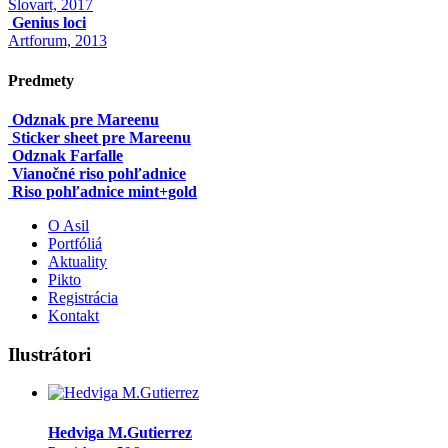
Slovart, 2017
Genius loci
Artforum, 2013
Predmety
Odznak pre Mareenu
Sticker sheet pre Mareenu
Odznak Farfalle
Vianočné riso pohľadnice
Riso pohľadnice mint+gold
O Asil
Portfóliá
Aktuality
Pikto
Registrácia
Kontakt
Ilustrátori
Hedviga M.Gutierrez