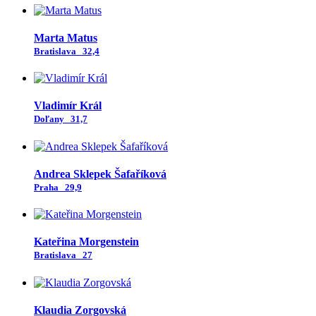
Marta Matus
Bratislava
32,4
Vladimír Král
Doľany
31,7
Andrea Sklepek Šafaříková
Praha
29,9
Kateřina Morgenstein
Bratislava
27
Klaudia Zorgovská