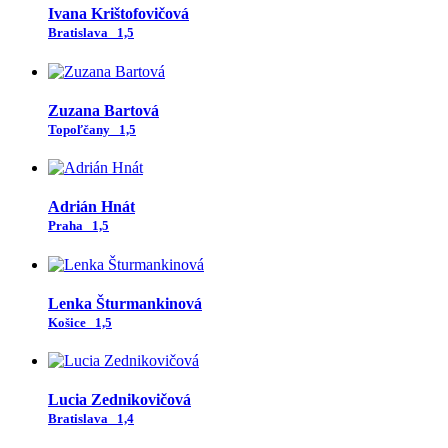
Ivana Krištofovičová
Bratislava
1,5
Zuzana Bartová
Topoľčany
1,5
Adrián Hnát
Praha
1,5
Lenka Šturmankinová
Košice
1,5
Lucia Zednikovičová
Bratislava
1,4