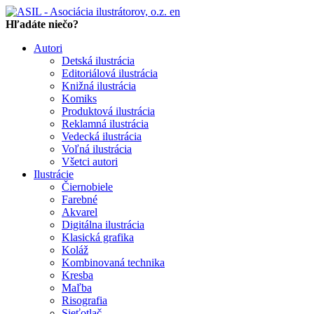
en
Hľadáte niečo?
Autori
Detská ilustrácia
Editoriálová ilustrácia
Knižná ilustrácia
Komiks
Produktová ilustrácia
Reklamná ilustrácia
Vedecká ilustrácia
Voľná ilustrácia
Všetci autori
Ilustrácie
Čiernobiele
Farebné
Akvarel
Digitálna ilustrácia
Klasická grafika
Koláž
Kombinovaná technika
Kresba
Maľba
Risografia
Sieťotlač