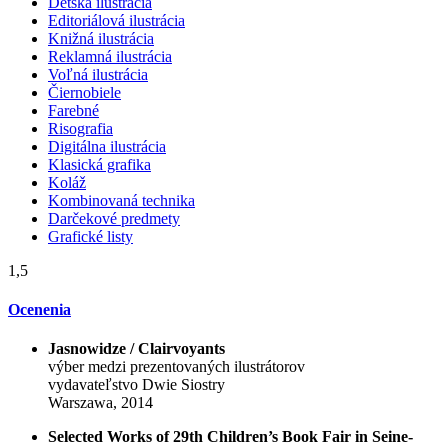
Detská ilustrácia
Editoriálová ilustrácia
Knižná ilustrácia
Reklamná ilustrácia
Voľná ilustrácia
Čiernobiele
Farebné
Risografia
Digitálna ilustrácia
Klasická grafika
Koláž
Kombinovaná technika
Darčekové predmety
Grafické listy
1,5
Ocenenia
Jasnowidze / Clairvoyants
výber medzi prezentovaných ilustrátorov
vydavateľstvo Dwie Siostry
Warszawa, 2014
Selected Works of 29th Children’s Book Fair in Seine-