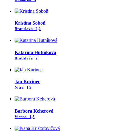
Kristína Soboň
Bratislava
2,2
Katarína Hutníková
Bratislava
2
Ján Kurinec
Nitra
1,9
Barbora Keherová
Vienna
1,5