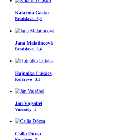
Katarína Gasko
Bratislava
3,4
Jana Malatincová
Bratislava
3,4
Hajnalka Lukács
Kolárovo
3,1
Ján Vajsábel
Vinosady
3
Csilla Dózsa
Komárno
3