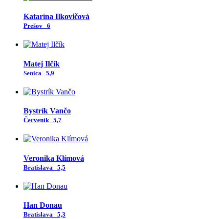
Katarína Ilkovičová
Prešov
6
Matej Ilčík
Senica
5,9
Bystrík Vančo
Červeník
5,7
Veronika Klímová
Bratislava
5,5
Han Donau
Bratislava
5,3