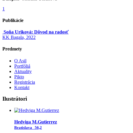
1
Publikácie
Soňa Uriková: Dôvod na radosť
KK Bagala, 2022
Predmety
O Asil
Portfóliá
Aktuality
Pikto
Registrácia
Kontakt
Ilustrátori
Hedviga M.Gutierrez
Bratislava
56,2