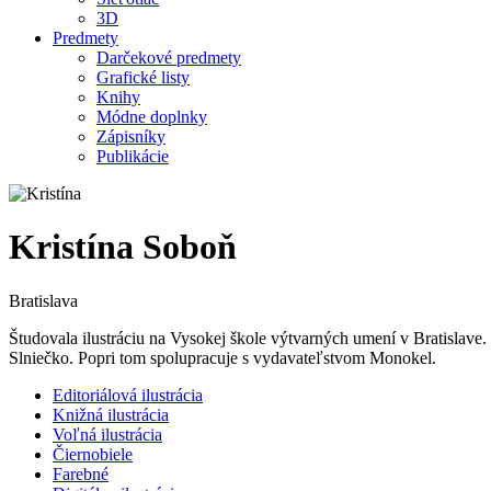
3D
Predmety
Darčekové predmety
Grafické listy
Knihy
Módne doplnky
Zápisníky
Publikácie
Kristína Soboň
Bratislava
Študovala ilustráciu na Vysokej škole výtvarných umení v Bratislave.
Slniečko. Popri tom spolupracuje s vydavateľstvom Monokel.
Editoriálová ilustrácia
Knižná ilustrácia
Voľná ilustrácia
Čiernobiele
Farebné