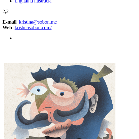
Digitálna ilustrácia
2,2
E-mail
kristina@sobon.me
Web
kristinasobon.com/