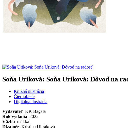
Soňa Uriková: Soňa Uriková: Dôvod na ra
Knižná ilustrácia
Čiernobiele
Digitálna ilustrácia
Vydavateľ
KK Bagala
Rok vydania
2022
Väzba
mäkká
Dizajnér
Kristína Uhráková