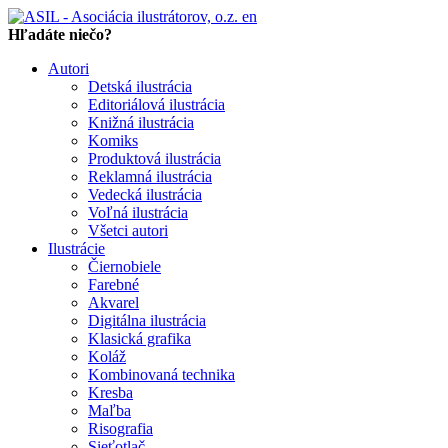
en
Hľadáte niečo?
Autori
Detská ilustrácia
Editoriálová ilustrácia
Knižná ilustrácia
Komiks
Produktová ilustrácia
Reklamná ilustrácia
Vedecká ilustrácia
Voľná ilustrácia
Všetci autori
Ilustrácie
Čiernobiele
Farebné
Akvarel
Digitálna ilustrácia
Klasická grafika
Koláž
Kombinovaná technika
Kresba
Maľba
Risografia
Sieťotlač