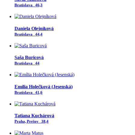
Bratislava
46,3
Daniela Olejníková
Bratislava
44,4
Saša Buricová
Bratislava
44
Emília Holečková (Jesenská)
Bratislava
41,6
Tatiana Kuchárová
Praha, Prešov
38,4