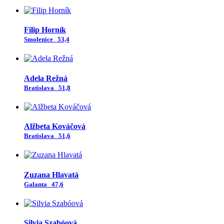
Filip Horník
Smolenice
53,4
Adela Režná
Bratislava
51,8
Alžbeta Kováčová
Bratislava
51,6
Zuzana Hlavatá
Galanta
47,6
Silvia Szabóová