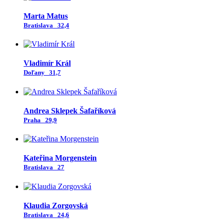
Marta Matus
Bratislava
32,4
Vladimír Král
Doľany
31,7
Andrea Sklepek Šafaříková
Praha
29,9
Kateřina Morgenstein
Bratislava
27
Klaudia Zorgovská
Bratislava
24,6