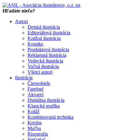
en
Hľadáte niečo?
Autori
Detská ilustrácia
Editoriálová ilustrácia
Knižná ilustrácia
Komiks
Produktová ilustrácia
Reklamná ilustrácia
Vedecká ilustrácia
Voľná ilustrácia
Všetci autori
Ilustrácie
Čiernobiele
Farebné
Akvarel
Digitálna ilustrácia
Klasická grafika
Koláž
Kombinovaná technika
Kresba
Maľba
Risografia
Sieťotlač