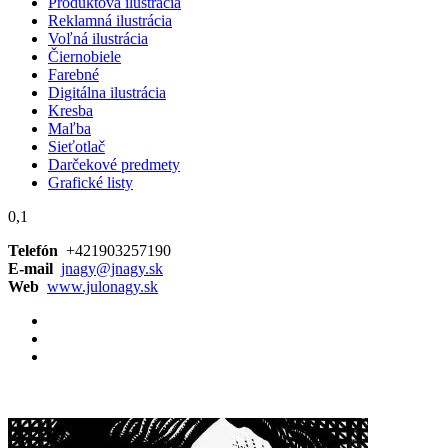
Produktová ilustrácia
Reklamná ilustrácia
Voľná ilustrácia
Čiernobiele
Farebné
Digitálna ilustrácia
Kresba
Maľba
Sieťotlač
Darčekové predmety
Grafické listy
0,1
Telefón
+421903257190
E-mail
jnagy@jnagy.sk
Web
www.julonagy.sk