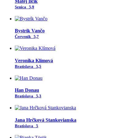
Matej Ilčík
Senica
5,9
Bystrík Vančo
Červeník
5,7
Veronika Klímová
Bratislava
5,5
Han Donau
Bratislava
5,3
Jana Hrčková Stankovianska
Bratislava
5