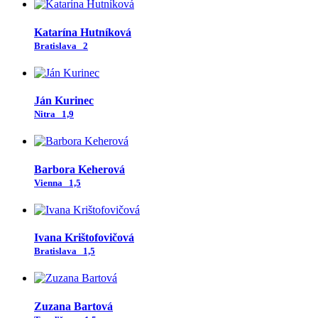
Katarína Hutníková
Bratislava
2
Ján Kurinec
Nitra
1,9
Barbora Keherová
Vienna
1,5
Ivana Krištofovičová
Bratislava
1,5
Zuzana Bartová