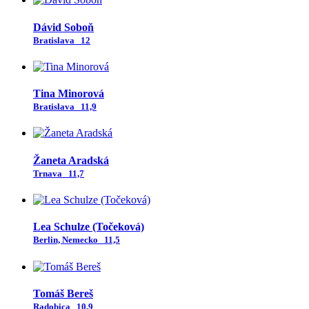
Dávid Soboň
Bratislava
12
Tina Minorová
Bratislava
11,9
Žaneta Aradská
Trnava
11,7
Lea Schulze (Točeková)
Berlin, Nemecko
11,5
Tomáš Bereš
Radobica
10,9