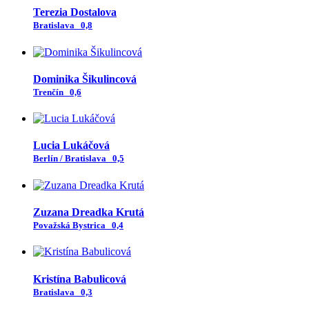
Terezia Dostalova
Bratislava
0,8
Dominika Šikulincová
Trenčín
0,6
Lucia Lukáčová
Berlín / Bratislava
0,5
Zuzana Dreadka Krutá
Považská Bystrica
0,4
Kristína Babulicová
Bratislava
0,3