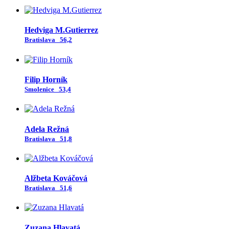
Hedviga M.Gutierrez
Bratislava
56,2
Filip Horník
Smolenice
53,4
Adela Režná
Bratislava
51,8
Alžbeta Kováčová
Bratislava
51,6
Zuzana Hlavatá