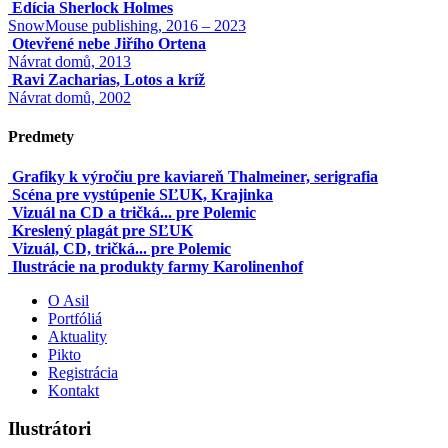
Edícia Sherlock Holmes
SnowMouse publishing, 2016 – 2023
Otevřené nebe Jiřího Ortena
Návrat domů, 2013
Ravi Zacharias, Lotos a kríž
Návrat domů, 2002
Predmety
Grafiky k výročiu pre kaviareň Thalmeiner, serigrafia
Scéna pre vystúpenie SĽUK, Krajinka
Vizuál na CD a tričká... pre Polemic
Kreslený plagát pre SĽUK
Vizuál, CD, tričká... pre Polemic
Ilustrácie na produkty farmy Karolinenhof
O Asil
Portfóliá
Aktuality
Pikto
Registrácia
Kontakt
Ilustrátori