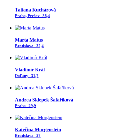
Tatiana Kuchárová
Praha, Prešov
38,4
Marta Matus
Bratislava
32,4
Vladimír Král
Doľany
31,7
Andrea Sklepek Šafaříková
Praha
29,9
Kateřina Morgenstein
Bratislava
27