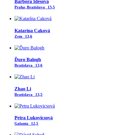
Barbora Idesová
Praha, Bratislava
15,5
Katarína Caková
Zem
13,6
Ďuro Balogh
Bratislava
13,6
Zhao Li
Bratislava
13,5
Petra Lukovicsová
Galanta
12,5