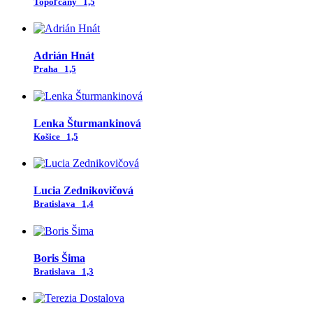
Topoľčany
1,5
Adrián Hnát
Praha
1,5
Lenka Šturmankinová
Košice
1,5
Lucia Zednikovičová
Bratislava
1,4
Boris Šima
Bratislava
1,3