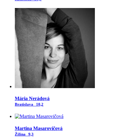
Mária Nerádová
Bratislava
10,2
Martina Masarovičová
Žilina
9,3