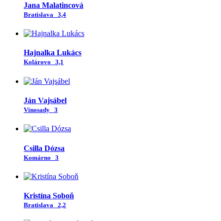
Jana Malatincová
Bratislava
3,4
Hajnalka Lukács
Kolárovo
3,1
Ján Vajsábel
Vinosady
3
Csilla Dózsa
Komárno
3
Kristína Soboň
Bratislava
2,2