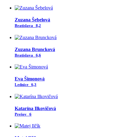
Zuzana Šebelová
Bratislava
8,2
Zuzana Bruncková
Bratislava
6,6
Eva Šimonová
Lednice
6,3
Katarína Ilkovičová
Prešov
6