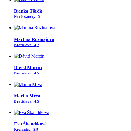
Bianka Török
Nové Zámky
5
Martina Rozinajová
Bratislava
4,7
Dávid Marcin
Bratislava
4,5
Martin Mrva
Bratislava
4,5
Eva Škandíková
Kremnica
3,9