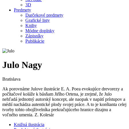
3D
Predmety
Darčekové predmety
Grafické listy
Knihy
Módne doplnky
Zápisníky
Publikácie
Julo Nagy
Bratislava
Ak porovnáme Julove ilustrácie E. A. Poea evokujúce drevorezy a
počítačové koláže k básňam Jiŕího Ortena, je zrejmé, že Julo
nehľadá jednotný autorský koncept, ale naopak v napätí prístupov a
médií nachádza autentické plody svojej práce. A to je konštanta celej
tvorby tohto obojživelníka prekračujúceho hranice dizajnu a
voľného umenia. Z. Kolesár
Knižná ilustrácia