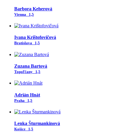
Barbora Keherová
Vienna
1,5
Ivana Krištofovičová
Bratislava
1,5
Zuzana Bartová
Topoľčany
1,5
Adrián Hnát
Praha
1,5
Lenka Šturmankinová
Košice
1,5