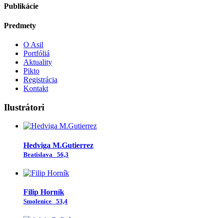
Publikácie
Predmety
O Asil
Portfóliá
Aktuality
Pikto
Registrácia
Kontakt
Ilustrátori
Hedviga M.Gutierrez
Bratislava
56,3
Filip Horník
Smolenice
53,4