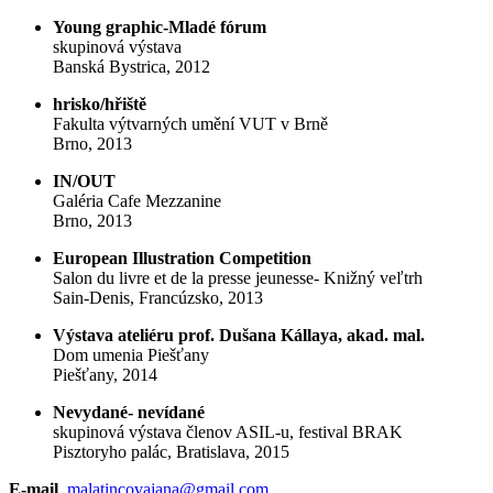
Young graphic-Mladé fórum
skupinová výstava
Banská Bystrica, 2012
hrisko/hřiště
Fakulta výtvarných umění VUT v Brně
Brno, 2013
IN/OUT
Galéria Cafe Mezzanine
Brno, 2013
European Illustration Competition
Salon du livre et de la presse jeunesse- Knižný veľtrh
Sain-Denis, Francúzsko, 2013
Výstava ateliéru prof. Dušana Kállaya, akad. mal.
Dom umenia Piešťany
Piešťany, 2014
Nevydané- nevídané
skupinová výstava členov ASIL-u, festival BRAK
Pisztoryho palác, Bratislava, 2015
E-mail
malatincovajana@gmail.com