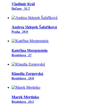
Vladimír Král
Doľany
31,7
Andrea Sklepek Šafaříková
Praha
29,9
Kateřina Morgenstein
Bratislava
27
Klaudia Zorgovská
Bratislava
24,6
Marek Mertinko
Bratislava
24,1