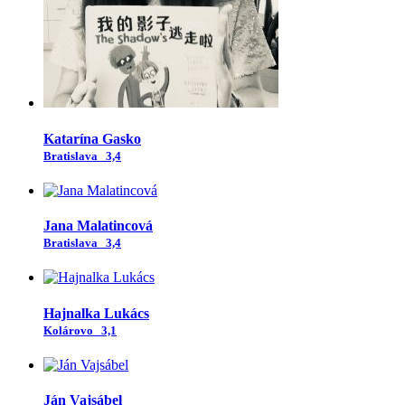
Katarína Gasko
Bratislava
3,4
Jana Malatincová
Bratislava
3,4
Hajnalka Lukács
Kolárovo
3,1
Ján Vajsábel