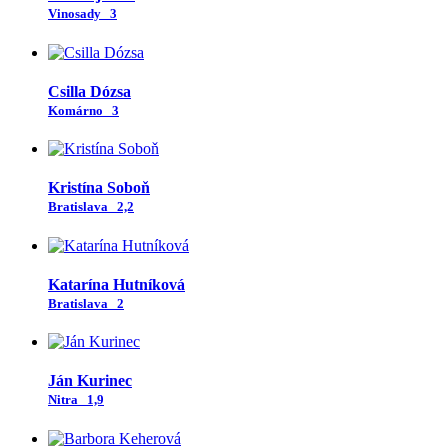
Vinosady
3
Csilla Dózsa
Komárno
3
Kristína Soboň
Bratislava
2,2
Katarína Hutníková
Bratislava
2
Ján Kurinec
Nitra
1,9