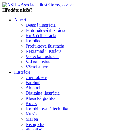
en
Hľadáte niečo?
Autori
Detská ilustrácia
Editoriálová ilustrácia
Knižná ilustrácia
Komiks
Produktová ilustrácia
Reklamná ilustrácia
Vedecká ilustrácia
Voľná ilustrácia
Všetci autori
Ilustrácie
Čiernobiele
Farebné
Akvarel
Digitálna ilustrácia
Klasická grafika
Koláž
Kombinovaná technika
Kresba
Maľba
Risografia
Sieťotlač