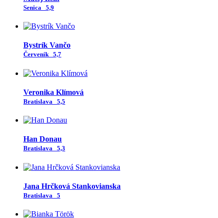
Senica
5,9
Bystrík Vančo
Červeník
5,7
Veronika Klímová
Bratislava
5,5
Han Donau
Bratislava
5,3
Jana Hrčková Stankovianska
Bratislava
5