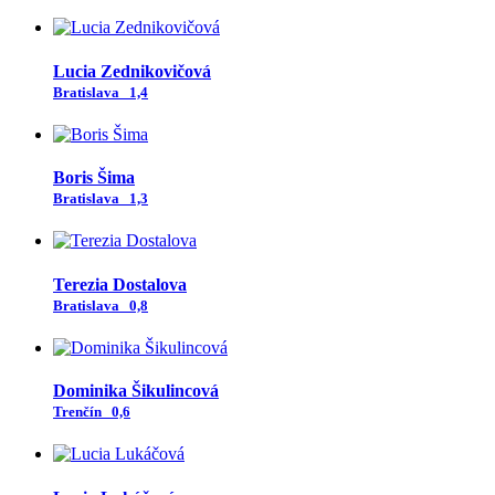
Lucia Zednikovičová
Bratislava
1,4
Boris Šima
Bratislava
1,3
Terezia Dostalova
Bratislava
0,8
Dominika Šikulincová
Trenčín
0,6