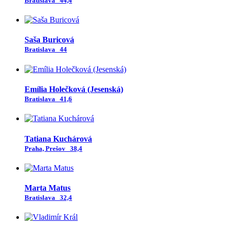
Bratislava
44,4
Saša Buricová
Bratislava
44
Emília Holečková (Jesenská)
Bratislava
41,6
Tatiana Kuchárová
Praha, Prešov
38,4
Marta Matus
Bratislava
32,4