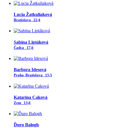
Lucia Žatkuliaková
Bratislava
22,4
Sabína Liptáková
Čadca
17,6
Barbora Idesová
Praha, Bratislava
15,5
Katarína Caková
Zem
13,6
Ďuro Balogh