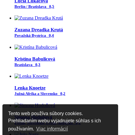
Lucia Lukáčová
Berlín / Bratislava
0,5
Zuzana Dreadka Krutá
Považská Bystrica
0,4
Kristína Babulicová
Bratislava
0,3
Lenka Knoetze
Južná Afrika a Slovensko
0,2
Tento web používa súbory cookies.
Simona Hodoňová
Prehliadaním webu vyjadrujete súhlas s ich
Žilina, Slovensko/ Leeds, Anglicko
0,1
používaním.
Viac informácií