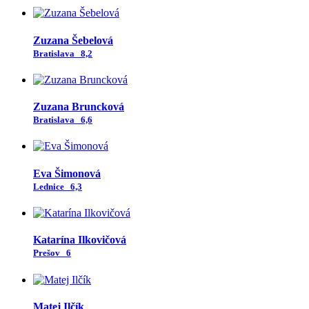
Zuzana Šebelová
Bratislava
8,2
Zuzana Bruncková
Bratislava
6,6
Eva Šimonová
Lednice
6,3
Katarína Ilkovičová
Prešov
6
Matej Ilčík