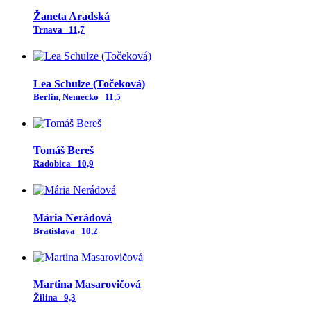
Žaneta Aradská
Trnava
11,7
Lea Schulze (Točeková)
Berlin, Nemecko
11,5
Tomáš Bereš
Radobica
10,9
Mária Nerádová
Bratislava
10,2
Martina Masarovičová
Žilina
9,3