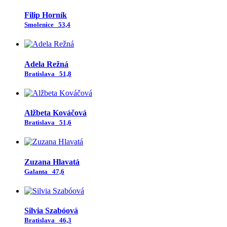
Filip Horník
Smolenice
53,4
Adela Režná
Bratislava
51,8
Alžbeta Kováčová
Bratislava
51,6
Zuzana Hlavatá
Galanta
47,6
Silvia Szabóová
Bratislava
46,3