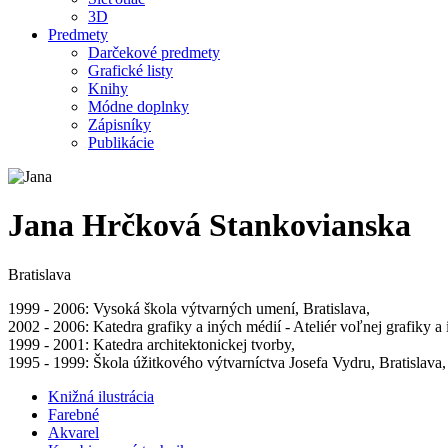
3D
Predmety
Darčekové predmety
Grafické listy
Knihy
Módne doplnky
Zápisníky
Publikácie
Jana Hrčková Stankovianska
Bratislava
1999 - 2006: Vysoká škola výtvarných umení, Bratislava,
2002 - 2006: Katedra grafiky a iných médií - Ateliér voľnej grafiky a 
1999 - 2001: Katedra architektonickej tvorby,
1995 - 1999: Škola úžitkového výtvarníctva Josefa Vydru, Bratislava,
Knižná ilustrácia
Farebné
Akvarel