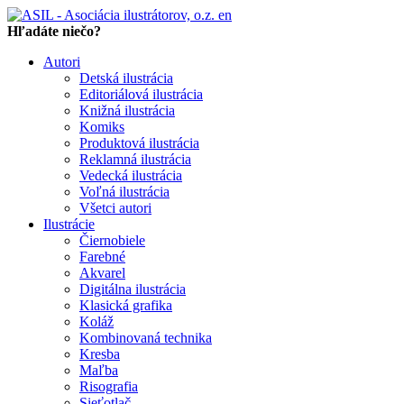
en
Hľadáte niečo?
Autori
Detská ilustrácia
Editoriálová ilustrácia
Knižná ilustrácia
Komiks
Produktová ilustrácia
Reklamná ilustrácia
Vedecká ilustrácia
Voľná ilustrácia
Všetci autori
Ilustrácie
Čiernobiele
Farebné
Akvarel
Digitálna ilustrácia
Klasická grafika
Koláž
Kombinovaná technika
Kresba
Maľba
Risografia
Sieťotlač