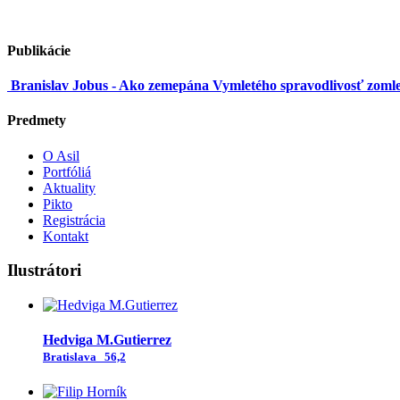
Publikácie
Branislav Jobus - Ako zemepána Vymletého spravodlivosť zomle
Predmety
O Asil
Portfóliá
Aktuality
Pikto
Registrácia
Kontakt
Ilustrátori
Hedviga M.Gutierrez
Bratislava
56,2