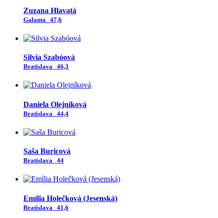
Zuzana Hlavatá
Galanta
47,6
Silvia Szabóová
Bratislava
46,3
Daniela Olejníková
Bratislava
44,4
Saša Buricová
Bratislava
44
Emília Holečková (Jesenská)
Bratislava
41,6