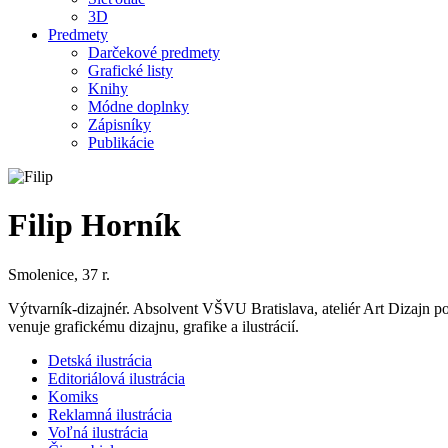
3D
Predmety
Darčekové predmety
Grafické listy
Knihy
Módne doplnky
Zápisníky
Publikácie
Filip Horník
Smolenice, 37 r.
Výtvarník-dizajnér. Absolvent VŠVU Bratislava, ateliér Art Dizajn 
venuje grafickému dizajnu, grafike a ilustrácií.
Detská ilustrácia
Editoriálová ilustrácia
Komiks
Reklamná ilustrácia
Voľná ilustrácia