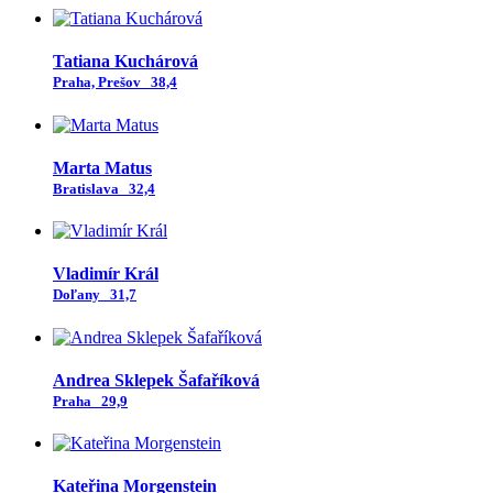
Tatiana Kuchárová
Praha, Prešov
38,4
Marta Matus
Bratislava
32,4
Vladimír Král
Doľany
31,7
Andrea Sklepek Šafaříková
Praha
29,9
Kateřina Morgenstein