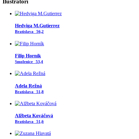
Ilustrátori
Hedviga M.Gutierrez
Bratislava
56,2
Filip Horník
Smolenice
53,4
Adela Režná
Bratislava
51,8
Alžbeta Kováčová
Bratislava
51,6