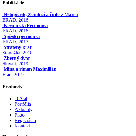
Publikácie
Netopierik, Zombíci a čudo z Marsu
ERAD, 2016
Kremnickí Permoníci
ERAD, 2016
Spišskí permoníci
ERAD, 2017
Stratený kráľ
Stonožka, 2018
Zberný dvor
Slovart, 2019
Mina a riman Maximilián
Erad, 2019
Predmety
O Asil
Portfóliá
Aktuality
Pikto
Registrácia
Kontakt