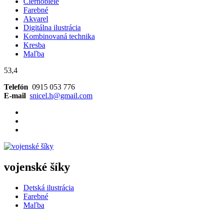
Čiernobiele
Farebné
Akvarel
Digitálna ilustrácia
Kombinovaná technika
Kresba
Maľba
53,4
Telefón
0915 053 776
E-mail
snicel.h@gmail.com
vojenské šíky
Detská ilustrácia
Farebné
Maľba