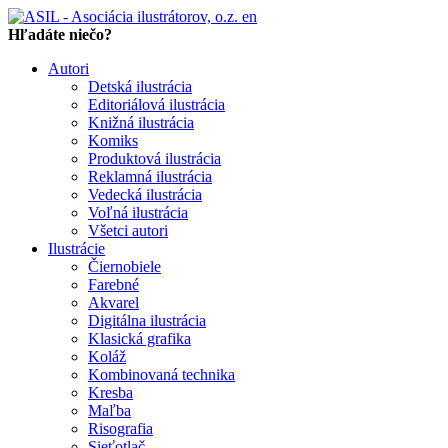
en
Hľadáte niečo?
Autori
Detská ilustrácia
Editoriálová ilustrácia
Knižná ilustrácia
Komiks
Produktová ilustrácia
Reklamná ilustrácia
Vedecká ilustrácia
Voľná ilustrácia
Všetci autori
Ilustrácie
Čiernobiele
Farebné
Akvarel
Digitálna ilustrácia
Klasická grafika
Koláž
Kombinovaná technika
Kresba
Maľba
Risografia
Sieťotlač