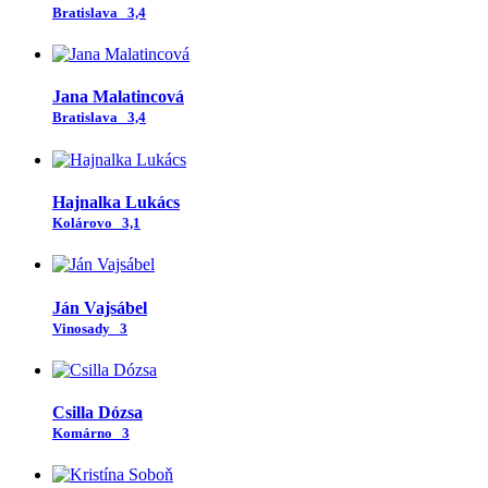
Bratislava
3,4
Jana Malatincová
Bratislava
3,4
Hajnalka Lukács
Kolárovo
3,1
Ján Vajsábel
Vinosady
3
Csilla Dózsa
Komárno
3