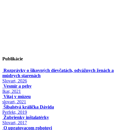
Publikácie
Rozprávky o šikovných dievčatách, odvážnych ženách a
múdrych starenách
Slovart, 2026
Vesmír a pehy
Ikar, 2021
Vitaj v múzeu
slovart, 2021
Šibalstvá králička Dávida
Perfekt, 2019
Žubrienky inštalatérky
Slovart, 2017
O upratovacom robotovi