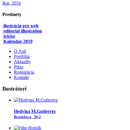
Ikar, 2016
Predmety
ilustrácia pre web
editorial illustration
tricko
Kalendár 2019
O Asil
Portfóliá
Aktuality
Pikto
Registrácia
Kontakt
Ilustrátori
Hedviga M.Gutierrez
Bratislava
56,2