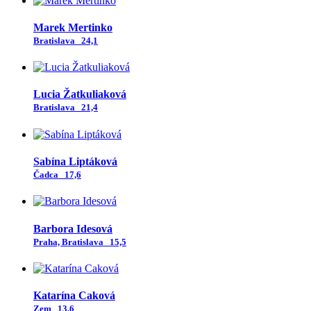
Marek Mertinko
Bratislava
24,1
Lucia Žatkuliaková
Bratislava
21,4
Sabína Liptáková
Čadca
17,6
Barbora Idesová
Praha, Bratislava
15,5
Katarína Caková
Zem
13,6