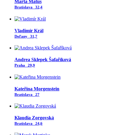
Marta Matus
Bratislava
32,4
Vladimír Král
Doľany
31,7
Andrea Sklepek Šafaříková
Praha
29,9
Kateřina Morgenstein
Bratislava
27
Klaudia Zorgovská
Bratislava
24,6