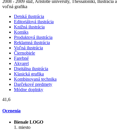
2008 - 2009 stáž, Aristotle university, Thessaloniki, Ilustrácia a
voľná grafika
Detská ilustrácia
Editoriálová ilustrácia
Knižná ilustrácia
Komiks
Produktová ilustrácia
Reklamná ilustrácia
Voľná ilustrácia
Čiernobiele
Farebné
Akvarel
Digitálna ilustrácia
Klasická grafika
Kombinovaná technika
Darčekové predmety
Módne doplnky
41,6
Ocenenia
Bienale LOGO
1. miesto