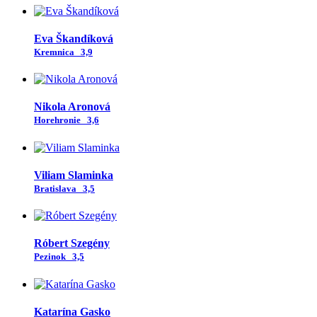
Eva Škandíková
Kremnica
3,9
Nikola Aronová
Horehronie
3,6
Viliam Slaminka
Bratislava
3,5
Róbert Szegény
Pezinok
3,5
Katarína Gasko