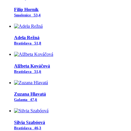
Filip Horník
Smolenice
53,4
Adela Režná
Bratislava
51,8
Alžbeta Kováčová
Bratislava
51,6
Zuzana Hlavatá
Galanta
47,6
Silvia Szabóová
Bratislava
46,3