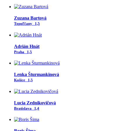
Zuzana Bartová
Topoľčany
1,5
Adrián Hnát
Praha
1,5
Lenka Šturmankinová
Košice
1,5
Lucia Zednikovičová
Bratislava
1,4
Boris Šima