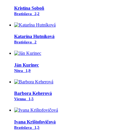
Kristína Soboň
Bratislava
2,2
Katarína Hutníková
Bratislava
2
Ján Kurinec
Nitra
1,9
Barbora Keherová
Vienna
1,5
Ivana Krištofovičová
Bratislava
1,5