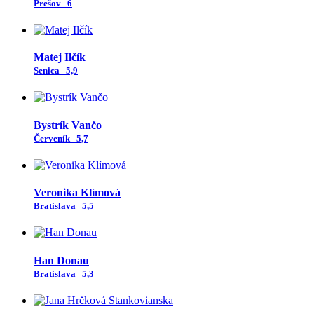
Prešov
6
Matej Ilčík
Senica
5,9
Bystrík Vančo
Červeník
5,7
Veronika Klímová
Bratislava
5,5
Han Donau
Bratislava
5,3