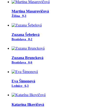
Martina Masarovičová
Žilina
9,3
Zuzana Šebelová
Bratislava
8,2
Zuzana Bruncková
Bratislava
6,6
Eva Šimonová
Lednice
6,3
Katarína Ilkovičová