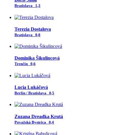
Bratislava
1,3
Terezia Dostalova
Bratislava
0,8
Dominika Šikulincová
Trenčín
0,6
Lucia Lukáčová
Berlín / Bratislava
0,5
Zuzana Dreadka Krutá
Považská Bystrica
0,4