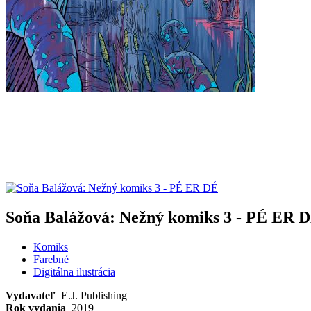
Soňa Balážová: Nežný komiks 3 - PÉ ER 
Komiks
Farebné
Digitálna ilustrácia
Vydavateľ
E.J. Publishing
Rok vydania
2019