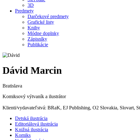
3D
Predmety
Darčekové predmety
Grafické listy
Knihy
Módne doplnky
Zápisníky
Publikácie
Dávid Marcin
Bratislava
Komiksový výtvaník a ilustrátor
Klienti/vydavateľstvá: BRaK, EJ Publishing, O2 Slovakia, Slovart, 
Detská ilustrácia
Editoriálová ilustrácia
Knižná ilustrácia
Komiks