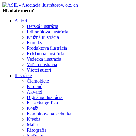
en
Hľadáte niečo?
Autori
Detská ilustrácia
Editoriálová ilustrácia
Knižná ilustrácia
Komiks
Produktová ilustrácia
Reklamná ilustrácia
Vedecká ilustrácia
Voľná ilustrácia
Všetci autori
Ilustrácie
Čiernobiele
Farebné
Akvarel
Digitálna ilustrácia
Klasická grafika
Koláž
Kombinovaná technika
Kresba
Maľba
Risografia
Sieťotlač