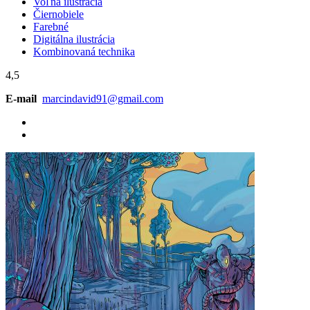
Voľná ilustrácia
Čiernobiele
Farebné
Digitálna ilustrácia
Kombinovaná technika
4,5
E-mail
marcindavid91@gmail.com