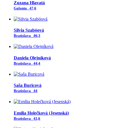
Zuzana Hlavatá
Galanta
47,6
Silvia Szabóová
Bratislava
46,3
Daniela Olejníková
Bratislava
44,4
Saša Buricová
Bratislava
44
Emília Holečková (Jesenská)
Bratislava
41,6