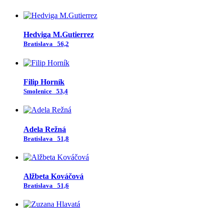
Hedviga M.Gutierrez
Bratislava
56,2
Filip Horník
Smolenice
53,4
Adela Režná
Bratislava
51,8
Alžbeta Kováčová
Bratislava
51,6