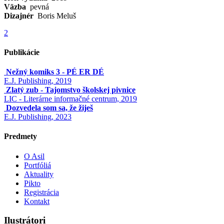
Väzba
pevná
Dizajnér
Boris Meluš
2
Publikácie
Nežný komiks 3 - PÉ ER DÉ
E.J. Publishing, 2019
Zlatý zub - Tajomstvo školskej pivnice
LIC - Literárne informačné centrum, 2019
Dozvedela som sa, že žiješ
E.J. Publishing, 2023
Predmety
O Asil
Portfóliá
Aktuality
Pikto
Registrácia
Kontakt
Ilustrátori