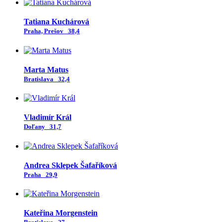
Tatiana Kuchárová
Praha, Prešov
38,4
Marta Matus
Bratislava
32,4
Vladimír Král
Doľany
31,7
Andrea Sklepek Šafaříková
Praha
29,9
Kateřina Morgenstein